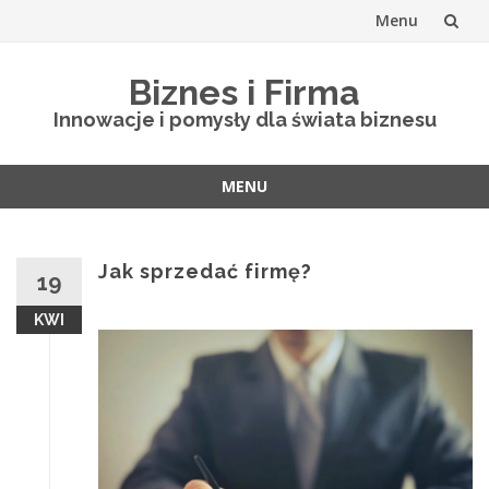
Menu
Skip
Biznes i Firma
to
Innowacje i pomysły dla świata biznesu
content
MENU
Skip
to
content
Jak sprzedać firmę?
19
KWI