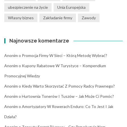
ubezpieczenie na życie
Unia Europejska
Własny biznes
Zakładanie firmy
Zawody
Najnowsze komentarze
Anonim
o
Promocja Firmy W Sieci – Którą Metodę Wybrać?
Anonim
o
Kupony Rabatowe W Turystyce – Kompendium
Promocyjnej Wiedzy
Anonim
o
Kiedy Warto Skorzystać Z Pomocy Radcy Prawnego?
Anonim
o
Hurtownia Tonerów I Tuszów – Jak Może Ci Pomóc?
Anonim
o
Amortyzatory W Rowerach Enduro: Co To Jest I Jak
Działa?
Anonim
o
Zepsuty Sprzęt Biurowy – Czy Przysługuje Nam