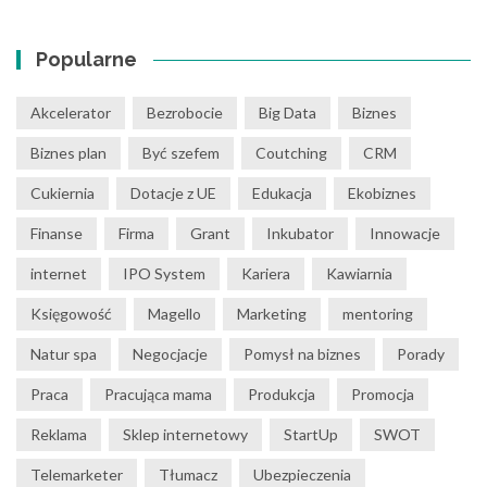
Popularne
Akcelerator
Bezrobocie
Big Data
Biznes
Biznes plan
Być szefem
Coutching
CRM
Cukiernia
Dotacje z UE
Edukacja
Ekobiznes
Finanse
Firma
Grant
Inkubator
Innowacje
internet
IPO System
Kariera
Kawiarnia
Księgowość
Magello
Marketing
mentoring
Natur spa
Negocjacje
Pomysł na biznes
Porady
Praca
Pracująca mama
Produkcja
Promocja
Reklama
Sklep internetowy
StartUp
SWOT
Telemarketer
Tłumacz
Ubezpieczenia