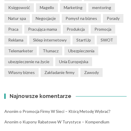
Księgowość
Magello
Marketing
mentoring
Natur spa
Negocjacje
Pomysł na biznes
Porady
Praca
Pracująca mama
Produkcja
Promocja
Reklama
Sklep internetowy
StartUp
SWOT
Telemarketer
Tłumacz
Ubezpieczenia
ubezpieczenie na życie
Unia Europejska
Własny biznes
Zakładanie firmy
Zawody
Najnowsze komentarze
Anonim
o
Promocja Firmy W Sieci – Którą Metodę Wybrać?
Anonim
o
Kupony Rabatowe W Turystyce – Kompendium