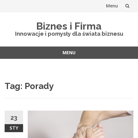
Menu
Skip
Biznes i Firma
to
Innowacje i pomysły dla świata biznesu
content
MENU
Skip
to
content
Tag: Porady
23
STY