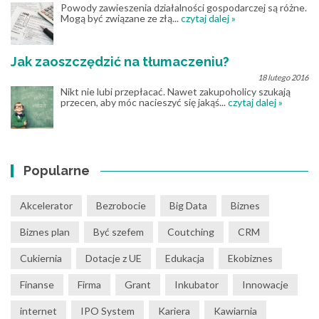
Powody zawieszenia działalności gospodarczej są różne.
Mogą być związane ze złą...
czytaj dalej »
Jak zaoszczędzić na tłumaczeniu?
18 lutego 2016
Nikt nie lubi przepłacać. Nawet zakupoholicy szukają
przecen, aby móc nacieszyć się jakąś...
czytaj dalej »
Popularne
Akcelerator
Bezrobocie
Big Data
Biznes
Biznes plan
Być szefem
Coutching
CRM
Cukiernia
Dotacje z UE
Edukacja
Ekobiznes
Finanse
Firma
Grant
Inkubator
Innowacje
internet
IPO System
Kariera
Kawiarnia