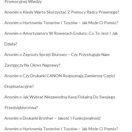
Promocyjnej Wiedzy
Anonim
o
Kiedy Warto Skorzystać Z Pomocy Radcy Prawnego?
Anonim
o
Hurtownia Tonerów I Tuszów – Jak Może Ci Pomóc?
Anonim
o
Amortyzatory W Rowerach Enduro: Co To Jest I Jak
Działa?
Anonim
o
Zepsuty Sprzęt Biurowy – Czy Przysługuje Nam
Zastępczy Na Okres Naprawy?
Anonim
o
Czy Drukarki CANON Rozpoznają Zamienne Części
Eksploatacyjne?
Anonim
o
Jak Wybrać Niezawodną Kasę Fiskalną Do Swojego
Przedsiębiorstwa?
Anonim
o
Drukarki Brother – Jakość I Funkcjonalność
Anonim
o
Hurtownia Tonerów I Tuszów – Jak Może Ci Pomóc?