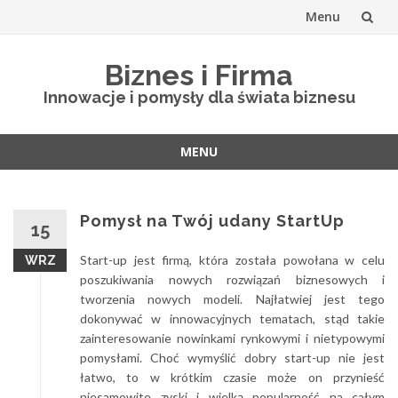
Menu
Skip
Biznes i Firma
to
Innowacje i pomysły dla świata biznesu
content
MENU
Skip
to
content
Pomysł na Twój udany StartUp
15
Start-up jest firmą, która została powołana w celu
WRZ
poszukiwania nowych rozwiązań biznesowych i
tworzenia nowych modeli. Najłatwiej jest tego
dokonywać w innowacyjnych tematach, stąd takie
zainteresowanie nowinkami rynkowymi i nietypowymi
pomysłami. Choć wymyślić dobry start-up nie jest
łatwo, to w krótkim czasie może on przynieść
niesamowite zyski i wielką popularność na całym