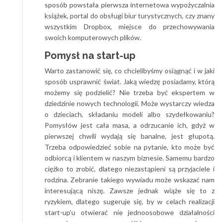
sposób powstała pierwsza internetowa wypożyczalnia
książek, portal do obsługi biur turystycznych, czy znany
wszystkim Dropbox, miejsce do przechowywania
swoich komputerowych plików.
Pomysł na start-up
Warto zastanowić się, co chcielibyśmy osiągnąć i w jaki
sposób usprawnić świat. Jaką wiedzę posiadamy, którą
możemy się podzielić? Nie trzeba być ekspertem w
dziedzinie nowych technologii. Może wystarczy wiedza
o dzieciach, składaniu modeli albo szydełkowaniu?
Pomysłów jest cała masa, a odrzucanie ich, gdyż w
pierwszej chwili wydają się banalne, jest głupotą.
Trzeba odpowiedzieć sobie na pytanie, kto może być
odbiorcą i klientem w naszym biznesie. Samemu bardzo
ciężko to zrobić, dlatego niezastąpieni są przyjaciele i
rodzina. Zebranie takiego wywiadu może wskazać nam
interesującą niszę. Zawsze jednak wiąże się to z
ryzykiem, dlatego sugeruje się, by w celach realizacji
start-up’u otwierać nie jednoosobowe działalności