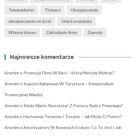
Telemarketer
Tłumacz
Ubezpieczenia
ubezpieczenie na życie
Unia Europejska
Własny biznes
Zakładanie firmy
Zawody
Najnowsze komentarze
Anonim
o
Promocja Firmy W Sieci – Którą Metodę Wybrać?
Anonim
o
Kupony Rabatowe W Turystyce – Kompendium
Promocyjnej Wiedzy
Anonim
o
Kiedy Warto Skorzystać Z Pomocy Radcy Prawnego?
Anonim
o
Hurtownia Tonerów I Tuszów – Jak Może Ci Pomóc?
Anonim
o
Amortyzatory W Rowerach Enduro: Co To Jest I Jak