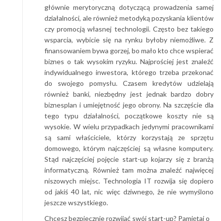
głównie merytoryczną dotyczącą prowadzenia samej
działalności, ale również metodyką pozyskania klientów
czy promocją własnej technologii. Często bez takiego
wsparcia, wybicie się na rynku byłoby niemożliwe. Z
finansowaniem bywa gorzej, bo mało kto chce wspierać
biznes o tak wysokim ryzyku. Najprościej jest znaleźć
indywidualnego inwestora, którego trzeba przekonać
do swojego pomysłu. Czasem kredytów udzielają
również banki, niezbędny jest jednak bardzo dobry
biznesplan i umiejętność jego obrony. Na szczęście dla
tego typu działalności, początkowe koszty nie są
wysokie. W wielu przypadkach jedynymi pracownikami
są sami właściciele, którzy korzystają ze sprzętu
domowego, którym najczęściej są własne komputery.
Stąd najczęściej pojęcie start-up kojarzy się z branżą
informatyczną. Również tam można znaleźć najwięcej
niszowych miejsc. Technologia IT rozwija się dopiero
od jakiś 40 lat, nic więc dziwnego, że nie wymyślono
jeszcze wszystkiego.
Chcesz bezpiecznie rozwijać swój start-up? Pamiętaj o