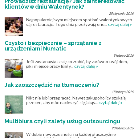
Prowadzisz restaurację? Jak zainteresować
klientów w dniu Walentynek?
25 stycznia 2016
Najpopularniejszym miejscem spotkań walentynkowych
są restauracje. Tego dnia przeżywają one...
czytaj dalej »
Czysto i bezpiecznie – sprzątanie z
urządzeniami Numatic
8 lutego 2016
Jeśli zastanawiasz się co zrobić, by zarówno twój dom,
jak i miejsce pracy lśniły...
czytaj dalej »
Jak zaoszczędzić na tłumaczeniu?
18 lutego 2016
Nikt nie lubi przepłacać. Nawet zakupoholicy szukają
przecen, aby móc nacieszyć się jakąś...
czytaj dalej »
Multibiura czyli zalety usług outsourcingu
23 lutego 2016
W dobie nowoczesności na każdej płaszczyźnie