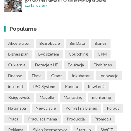
gospodarki i biznesu, wiele instytucji stwarza...
czytaj dalej »
Popularne
Akcelerator
Bezrobocie
Big Data
Biznes
Biznes plan
Być szefem
Coutching
CRM
Cukiernia
Dotacje z UE
Edukacja
Ekobiznes
Finanse
Firma
Grant
Inkubator
Innowacje
internet
IPO System
Kariera
Kawiarnia
Księgowość
Magello
Marketing
mentoring
Natur spa
Negocjacje
Pomysł na biznes
Porady
Praca
Pracująca mama
Produkcja
Promocja
Reklama
Sklep internetowy
StartUp
SWOT