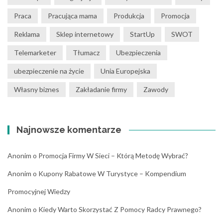
Praca
Pracująca mama
Produkcja
Promocja
Reklama
Sklep internetowy
StartUp
SWOT
Telemarketer
Tłumacz
Ubezpieczenia
ubezpieczenie na życie
Unia Europejska
Własny biznes
Zakładanie firmy
Zawody
Najnowsze komentarze
Anonim
o
Promocja Firmy W Sieci – Którą Metodę Wybrać?
Anonim
o
Kupony Rabatowe W Turystyce – Kompendium
Promocyjnej Wiedzy
Anonim
o
Kiedy Warto Skorzystać Z Pomocy Radcy Prawnego?