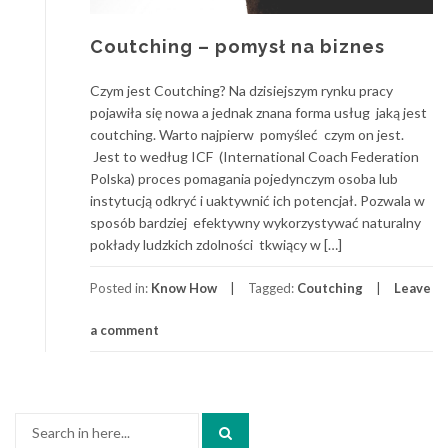
Coutching – pomysł na biznes
Czym jest Coutching? Na dzisiejszym rynku pracy
pojawiła się nowa a jednak znana forma usług jaką jest
coutching. Warto najpierw pomyśleć czym on jest.
Jest to według ICF (International Coach Federation
Polska) proces pomagania pojedynczym osoba lub
instytucją odkryć i uaktywnić ich potencjał. Pozwala w
sposób bardziej efektywny wykorzystywać naturalny
pokłady ludzkich zdolności tkwiący w […]
Posted in:
Know How
Tagged:
Coutching
Leave
a comment
Search
for: