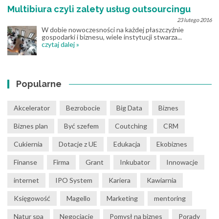
Multibiura czyli zalety usług outsourcingu
23 lutego 2016
W dobie nowoczesności na każdej płaszczyźnie
gospodarki i biznesu, wiele instytucji stwarza...
czytaj dalej »
Popularne
Akcelerator
Bezrobocie
Big Data
Biznes
Biznes plan
Być szefem
Coutching
CRM
Cukiernia
Dotacje z UE
Edukacja
Ekobiznes
Finanse
Firma
Grant
Inkubator
Innowacje
internet
IPO System
Kariera
Kawiarnia
Księgowość
Magello
Marketing
mentoring
Natur spa
Negocjacje
Pomysł na biznes
Porady