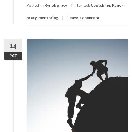
Posted in:
Rynek pracy
Tagged:
Coutching
,
Rynek
pracy
,
mentoring
Leave a comment
14
PAŹ