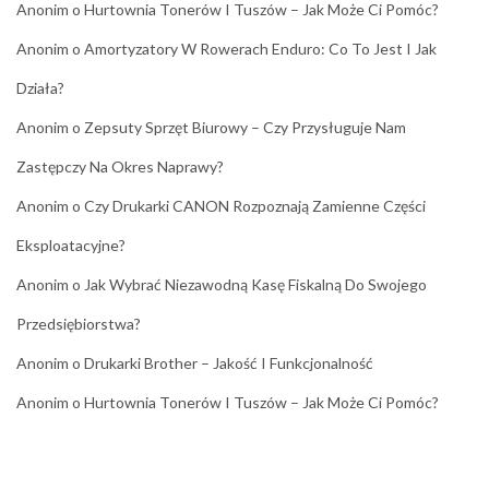
Anonim
o
Hurtownia Tonerów I Tuszów – Jak Może Ci Pomóc?
Anonim
o
Amortyzatory W Rowerach Enduro: Co To Jest I Jak
Działa?
Anonim
o
Zepsuty Sprzęt Biurowy – Czy Przysługuje Nam
Zastępczy Na Okres Naprawy?
Anonim
o
Czy Drukarki CANON Rozpoznają Zamienne Części
Eksploatacyjne?
Anonim
o
Jak Wybrać Niezawodną Kasę Fiskalną Do Swojego
Przedsiębiorstwa?
Anonim
o
Drukarki Brother – Jakość I Funkcjonalność
Anonim
o
Hurtownia Tonerów I Tuszów – Jak Może Ci Pomóc?