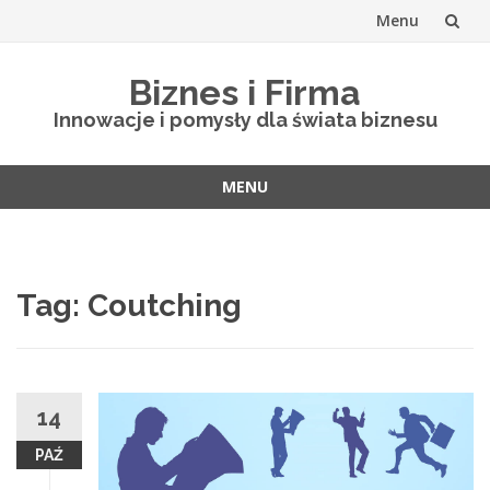
Menu
Skip
Biznes i Firma
to
Innowacje i pomysły dla świata biznesu
content
MENU
Skip
to
content
Tag: Coutching
14
PAŹ