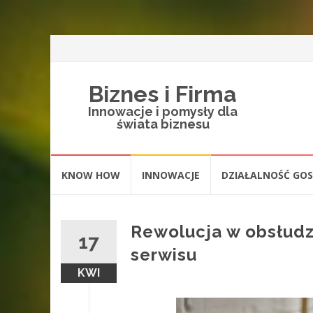
Biznes i Firma
Innowacje i pomysły dla
świata biznesu
Skip
KNOW HOW
INNOWACJE
DZIAŁALNOŚĆ GO
to
content
Rewolucja w obsłudz
17
serwisu
KWI