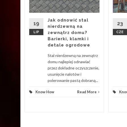
ch
eeker
Jak odnowić stal
19
23
nierdzewną na
LIP
zewnątrz domu?
CZE
ere w
Barierki, klamki i
dzień
detale ogrodowe
trum
ych.
Stal nierdzewną na zewnątrz
ierowego
domu najlepiej odnawiać
przez dokładne oczyszczenie,
usunięcie nalotów i
d More
polerowanie pastą dobraną...
Know How
Read More
Kno