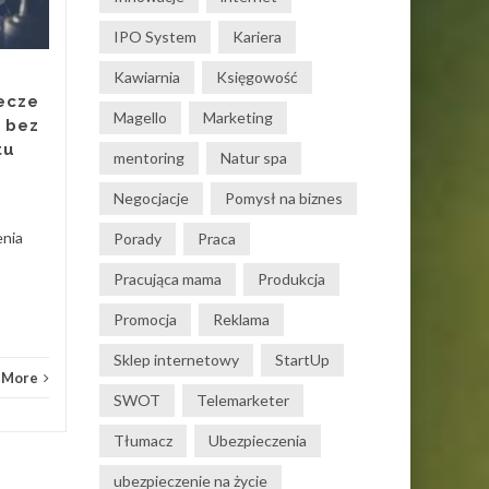
IPO System
Kariera
Jeszcze kilkanaście lat temu
osoby uczące się gry na
Kawiarnia
Księgowość
instrumentach były mocno
ecze
ograniczone dostępnością
Magello
Marketing
 bez
materiałów muzycznych.
tu
mentoring
Natur spa
Nuty...
Negocjacje
Pomysł na biznes
Know How
Read More
enia
Porady
Praca
Pracująca mama
Produkcja
Know
Promocja
Reklama
Sklep internetowy
StartUp
 More
SWOT
Telemarketer
Tłumacz
Ubezpieczenia
ubezpieczenie na życie