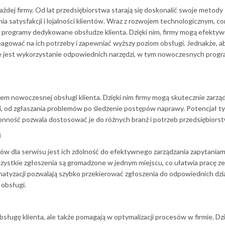
żdej firmy. Od lat przedsiębiorstwa starają się doskonalić swoje metody
nia satysfakcji i lojalności klientów. Wraz z rozwojem technologicznym, co
i programy dedykowane obsłudze klienta. Dzięki nim, firmy mogą efektyw
reagować na ich potrzeby i zapewniać wyższy poziom obsługi. Jednakże, a
we jest wykorzystanie odpowiednich narzędzi, w tym nowoczesnych prog
em nowoczesnej obsługi klienta. Dzięki nim firmy mogą skutecznie zarzą
mi, od zgłaszania problemów po śledzenie postępów naprawy. Potencjał t
nność pozwala dostosować je do różnych branż i potrzeb przedsiębiorst
i
 dla serwisu jest ich zdolność do efektywnego zarządzania zapytaniam
 wszystkie zgłoszenia są gromadzone w jednym miejscu, co ułatwia pracę 
matyzacji pozwalają szybko przekierować zgłoszenia do odpowiednich dzi
 obsługi.
bsługę klienta, ale także pomagają w optymalizacji procesów w firmie. Dzi