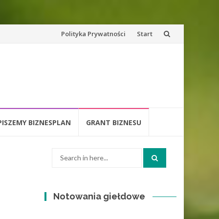
Skip
Polityka Prywatności
Start
to
content
PISZEMY BIZNESPLAN
GRANT BIZNESU
Search
for:
Notowania giełdowe