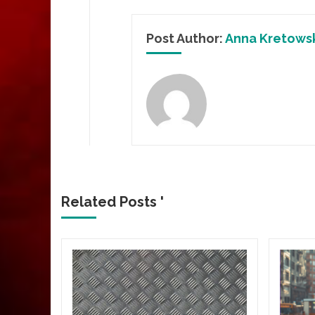
Post Author:
Anna Kretows
Related Posts '
y
okaz