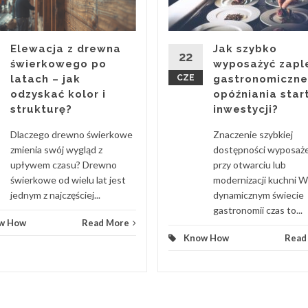
Elewacja z drewna
Jak szybko
22
świerkowego po
wyposażyć zapl
latach – jak
CZE
gastronomiczne
odzyskać kolor i
opóźniania star
strukturę?
inwestycji?
Dlaczego drewno świerkowe
Znaczenie szybkiej
zmienia swój wygląd z
dostępności wyposaż
upływem czasu? Drewno
przy otwarciu lub
świerkowe od wielu lat jest
modernizacji kuchni W
jednym z najczęściej...
dynamicznym świecie
gastronomii czas to...
w How
Read More
Know How
Read