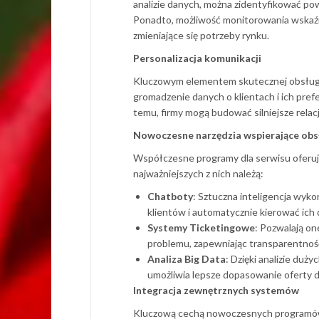
analizie danych, można zidentyfikować po
Ponadto, możliwość monitorowania wskaźni
zmieniające się potrzeby rynku.
Personalizacja komunikacji
Kluczowym elementem skutecznej obsługi k
gromadzenie danych o klientach i ich pre
temu, firmy mogą budować silniejsze relacj
Nowoczesne narzędzia wspierające obsł
Współczesne programy dla serwisu oferuj
najważniejszych z nich należą:
Chatboty
: Sztuczna inteligencja wyk
klientów i automatycznie kierować ic
Systemy Ticketingowe
: Pozwalają on
problemu, zapewniając transparentność
Analiza Big Data
: Dzięki analizie duż
umożliwia lepsze dopasowanie oferty d
Integracja zewnętrznych systemów
Kluczową cechą nowoczesnych programów d