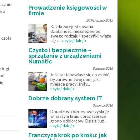
acznie
Prowadzenie księgowości w
i z
firmie
20 listopada 2015
Każda zarejestrowana
działalność, niezależnie od
swego rodzaju i specyfiki, wiąże
 czoła
się z...
czytaj dalej »
e
Czysto i bezpiecznie –
sprzątanie z urządzeniami
Numatic
sługi
8 lutego 2016
Jeśli zastanawiasz się co zrobić,
zać
by zarówno twój dom, jak i
ię
miejsce pracy lśniły...
czytaj dalej »
Dobrze dobrany system IT
3 marca 2016
Doradztwo biznesowe zyskuje
w naszym kraju coraz szersze
grono odbiorców. Dzisiaj już...
czytaj dalej »
Franczyza krok po kroku: jak