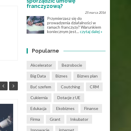
sporządzić umowę
franczyzową?
25 marca 2016
Przymierzasz się do
prowadzenia działalności w
ramach franczyzy? Warunkiem
koniecznym jest...
czytaj dalej »
Popularne
Akcelerator
Bezrobocie
Big Data
Biznes
Biznes plan
Być szefem
Coutching
CRM
Cukiernia
Dotacje z UE
Edukacja
Ekobiznes
Finanse
Muzyka online – jak
25
28
internet zmienił
Firma
Grant
Inkubator
MAJ
sposób korzystania z
KWI
Innowacje
internet
nut?