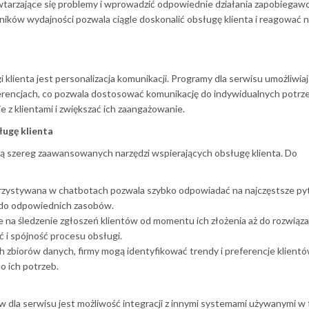
wtarzające się problemy i wprowadzić odpowiednie działania zapobiegawc
ków wydajności pozwala ciągle doskonalić obsługę klienta i reagować 
lienta jest personalizacja komunikacji. Programy dla serwisu umożliwiaj
ferencjach, co pozwala dostosować komunikację do indywidualnych potrze
e z klientami i zwiększać ich zaangażowanie.
ugę klienta
ą szereg zaawansowanych narzędzi wspierających obsługę klienta. Do
orzystywana w chatbotach pozwala szybko odpowiadać na najczęstsze py
h do odpowiednich zasobów.
e na śledzenie zgłoszeń klientów od momentu ich złożenia aż do rozwiąza
 i spójność procesu obsługi.
ych zbiorów danych, firmy mogą identyfikować trendy i preferencje klientó
o ich potrzeb.
la serwisu jest możliwość integracji z innymi systemami używanymi w f