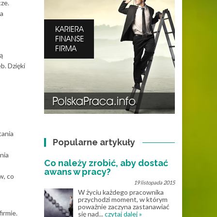
ze.
na
ą
b. Dzięki
tania
Popularne artykuły
nia
Co należy zrobić, aby dostać
awans w pracy?
w, co
19 listopada 2015
W życiu każdego pracownika
przychodzi moment, w którym
poważnie zaczyna zastanawiać
irmie.
się nad...
czytaj dalej »