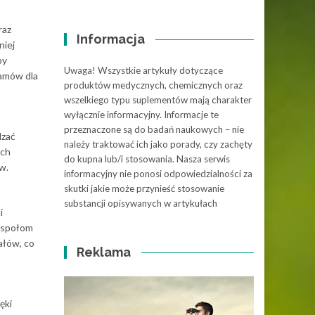
raz
Informacja
niej
by
Uwaga! Wszystkie artykuły dotyczące
ramów dla
produktów medycznych, chemicznych oraz
wszelkiego typu suplementów mają charakter
wyłącznie informacyjny. Informacje te
przeznaczone są do badań naukowych – nie
dzać
należy traktować ich jako porady, czy zachęty
ych
do kupna lub/i stosowania. Nasza serwis
w.
informacyjny nie ponosi odpowiedzialności za
skutki jakie może przynieść stosowanie
substancji opisywanych w artykułach
i
zespołom
ałów, co
Reklama
ęki