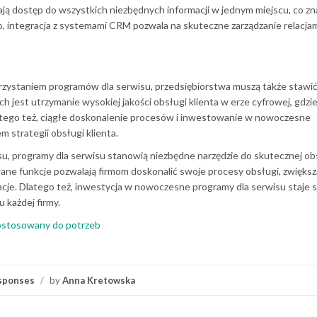
ają dostęp do wszystkich niezbędnych informacji w jednym miejscu, co zn
, integracja z systemami CRM pozwala na skuteczne zarządzanie relacjam
orzystaniem programów dla serwisu, przedsiębiorstwa muszą także stawić
jest utrzymanie wysokiej jakości obsługi klienta w erze cyfrowej, gdzi
latego też, ciągłe doskonalenie procesów i inwestowanie w nowoczesne
 strategii obsługi klienta.
u, programy dla serwisu stanowią niezbędne narzędzie do skutecznej ob
ane funkcje pozwalają firmom doskonalić swoje procesy obsługi, zwięks
acje. Dlatego też, inwestycja w nowoczesne programy dla serwisu staje s
 każdej firmy.
stosowany do potrzeb
sponses
/
by
Anna Kretowska