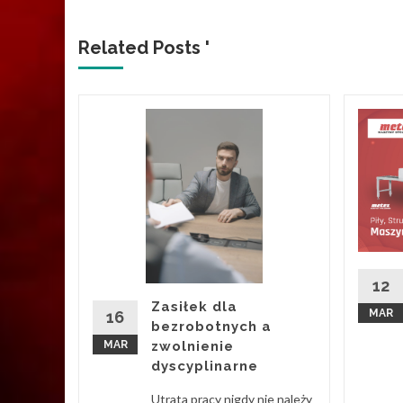
Related Posts '
peuty
kości
ektywa
 w Łodzi
e, gdzie
12
kie, a
Zasiłek dla
MAR
16
bezrobotnych a
d More
MAR
zwolnienie
dyscyplinarne
Utrata pracy nigdy nie należy