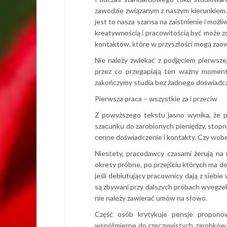
zawodzie związanym z naszym kierunkiem
jest to nasza szansa na zaistnienie i moż
kreatywnością i pracowitością być może zo
kontaktów, które w przyszłości mogą zao
Nie należy zwlekać z podjęciem pierwsz
przez co przegapiają ten ważny moment.
zakończymy studia bez żadnego doświadc
Pierwsza praca – wszystkie za i przeciw
Z powyższego tekstu jasno wynika, że p
szacunku do zarobionych pieniędzy, stop
cenne doświadczenie i kontakty. Czy wob
Niestety, pracodawcy czasami żerują na 
okresy próbne, po przejściu których ma do
jeśli debiutujący pracownicy dają z siebie
są zbywani przy dalszych próbach wyegzekw
nie należy zawierać umów na słowo.
Część osób krytykuje pensje proponow
współmierne do rzeczywistych zarobków. 