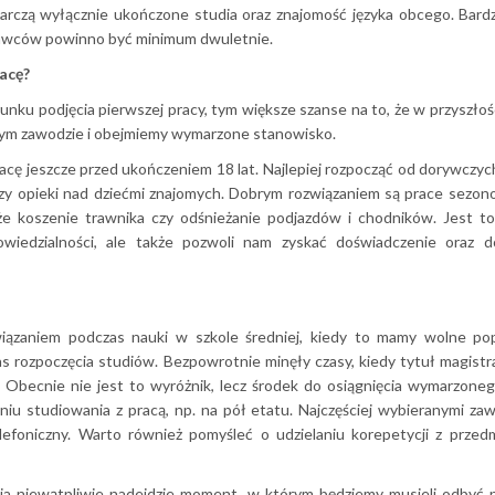
arczą wyłącznie ukończone studia oraz znajomość języka obcego. Bard
dawców powinno być minimum dwuletnie.
racę?
unku podjęcia pierwszej pracy, tym większe szanse na to, że w przyszłośc
ym zawodzie i obejmiemy wymarzone stanowisko.
racę jeszcze przed ukończeniem 18 lat. Najlepiej rozpocząć od dorywczych
zy opieki nad dziećmi znajomych. Dobrym rozwiązaniem są prace sezo
kże koszenie trawnika czy odśnieżanie podjazdów i chodników. Jest t
wiedzialności, ale także pozwoli nam zyskać doświadczenie oraz d
ązaniem podczas nauki w szkole średniej, kiedy to mamy wolne pop
as rozpoczęcia studiów. Bezpowrotnie minęły czasy, kiedy tytuł magistr
. Obecnie nie jest to wyróżnik, lecz środek do osiągnięcia wymarzone
niu studiowania z pracą, np. na pół etatu. Najczęściej wybieranymi za
elefoniczny. Warto również pomyśleć o udzielaniu korepetycji z prze
a niewątpliwie nadejdzie moment, w którym będziemy musieli odbyć p