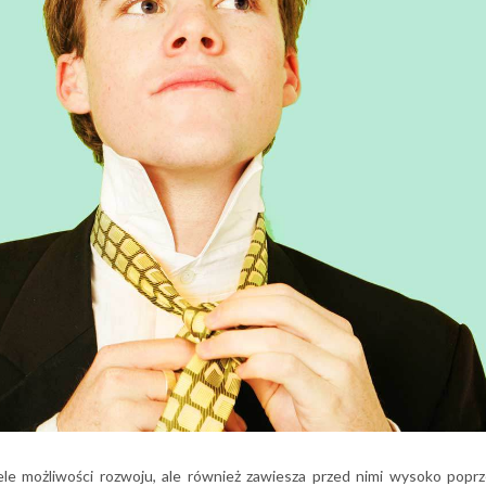
le możliwości rozwoju, ale również zawiesza przed nimi wysoko popr