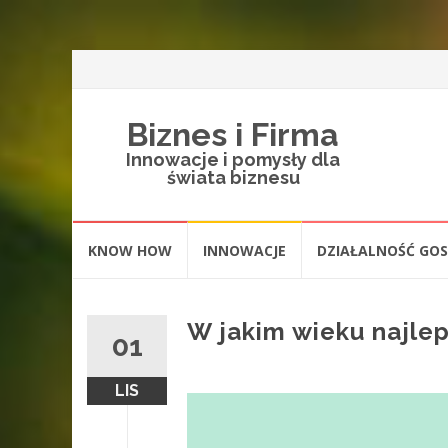
Biznes i Firma
Innowacje i pomysły dla
świata biznesu
Skip
KNOW HOW
INNOWACJE
DZIAŁALNOŚĆ GO
to
content
W jakim wieku najlep
01
LIS