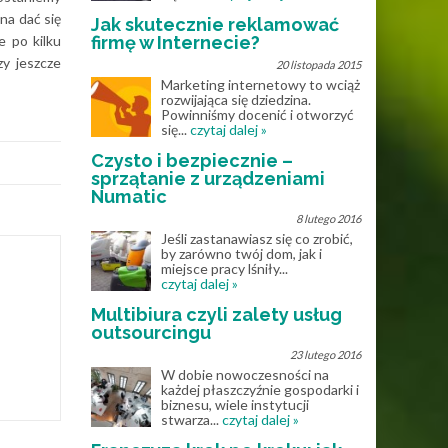
na dać się
Jak skutecznie reklamować
 po kilku
firmę w Internecie?
zy jeszcze
20 listopada 2015
Marketing internetowy to wciąż
rozwijająca się dziedzina.
Powinniśmy docenić i otworzyć
się...
czytaj dalej »
Czysto i bezpiecznie –
sprzątanie z urządzeniami
Numatic
8 lutego 2016
Jeśli zastanawiasz się co zrobić,
by zarówno twój dom, jak i
miejsce pracy lśniły...
czytaj dalej »
Multibiura czyli zalety usług
outsourcingu
23 lutego 2016
W dobie nowoczesności na
każdej płaszczyźnie gospodarki i
biznesu, wiele instytucji
stwarza...
czytaj dalej »