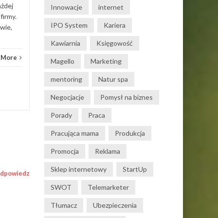
ażdej
Innowacje
internet
firmy.
IPO System
Kariera
wie,
Kawiarnia
Księgowość
 More
Magello
Marketing
mentoring
Natur spa
Negocjacje
Pomysł na biznes
Porady
Praca
Pracująca mama
Produkcja
Promocja
Reklama
Sklep internetowy
StartUp
dpowiedz
SWOT
Telemarketer
Tłumacz
Ubezpieczenia