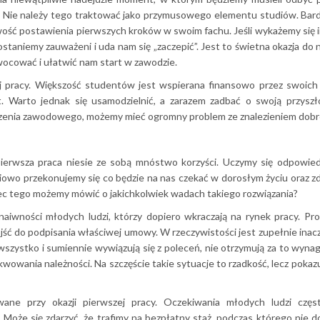
. Nie należy tego traktować jako przymusowego elementu studiów. Bar
liwość postawienia pierwszych kroków w swoim fachu. Jeśli wykażemy się i
staniemy zauważeni i uda nam się „zaczepić”. Jest to świetna okazja do 
wocować i ułatwić nam start w zawodzie.
ej pracy. Większość studentów jest wspierana finansowo przez swoich
 Warto jednak się usamodzielnić, a zarazem zadbać o swoją przyszło
zenia zawodowego, możemy mieć ogromny problem ze znalezieniem dobre
ierwsza praca niesie ze sobą mnóstwo korzyści. Uczymy się odpowiedz
niowo przekonujemy się co będzie na nas czekać w dorosłym życiu oraz
ec tego możemy mówić o jakichkolwiek wadach takiego rozwiązania?
naiwności młodych ludzi, którzy dopiero wkraczają na rynek pracy. Pr
jść do podpisania właściwej umowy. W rzeczywistości jest zupełnie inac
 wszystko i sumiennie wywiązują się z poleceń, nie otrzymują za to wynag
owania należności. Na szczęście takie sytuacje to rzadkość, lecz pokazu
ane przy okazji pierwszej pracy. Oczekiwania młodych ludzi częs
Może się zdarzyć, że trafimy na bezpłatny staż, podczas którego nie 