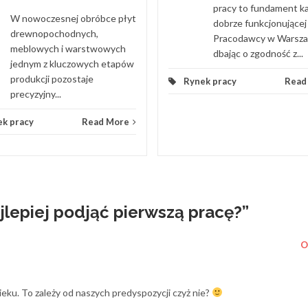
pracy to fundament k
W nowoczesnej obróbce płyt
dobrze funkcjonującej 
drewnopochodnych,
Pracodawcy w Warsza
meblowych i warstwowych
dbając o zgodność z...
jednym z kluczowych etapów
produkcji pozostaje
Rynek pracy
Read
precyzyjny...
k pracy
Read More
jlepiej podjąć pierwszą pracę?
”
O
ieku. To zależy od naszych predyspozycji czyż nie?