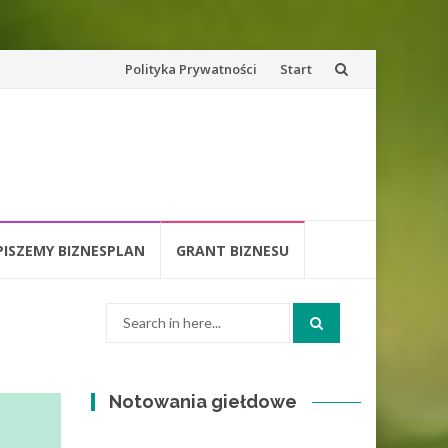
Skip
Polityka Prywatności
Start
to
content
PISZEMY BIZNESPLAN
GRANT BIZNESU
Search
for:
Notowania giełdowe