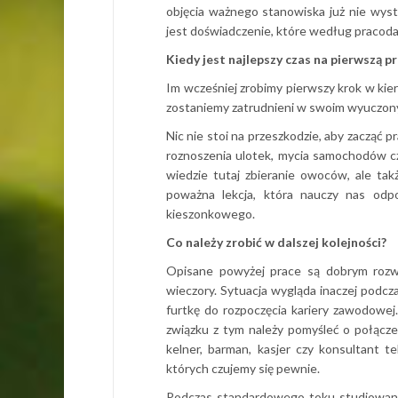
objęcia ważnego stanowiska już nie wyst
jest doświadczenie, które według praco
Kiedy jest najlepszy czas na pierwszą p
Im wcześniej zrobimy pierwszy krok w kier
zostaniemy zatrudnieni w swoim wyuczon
Nic nie stoi na przeszkodzie, aby zacząć p
roznoszenia ulotek, mycia samochodów c
wiedzie tutaj zbieranie owoców, ale ta
poważna lekcja, która nauczy nas odpo
kieszonkowego.
Co należy zrobić w dalszej kolejności?
Opisane powyżej prace są dobrym rozwi
wieczory. Sytuacja wygląda inaczej podcz
furtkę do rozpoczęcia kariery zawodowej
związku z tym należy pomyśleć o połącze
kelner, barman, kasjer czy konsultant t
których czujemy się pewnie.
Podczas standardowego toku studiowani