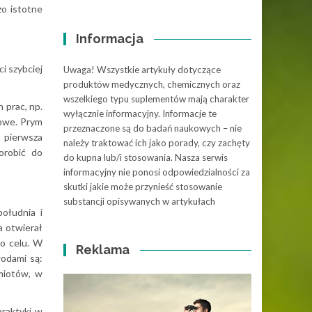
zo istotne
Informacja
i szybciej
Uwaga! Wszystkie artykuły dotyczące
produktów medycznych, chemicznych oraz
wszelkiego typu suplementów mają charakter
 prac, np.
wyłącznie informacyjny. Informacje te
nowe. Prym
przeznaczone są do badań naukowych – nie
o pierwsza
należy traktować ich jako porady, czy zachęty
orobić do
do kupna lub/i stosowania. Nasza serwis
informacyjny nie ponosi odpowiedzialności za
skutki jakie może przynieść stosowanie
substancji opisywanych w artykułach
ołudnia i
a otwierał
go celu. W
Reklama
wodami są:
dmiotów, w
raktyki w