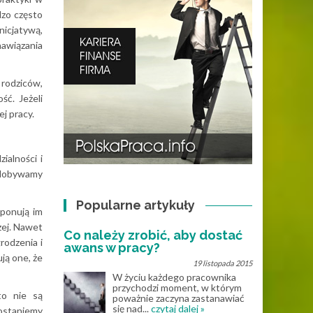
dzo często
nicjatywą,
nawiązania
 rodziców,
ść. Jeżeli
j pracy.
ialności i
 zdobywamy
Popularne artykuły
oponują im
zej. Nawet
Co należy zrobić, aby dostać
rodzenia i
awans w pracy?
ją one, że
19 listopada 2015
W życiu każdego pracownika
przychodzi moment, w którym
to nie są
poważnie zaczyna zastanawiać
się nad...
czytaj dalej »
dostaniemy