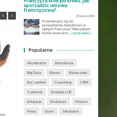
Franczyza krok po kroku: jak
sporządzić umowę
franczyzową?
25 marca 2016
Przymierzasz się do
prowadzenia działalności w
ramach franczyzy? Warunkiem
koniecznym jest...
czytaj dalej »
Praca w Czarnkowie:
26
12
Rynek pracy i
Popularne
LIS
możliwości
MAR
zawodowe
Akcelerator
Bezrobocie
Czarnków, malowniczo
położone miasto w
Big Data
Biznes
Biznes plan
województwie
–
Być szefem
Coutching
CRM
wielkopolskim, nie tylko
zachwyca swoim
Cukiernia
Dotacje z UE
historycznym dziedzictwem i
Rynek
urokliwymi...
Edukacja
Ekobiznes
Finanse
Rynek pracy
Read More
Firma
Grant
Inkubator
ena