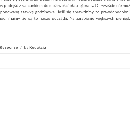
my podejść z szacunkiem do możliwości płatnej pracy. Oczywiście nie moż
oponowaną stawkę godzinową. Jeśli się sprawdzimy to prawdopodobnie
pominajmy, że są to nasze początki. Na zarabianie większych pienięd
Response
/
by
Redakcja