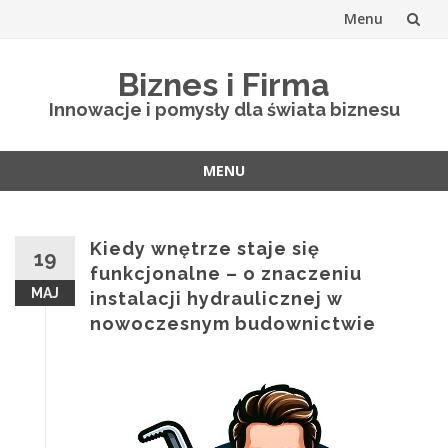
Menu
Skip
Biznes i Firma
to
Innowacje i pomysły dla świata biznesu
content
MENU
Skip
to
content
Kiedy wnętrze staje się
19
funkcjonalne – o znaczeniu
MAJ
instalacji hydraulicznej w
nowoczesnym budownictwie