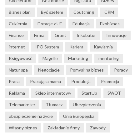
Akcelerator
Bezrobocie
Big Data
Biznes
Biznes plan
Być szefem
Coutching
CRM
Cukiernia
Dotacje z UE
Edukacja
Ekobiznes
Finanse
Firma
Grant
Inkubator
Innowacje
internet
IPO System
Kariera
Kawiarnia
Księgowość
Magello
Marketing
mentoring
Natur spa
Negocjacje
Pomysł na biznes
Porady
Praca
Pracująca mama
Produkcja
Promocja
Reklama
Sklep internetowy
StartUp
SWOT
Telemarketer
Tłumacz
Ubezpieczenia
ubezpieczenie na życie
Unia Europejska
Własny biznes
Zakładanie firmy
Zawody