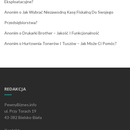
Eksploatacyjne?
Anonim
o
Jak Wybrać Niezawodną Kasę Fiskalną Do Swojego
Przedsiębiorstwa?
Anonim
o
Drukarki Brother – Jakość I Funkcjonalność
Anonim
o
Hurtownia Tonerów I Tuszów – Jak Może Ci Pomóc?
REDAKCJA
PewnyBiznes.info
ul. Przy Torach 19
43-382 Bielsko-Biała