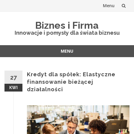
Menu
Skip
Biznes i Firma
to
Innowacje i pomysły dla świata biznesu
content
MENU
Skip
to
content
Kredyt dla spółek: Elastyczne
27
finansowanie bieżącej
KWI
działalności