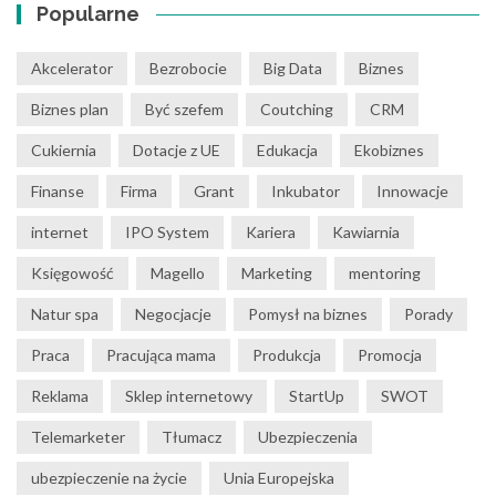
Popularne
Akcelerator
Bezrobocie
Big Data
Biznes
Biznes plan
Być szefem
Coutching
CRM
Cukiernia
Dotacje z UE
Edukacja
Ekobiznes
Finanse
Firma
Grant
Inkubator
Innowacje
internet
IPO System
Kariera
Kawiarnia
Księgowość
Magello
Marketing
mentoring
Natur spa
Negocjacje
Pomysł na biznes
Porady
Praca
Pracująca mama
Produkcja
Promocja
Reklama
Sklep internetowy
StartUp
SWOT
Telemarketer
Tłumacz
Ubezpieczenia
ubezpieczenie na życie
Unia Europejska