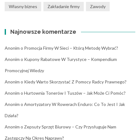
Własny biznes
Zakładanie firmy
Zawody
Najnowsze komentarze
Anonim
o
Promocja Firmy W Sieci – Którą Metodę Wybrać?
Anonim
o
Kupony Rabatowe W Turystyce – Kompendium
Promocyjnej Wiedzy
Anonim
o
Kiedy Warto Skorzystać Z Pomocy Radcy Prawnego?
Anonim
o
Hurtownia Tonerów I Tuszów – Jak Może Ci Pomóc?
Anonim
o
Amortyzatory W Rowerach Enduro: Co To Jest I Jak
Działa?
Anonim
o
Zepsuty Sprzęt Biurowy – Czy Przysługuje Nam
Zastępczy Na Okres Naprawy?