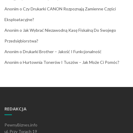
Anonim
o
Czy Drukarki CANON Rozpoznają Zamienne Części
Eksploatacyjne?
Anonim
o
Jak Wybrać Niezawodną Kasę Fiskalną Do Swojego
Przedsiębiorstwa?
Anonim
o
Drukarki Brother – Jakość I Funkcjonalność
Anonim
o
Hurtownia Tonerów I Tuszów – Jak Może Ci Pomóc?
REDAKCJA
PewnyBiznes.info
ul. Przy Torach 19