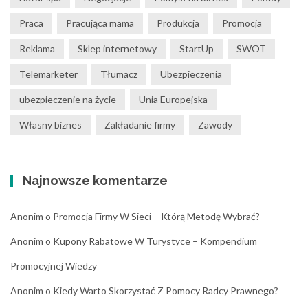
Praca
Pracująca mama
Produkcja
Promocja
Reklama
Sklep internetowy
StartUp
SWOT
Telemarketer
Tłumacz
Ubezpieczenia
ubezpieczenie na życie
Unia Europejska
Własny biznes
Zakładanie firmy
Zawody
Najnowsze komentarze
Anonim
o
Promocja Firmy W Sieci – Którą Metodę Wybrać?
Anonim
o
Kupony Rabatowe W Turystyce – Kompendium
Promocyjnej Wiedzy
Anonim
o
Kiedy Warto Skorzystać Z Pomocy Radcy Prawnego?