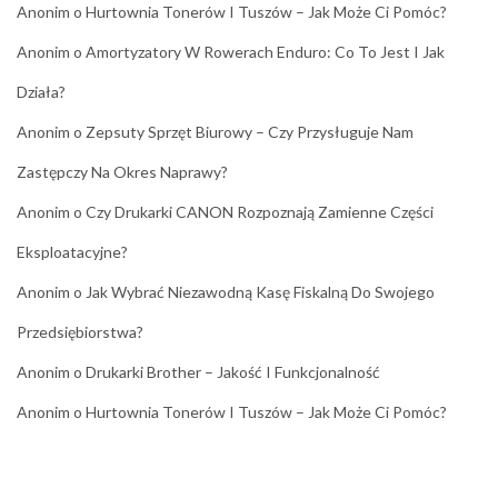
Anonim
o
Hurtownia Tonerów I Tuszów – Jak Może Ci Pomóc?
Anonim
o
Amortyzatory W Rowerach Enduro: Co To Jest I Jak
Działa?
Anonim
o
Zepsuty Sprzęt Biurowy – Czy Przysługuje Nam
Zastępczy Na Okres Naprawy?
Anonim
o
Czy Drukarki CANON Rozpoznają Zamienne Części
Eksploatacyjne?
Anonim
o
Jak Wybrać Niezawodną Kasę Fiskalną Do Swojego
Przedsiębiorstwa?
Anonim
o
Drukarki Brother – Jakość I Funkcjonalność
Anonim
o
Hurtownia Tonerów I Tuszów – Jak Może Ci Pomóc?