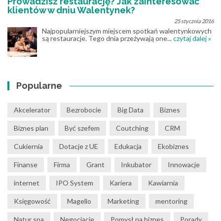
Prowadzisz restaurację? Jak zainteresować
klientów w dniu Walentynek?
25 stycznia 2016
Najpopularniejszym miejscem spotkań walentynkowych
są restauracje. Tego dnia przeżywają one...
czytaj dalej »
Popularne
Akcelerator
Bezrobocie
Big Data
Biznes
Biznes plan
Być szefem
Coutching
CRM
Cukiernia
Dotacje z UE
Edukacja
Ekobiznes
Finanse
Firma
Grant
Inkubator
Innowacje
internet
IPO System
Kariera
Kawiarnia
Księgowość
Magello
Marketing
mentoring
Natur spa
Negocjacje
Pomysł na biznes
Porady