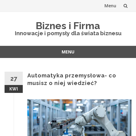
Menu
Skip
Biznes i Firma
to
Innowacje i pomysły dla świata biznesu
content
MENU
Skip
to
content
Automatyka przemysłowa- co
27
musisz o niej wiedzieć?
KWI