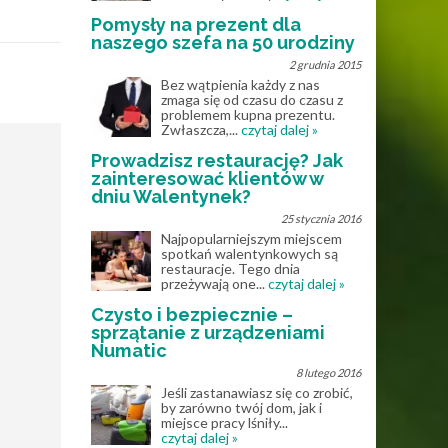
Pomysły na prezent dla
naszego szefa na 50 urodziny
2 grudnia 2015
Bez wątpienia każdy z nas
zmaga się od czasu do czasu z
problemem kupna prezentu.
Zwłaszcza,...
czytaj dalej »
Prowadzisz restaurację? Jak
zainteresować klientów w
dniu Walentynek?
25 stycznia 2016
Najpopularniejszym miejscem
spotkań walentynkowych są
restauracje. Tego dnia
przeżywają one...
czytaj dalej »
Czysto i bezpiecznie –
sprzątanie z urządzeniami
Numatic
8 lutego 2016
Jeśli zastanawiasz się co zrobić,
by zarówno twój dom, jak i
miejsce pracy lśniły...
czytaj dalej »