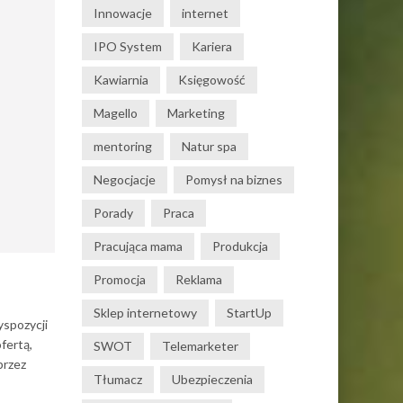
Innowacje
internet
IPO System
Kariera
Kawiarnia
Księgowość
Magello
Marketing
mentoring
Natur spa
Negocjacje
Pomysł na biznes
Porady
Praca
Pracująca mama
Produkcja
Promocja
Reklama
Sklep internetowy
StartUp
yspozycji
fertą,
SWOT
Telemarketer
przez
Tłumacz
Ubezpieczenia