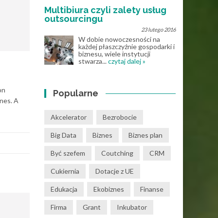
Multibiura czyli zalety usług
outsourcingu
23 lutego 2016
W dobie nowoczesności na
każdej płaszczyźnie gospodarki i
biznesu, wiele instytucji
stwarza...
czytaj dalej »
on
Popularne
znes. A
Akcelerator
Bezrobocie
Big Data
Biznes
Biznes plan
Być szefem
Coutching
CRM
Cukiernia
Dotacje z UE
Edukacja
Ekobiznes
Finanse
Firma
Grant
Inkubator