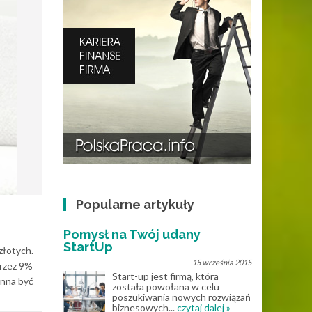
Popularne artykuły
Pomysł na Twój udany
StartUp
złotych.
15 września 2015
przez 9%
Start-up jest firmą, która
inna być
została powołana w celu
poszukiwania nowych rozwiązań
biznesowych...
czytaj dalej »