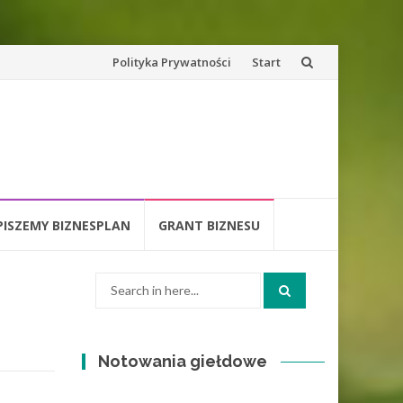
Skip
Polityka Prywatności
Start
to
content
PISZEMY BIZNESPLAN
GRANT BIZNESU
Search
for:
Notowania giełdowe