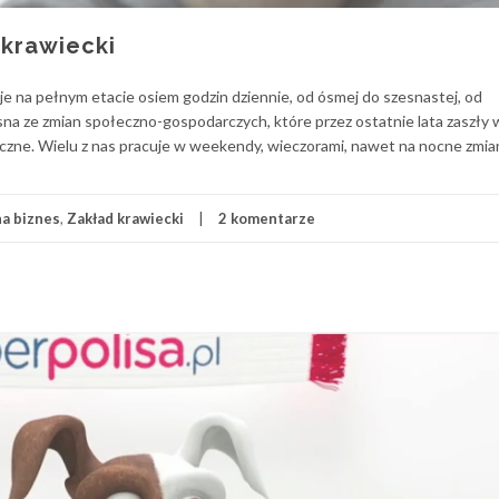
 krawiecki
je na pełnym etacie osiem godzin dziennie, od ósmej do szesnastej, od
asna ze zmian społeczno-gospodarczych, które przez ostatnie lata zaszły
astyczne. Wielu z nas pracuje w weekendy, wieczorami, nawet na nocne zmi
a biznes
,
Zakład krawiecki
2 komentarze