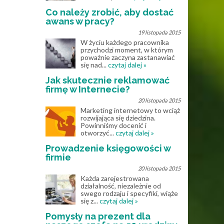
Co należy zrobić, aby dostać
awans w pracy?
19 listopada 2015
W życiu każdego pracownika
przychodzi moment, w którym
poważnie zaczyna zastanawiać
się nad...
czytaj dalej »
Jak skutecznie reklamować
firmę w Internecie?
20 listopada 2015
Marketing internetowy to wciąż
rozwijająca się dziedzina.
Powinniśmy docenić i
otworzyć...
czytaj dalej »
Prowadzenie księgowości w
firmie
20 listopada 2015
Każda zarejestrowana
działalność, niezależnie od
swego rodzaju i specyfiki, wiąże
się z...
czytaj dalej »
Pomysły na prezent dla