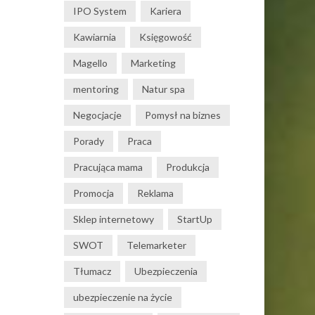
IPO System
Kariera
Kawiarnia
Księgowość
Magello
Marketing
mentoring
Natur spa
Negocjacje
Pomysł na biznes
Porady
Praca
Pracująca mama
Produkcja
Promocja
Reklama
Sklep internetowy
StartUp
SWOT
Telemarketer
Tłumacz
Ubezpieczenia
ubezpieczenie na życie