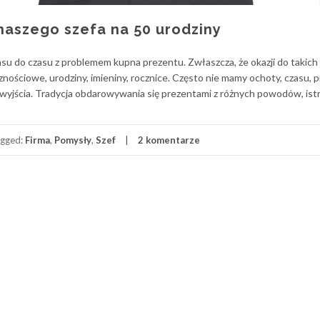
naszego szefa na 50 urodziny
zasu do czasu z problemem kupna prezentu. Zwłaszcza, że okazji do takic
znościowe, urodziny, imieniny, rocznice. Często nie mamy ochoty, czasu, p
wyjścia. Tradycja obdarowywania się prezentami z różnych powodów, istn
gged:
Firma
,
Pomysły
,
Szef
2 komentarze