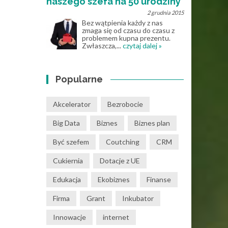
naszego szefa na 50 urodziny
2 grudnia 2015
Bez wątpienia każdy z nas
zmaga się od czasu do czasu z
problemem kupna prezentu.
Zwłaszcza,...
czytaj dalej »
Popularne
Akcelerator
Bezrobocie
Big Data
Biznes
Biznes plan
Być szefem
Coutching
CRM
Cukiernia
Dotacje z UE
Edukacja
Ekobiznes
Finanse
Firma
Grant
Inkubator
Innowacje
internet