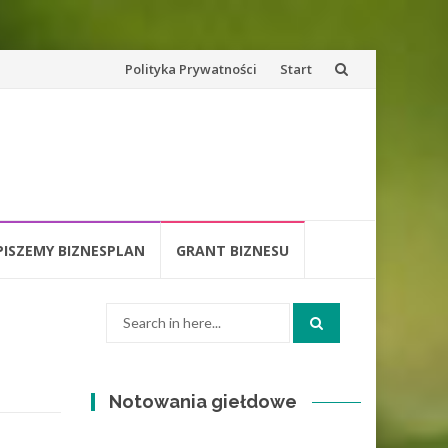
Skip
Polityka Prywatności
Start
to
content
PISZEMY BIZNESPLAN
GRANT BIZNESU
Search
for:
Notowania giełdowe