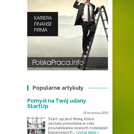
Popularne artykuły
Pomysł na Twój udany
StartUp
15 września 2015
Start-up jest firmą, która
została powołana w celu
poszukiwania nowych rozwiązań
biznesowych...
czytaj dalej »