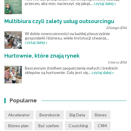
przecen, aby móc nacieszyć się jakąś...
czytaj dalej »
Multibiura czyli zalety usług outsourcingu
23 lutego 2016
W dobie nowoczesności na każdej płaszczyźnie
gospodarki i biznesu, wiele instytucji stwarza...
czytaj dalej »
Hurtownie, które znają rynek
1 marca 2016
Bezcennym źródłem zaopatrzenia małych i średnich
sklepów są hurtownie. Gdy jest się...
czytaj dalej »
Popularne
Akcelerator
Bezrobocie
Big Data
Biznes
Biznes plan
Być szefem
Coutching
CRM