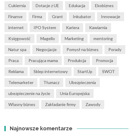
Cukiernia
Dotacje z UE
Edukacja
Ekobiznes
Finanse
Firma
Grant
Inkubator
Innowacje
internet
IPO System
Kariera
Kawiarnia
Księgowość
Magello
Marketing
mentoring
Natur spa
Negocjacje
Pomysł na biznes
Porady
Praca
Pracująca mama
Produkcja
Promocja
Reklama
Sklep internetowy
StartUp
SWOT
Telemarketer
Tłumacz
Ubezpieczenia
ubezpieczenie na życie
Unia Europejska
Własny biznes
Zakładanie firmy
Zawody
Najnowsze komentarze