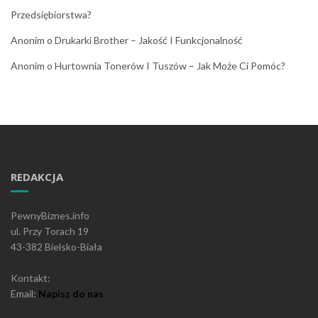
Przedsiębiorstwa?
Anonim
o
Drukarki Brother – Jakość I Funkcjonalność
Anonim
o
Hurtownia Tonerów I Tuszów – Jak Może Ci Pomóc?
REDAKCJA
PewnyBiznes.info
ul. Przy Torach 19
43-382 Bielsko-Biała
Kontakt:
Email:
Napisz do nas