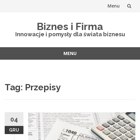
Menu
Skip
Biznes i Firma
to
Innowacje i pomysły dla świata biznesu
content
MENU
Skip
to
content
Tag: Przepisy
04
GRU