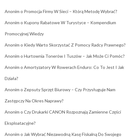
Anonim
o
Promocja Firmy W Sieci – Którą Metodę Wybrać?
Anonim
o
Kupony Rabatowe W Turystyce – Kompendium
Promocyjnej Wiedzy
Anonim
o
Kiedy Warto Skorzystać Z Pomocy Radcy Prawnego?
Anonim
o
Hurtownia Tonerów I Tuszów – Jak Może Ci Pomóc?
Anonim
o
Amortyzatory W Rowerach Enduro: Co To Jest I Jak
Działa?
Anonim
o
Zepsuty Sprzęt Biurowy – Czy Przysługuje Nam
Zastępczy Na Okres Naprawy?
Anonim
o
Czy Drukarki CANON Rozpoznają Zamienne Części
Eksploatacyjne?
Anonim
o
Jak Wybrać Niezawodną Kasę Fiskalną Do Swojego