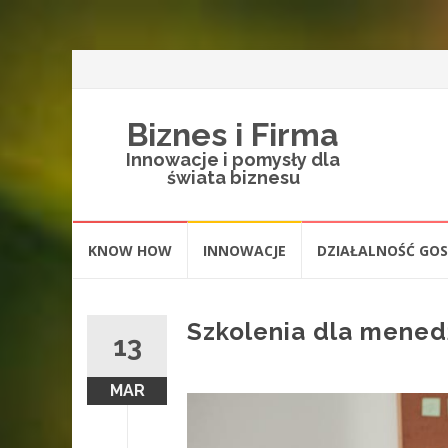
Biznes i Firma
Innowacje i pomysły dla
świata biznesu
Skip
KNOW HOW
INNOWACJE
DZIAŁALNOŚĆ GO
to
content
Szkolenia dla mened
13
MAR