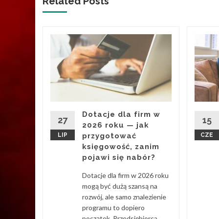
Related Posts '
i to
esu
ury z
20 340
Dotacje dla firm w
: liceów
27
15
2026 roku — jak
LIP
przygotować
CZE
księgowość, zanim
pojawi się nabór?
Dotacje dla firm w 2026 roku
d More
mogą być dużą szansą na
rozwój, ale samo znalezienie
programu to dopiero
początek. Przedsiębiorca...