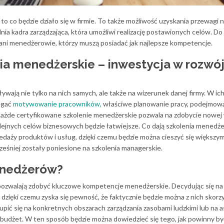
 co będzie działo się w firmie. To także możliwość uzyskania przewagi 
ia kadra zarządzająca, która umożliwi realizację postawionych celów. Do
ani menedżerowie, którzy muszą posiadać jak najlepsze kompetencje.
ia menedżerskie – inwestycja w rozwó
wają nie tylko na nich samych, ale także na wizerunek danej firmy. W ich
egać
motywowanie pracowników,
właściwe planowanie pracy, podejmow
 Każde certyfikowane szkolenie menedżerskie pozwala na zdobycie nowej 
olejnych celów biznesowych będzie łatwiejsze. Co dają szkolenia menedże
daży produktów i usług, dzięki czemu będzie można cieszyć się większym
ześniej zostały poniesione na szkolenia managerskie.
menedżerów?
 pozwalają zdobyć kluczowe kompetencje menedżerskie. Decydując się na 
dzięki czemu zyska się pewność, że faktycznie będzie można z nich skorz
upić się na konkretnych obszarach zarządzania zasobami ludzkimi lub na 
a budżet. W ten sposób będzie można dowiedzieć się tego, jak powinny by