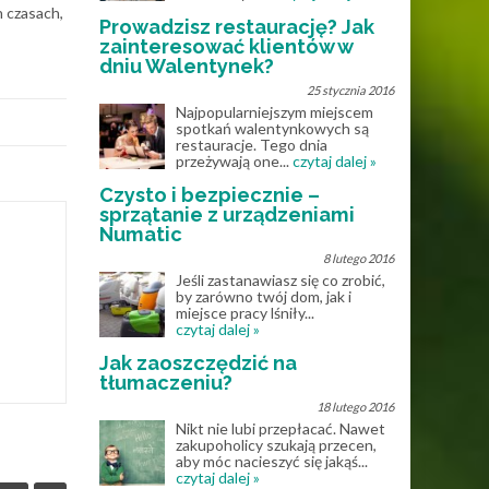
 czasach,
Prowadzisz restaurację? Jak
zainteresować klientów w
dniu Walentynek?
25 stycznia 2016
Najpopularniejszym miejscem
spotkań walentynkowych są
restauracje. Tego dnia
przeżywają one...
czytaj dalej »
Czysto i bezpiecznie –
sprzątanie z urządzeniami
Numatic
8 lutego 2016
Jeśli zastanawiasz się co zrobić,
by zarówno twój dom, jak i
miejsce pracy lśniły...
czytaj dalej »
Jak zaoszczędzić na
tłumaczeniu?
18 lutego 2016
Nikt nie lubi przepłacać. Nawet
zakupoholicy szukają przecen,
aby móc nacieszyć się jakąś...
czytaj dalej »