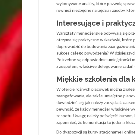
wykonywane analizy, które pozwolą sprawo
również niezbędne narzędzia i zasoby, któ
Interesujące i prakty
Warsztaty menedżerskie odbywają się przez
otrzyma się praktyczne wskazówki, które 
doprowadzić do budowania zaangażowania, 
sukces całego powodzenia? W dzisiejszych 
Potrzebne są odpowiednie umiejętności m
z zespołem, właściwe delegowanie zadań o
Miękkie szkolenia dla
W ofercie różnych placówek można znaleźć
zaangażowania, ale także umiejętne plano
dowiedzieć się, jak należy zarządzać czas
pewność, że każdy menedżer właściwie wyw
zespołu. Uwagę należy poświęcić kursom,
zapomnieć, że komunikacja to jeden z klu
Do dyspozycji są kursy stacjonarne i onl