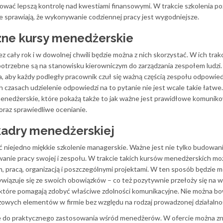
wać lepszą kontrolę nad kwestiami finansowymi. W trakcie szkolenia poz
re sprawiają, że wykonywanie codziennej pracy jest wygodniejsze.
czne kursy menedżerskie
 cały rok i w dowolnej chwili będzie można z nich skorzystać. W ich trak
potrzebne są na stanowisku kierowniczym do zarządzania zespołem ludzi.
aby każdy podległy pracownik czuł się ważną częścią zespołu odpowiedz
czasach udzielenie odpowiedzi na to pytanie nie jest wcale takie łatwe.
enedżerskie, które pokażą także to jak ważne jest prawidłowe komuniko
raz sprawiedliwe ocenianie.
 kadry menedżerskiej
 niejedno miękkie szkolenie managerskie. Ważne jest nie tylko budowan
wanie pracy swojej i zespołu. W trakcie takich kursów menedżerskich mo
em, pracą, organizacją i poszczególnymi projektami. W ten sposób będzie 
iązuje się ze swoich obowiązków – co też pozytywnie przełoży się na wy
 które pomagają zdobyć właściwe zdolności komunikacyjne. Nie można b
czowych elementów w firmie bez względu na rodzaj prowadzonej działalnoś
ine do praktycznego zastosowania wśród menedżerów. W ofercie można zn