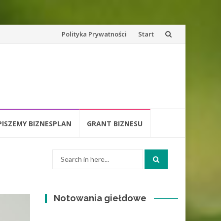
Skip
Polityka Prywatności
Start
to
content
PISZEMY BIZNESPLAN
GRANT BIZNESU
Search
for:
Notowania giełdowe