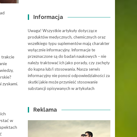
nad
Informacja
Uwaga! Wszystkie artykuły dotyczące
produktów medycznych, chemicznych oraz
j
wszelkiego typu suplementów mają charakter
wyłącznie informacyjny. Informacje te
przeznaczone są do badań naukowych – nie
 trakcie
należy traktować ich jako porady, czy zachęty
anie
do kupna lub/i stosowania. Nasza serwis
wiedzy,
informacyjny nie ponosi odpowiedzialności za
rskie?
skutki jakie może przynieść stosowanie
i zyskami.
substancji opisywanych w artykułach
Reklama
ich
ystać w
aspektach
ć