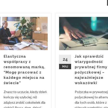
Elastyczna
Jak sprawdzić
24
współpracy z
wiarygodność
renomowaną marką.
MAJ
prywatnej firmy
“Mogę pracować z
pożyczkowej –
każdego miejsca na
najważniejsze
świecie”
wskazówki
Znasz to uczucie, kiedy dzień
Pożyczka w prywatnej 
kończy się szybciej, niż
pożyczkowej to alter
zdążysz zrobić cokolwiek dla
dla tych osób, które z
siebie? Praca, dom, dzieci,
różnych względów, ni