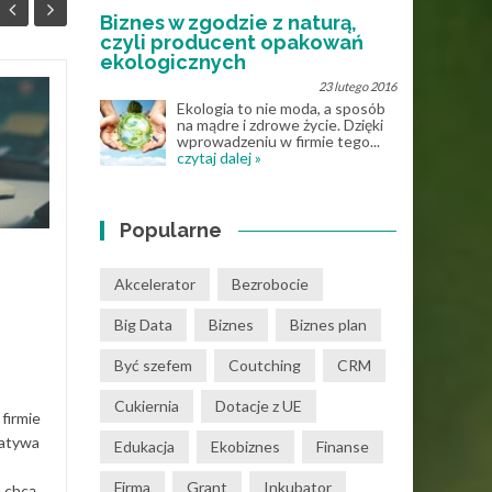
Biznes w zgodzie z naturą,
czyli producent opakowań
ekologicznych
23 lutego 2016
Program do obiegu
Ekologia to nie moda, a sposób
30
27
na mądre i zdrowe życie. Dzięki
dokumentów – jak to
wprowadzeniu w firmie tego...
KWI
działa w praktyce?
KWI
czytaj dalej »
Obieg dokumentacji w firmie
często opiera się na mailach,
Popularne
segregatorach i „ustnych
ustaleniach”. Dopóki zespół
Akcelerator
Bezrobocie
jest mały to...
Big Data
Biznes
Biznes plan
Działalność gospodarcza
Dział
Być szefem
Coutching
CRM
Read More
Cukiernia
Dotacje z UE
firmie
natywa
Edukacja
Ekobiznes
Finanse
Firma
Grant
Inkubator
e chcą