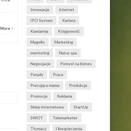
Innowacje
internet
IPO System
Kariera
 More
Kawiarnia
Księgowość
Magello
Marketing
mentoring
Natur spa
Negocjacje
Pomysł na biznes
Porady
Praca
Pracująca mama
Produkcja
Promocja
Reklama
Sklep internetowy
StartUp
SWOT
Telemarketer
Tłumacz
Ubezpieczenia