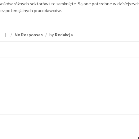
ików różnych sektorów i te zamknięte. Są one potrzebne w dzisiejszych
zez potencjalnych pracodawców.
/
No Responses
/
by
Redakcja