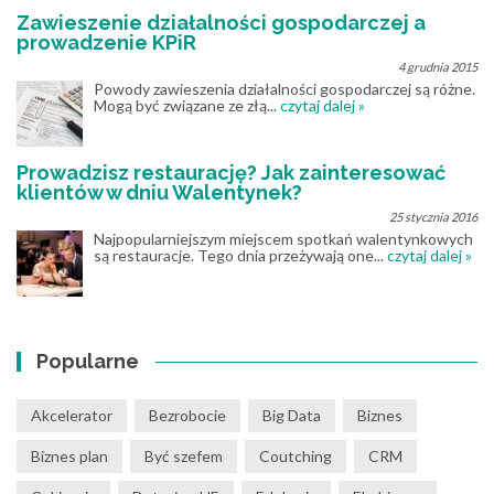
Zawieszenie działalności gospodarczej a
prowadzenie KPiR
4 grudnia 2015
Powody zawieszenia działalności gospodarczej są różne.
Mogą być związane ze złą...
czytaj dalej »
Prowadzisz restaurację? Jak zainteresować
klientów w dniu Walentynek?
25 stycznia 2016
Najpopularniejszym miejscem spotkań walentynkowych
są restauracje. Tego dnia przeżywają one...
czytaj dalej »
Popularne
Akcelerator
Bezrobocie
Big Data
Biznes
Biznes plan
Być szefem
Coutching
CRM