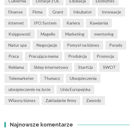
Cukiernia
Dotacje z UE
Edukacja
Ekobiznes
Finanse
Firma
Grant
Inkubator
Innowacje
internet
IPO System
Kariera
Kawiarnia
Księgowość
Magello
Marketing
mentoring
Natur spa
Negocjacje
Pomysł na biznes
Porady
Praca
Pracująca mama
Produkcja
Promocja
Reklama
Sklep internetowy
StartUp
SWOT
Telemarketer
Tłumacz
Ubezpieczenia
ubezpieczenie na życie
Unia Europejska
Własny biznes
Zakładanie firmy
Zawody
Najnowsze komentarze