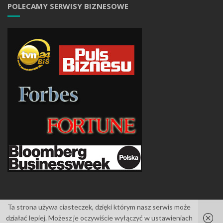
POLECAMY SERWISY BIZNESOWE
Ta strona używa ciasteczek, dzięki którym nasz serwis może
działać lepiej. Możesz je oczywiście wyłączyć w ustawieniach
Islemag
powered by
WordPress