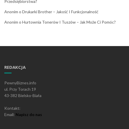
Przedsiębiorstwa?
Anonim
o
Drukarki Brother – Jakość I Funkcjonalność
Anonim
o
Hurtownia Tonerów I Tuszów – Jak Może Ci Pomóc?
REDAKCJA
PewnyBiznes.info
ul. Przy Torach 19
43-382 Bielsko-Biała
Kontakt:
Email:
Napisz do nas