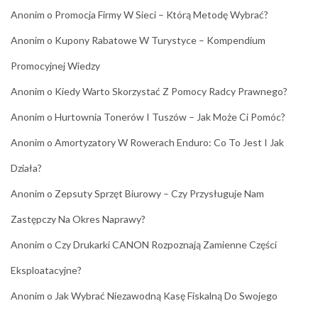
Anonim
o
Promocja Firmy W Sieci – Którą Metodę Wybrać?
Anonim
o
Kupony Rabatowe W Turystyce – Kompendium
Promocyjnej Wiedzy
Anonim
o
Kiedy Warto Skorzystać Z Pomocy Radcy Prawnego?
Anonim
o
Hurtownia Tonerów I Tuszów – Jak Może Ci Pomóc?
Anonim
o
Amortyzatory W Rowerach Enduro: Co To Jest I Jak
Działa?
Anonim
o
Zepsuty Sprzęt Biurowy – Czy Przysługuje Nam
Zastępczy Na Okres Naprawy?
Anonim
o
Czy Drukarki CANON Rozpoznają Zamienne Części
Eksploatacyjne?
Anonim
o
Jak Wybrać Niezawodną Kasę Fiskalną Do Swojego