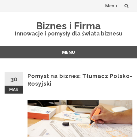
Menu
Skip
Biznes i Firma
to
Innowacje i pomysły dla świata biznesu
content
MENU
Skip
to
content
Pomysł na biznes: Tłumacz Polsko-
30
Rosyjski
MAR