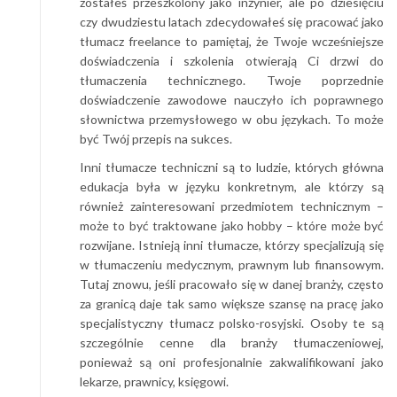
zostałeś przeszkolony jako inżynier, ale po dziesięciu
czy dwudziestu latach zdecydowałeś się pracować jako
tłumacz freelance to pamiętaj, że Twoje wcześniejsze
doświadczenia i szkolenia otwierają Ci drzwi do
tłumaczenia technicznego. Twoje poprzednie
doświadczenie zawodowe nauczyło ich poprawnego
słownictwa przemysłowego w obu językach. To może
być Twój przepis na sukces.
Inni tłumacze techniczni są to ludzie, których główna
edukacja była w języku konkretnym, ale którzy są
również zainteresowani przedmiotem technicznym –
może to być traktowane jako hobby – które może być
rozwijane. Istnieją inni tłumacze, którzy specjalizują się
w tłumaczeniu medycznym, prawnym lub finansowym.
Tutaj znowu, jeśli pracowało się w danej branży, często
za granicą daje tak samo większe szansę na pracę jako
specjalistyczny tłumacz polsko-rosyjski. Osoby te są
szczególnie cenne dla branży tłumaczeniowej,
ponieważ są oni profesjonalnie zakwalifikowani jako
lekarze, prawnicy, księgowi.