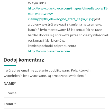
W tym linku
http://www.piaskowce.com/images/djmediatools/13-
mur-warstwowy-
ciemny/plytki_elewacyjne_stara_cegla_3.jpg
jest
zrobiony wystrój elewacji z kamienia naturalnego.
Kamień było montowany 13 lat temu i jak na razie
bardzo dobrze się sprawdza przez co cieszy właścicieli
restauracji jak i klientów.
kamień pochodzi od producenta
http://www.piaskowce.com
Dodaj komentarz
Twój adres email nie zostanie opublikowany.
Pola, których
wypełnienie jest wymagane, są oznaczone symbolem
*
NAME
*
EMAIL
*