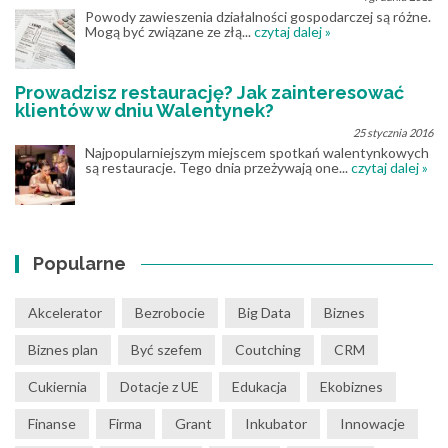
Powody zawieszenia działalności gospodarczej są różne.
Mogą być związane ze złą...
czytaj dalej »
Prowadzisz restaurację? Jak zainteresować
klientów w dniu Walentynek?
25 stycznia 2016
Najpopularniejszym miejscem spotkań walentynkowych
są restauracje. Tego dnia przeżywają one...
czytaj dalej »
Popularne
Akcelerator
Bezrobocie
Big Data
Biznes
Biznes plan
Być szefem
Coutching
CRM
Cukiernia
Dotacje z UE
Edukacja
Ekobiznes
Finanse
Firma
Grant
Inkubator
Innowacje