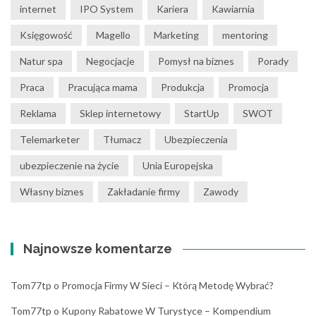
internet
IPO System
Kariera
Kawiarnia
Księgowość
Magello
Marketing
mentoring
Natur spa
Negocjacje
Pomysł na biznes
Porady
Praca
Pracująca mama
Produkcja
Promocja
Reklama
Sklep internetowy
StartUp
SWOT
Telemarketer
Tłumacz
Ubezpieczenia
ubezpieczenie na życie
Unia Europejska
Własny biznes
Zakładanie firmy
Zawody
Najnowsze komentarze
Tom77tp
o
Promocja Firmy W Sieci – Którą Metodę Wybrać?
Tom77tp
o
Kupony Rabatowe W Turystyce – Kompendium