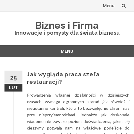
Menu
Skip
Biznes i Firma
to
Innowacje i pomysły dla świata biznesu
content
MENU
Skip
to
content
Jak wygląda praca szefa
25
restauracji?
LUT
Prowadzenia własnej działalności w dzisiejszych
czasach wymaga ogromnych starań jak również i
nieustanne kontroli, która to bezwzględnie chroni nas
prze nieprzyjemnościami. Jednakże jak doskonale
wiadomo nie zawsze poziom doświadczenia, jakim się
cieszymy pozwala nam na właściwe podejście do