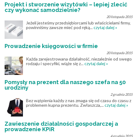
Projekt i stworzenie wizytówki – lepiej zlecić
czy wykonać samodzielnie?
20 listopada 2015
Jeżeli jesteśmy przedsiębiorcami lub właścicielami firmy,
powinniśmy zawsze mieć pod ręką...
czytaj dalej »
Prowadzenie księgowości w firmie
20 listopada 2015
Każda zarejestrowana działalność, niezależnie od swego
rodzaju i specyfiki, wiąże się z...
czytaj dalej »
Pomysły na prezent dla naszego szefa na 50
urodziny
2 grudnia 2015
Bez wątpienia każdy z nas zmaga się od czasu do czasu z
problemem kupna prezentu. Zwłaszcza,...
czytaj dalej »
Zawieszenie działalności gospodarczej a
prowadzenie KPiR
4 grudnia 2015