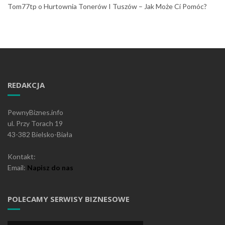
Tom77tp
o
Hurtownia Tonerów I Tuszów – Jak Może Ci Pomóc?
REDAKCJA
PewnyBiznes.info
ul. Przy Torach 19
43-382 Bielsko-Biała
Kontakt:
Email:
Napisz do nas
POLECAMY SERWISY BIZNESOWE