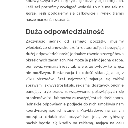
sprawy. Często w takiej sytuacji uczymy się na błędach.
Jeśli zaś potrafimy wyciągać wnioski to nie ma tak źle
gorzej, jeśli poddajemy się całkowicie i rynek tłamsi
nasze marzenia i starania.
Duża odpowiedzialność
Zaczynając jednak od samego początku musimy
wiedzieć, że stanowisko szefa restauracji jest pozycją o
dużej odpowiedzialności, jednakże równie szczegółowo
określonych zadaniach. Nie może je pełnić jedna osoba,
ponieważ wymagań jest tak wiele, że byłoby to wręcz
nie możliwym. Restauracja to całość składająca się z
kilku obszarów. Szef najczęściej zajmuje się takimi
sprawami jak wystrój lokalu, reklama, dostawcy, ogólnie
panujący tryb pracy, rozwiązywanie pojawiających się
problemów itd. Jak można zauważyć jest ich dość sporo,
jednakże odpowiednie podjecie do nich umożliwia nam
koordynację nad ich stanem. Przykładowo na samym
początku działalności oczywistym jest, że główny
nacisk będzie się kładło na reklamą, mająca na celu