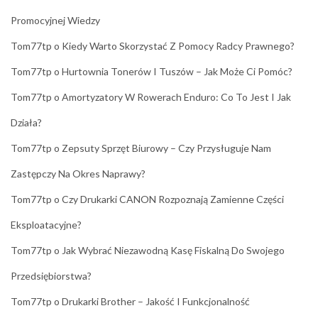
Promocyjnej Wiedzy
Tom77tp
o
Kiedy Warto Skorzystać Z Pomocy Radcy Prawnego?
Tom77tp
o
Hurtownia Tonerów I Tuszów – Jak Może Ci Pomóc?
Tom77tp
o
Amortyzatory W Rowerach Enduro: Co To Jest I Jak
Działa?
Tom77tp
o
Zepsuty Sprzęt Biurowy – Czy Przysługuje Nam
Zastępczy Na Okres Naprawy?
Tom77tp
o
Czy Drukarki CANON Rozpoznają Zamienne Części
Eksploatacyjne?
Tom77tp
o
Jak Wybrać Niezawodną Kasę Fiskalną Do Swojego
Przedsiębiorstwa?
Tom77tp
o
Drukarki Brother – Jakość I Funkcjonalność