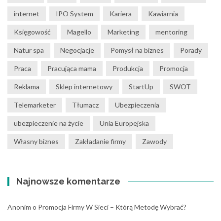
internet
IPO System
Kariera
Kawiarnia
Księgowość
Magello
Marketing
mentoring
Natur spa
Negocjacje
Pomysł na biznes
Porady
Praca
Pracująca mama
Produkcja
Promocja
Reklama
Sklep internetowy
StartUp
SWOT
Telemarketer
Tłumacz
Ubezpieczenia
ubezpieczenie na życie
Unia Europejska
Własny biznes
Zakładanie firmy
Zawody
Najnowsze komentarze
Anonim
o
Promocja Firmy W Sieci – Którą Metodę Wybrać?