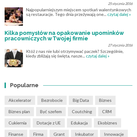
25 stycznia 2016
Najpopularniejszym miejscem spotkań walentynkowych
są restauracje. Tego dnia przeżywają one...
czytaj dalej »
Kilka pomysłów na opakowanie upominków
pracowniczych w Twojej firmie
27 stycznia 2016
Któż z nas nie lubi otrzymywać paczek? Szczególnie,
kiedy zbliżają się święta, nasze...
czytaj dalej »
Popularne
Akcelerator
Bezrobocie
Big Data
Biznes
Biznes plan
Być szefem
Coutching
CRM
Cukiernia
Dotacje z UE
Edukacja
Ekobiznes
Finanse
Firma
Grant
Inkubator
Innowacje