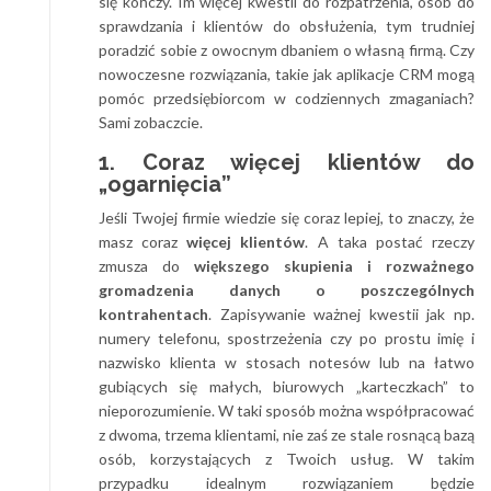
się kończy. Im więcej kwestii do rozpatrzenia, osób do
sprawdzania i klientów do obsłużenia, tym trudniej
poradzić sobie z owocnym dbaniem o własną firmą. Czy
nowoczesne rozwiązania, takie jak aplikacje CRM mogą
pomóc przedsiębiorcom w codziennych zmaganiach?
Sami zobaczcie.
1. Coraz więcej klientów do
„ogarnięcia”
Jeśli Twojej firmie wiedzie się coraz lepiej, to znaczy, że
masz coraz
więcej klientów
. A taka postać rzeczy
zmusza do
większego skupienia i rozważnego
gromadzenia danych o poszczególnych
kontrahentach
. Zapisywanie ważnej kwestii jak np.
numery telefonu, spostrzeżenia czy po prostu imię i
nazwisko klienta w stosach notesów lub na łatwo
gubiących się małych, biurowych „karteczkach” to
nieporozumienie. W taki sposób można współpracować
z dwoma, trzema klientami, nie zaś ze stale rosnącą bazą
osób, korzystających z Twoich usług. W takim
przypadku idealnym rozwiązaniem będzie