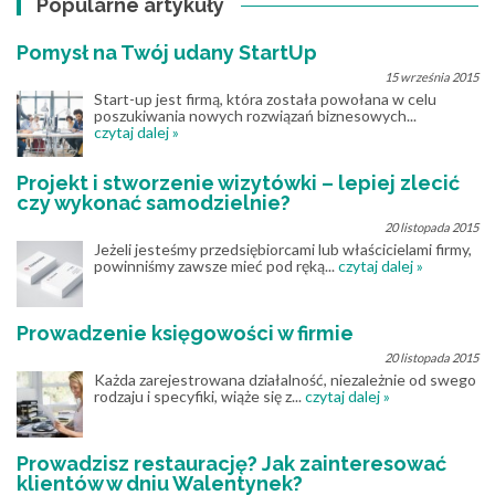
Popularne artykuły
Pomysł na Twój udany StartUp
15 września 2015
Start-up jest firmą, która została powołana w celu
poszukiwania nowych rozwiązań biznesowych...
czytaj dalej »
Projekt i stworzenie wizytówki – lepiej zlecić
czy wykonać samodzielnie?
20 listopada 2015
Jeżeli jesteśmy przedsiębiorcami lub właścicielami firmy,
powinniśmy zawsze mieć pod ręką...
czytaj dalej »
Prowadzenie księgowości w firmie
20 listopada 2015
Każda zarejestrowana działalność, niezależnie od swego
rodzaju i specyfiki, wiąże się z...
czytaj dalej »
Prowadzisz restaurację? Jak zainteresować
klientów w dniu Walentynek?