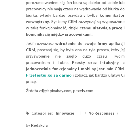
porozumiewaniem się, ich biura są daleko od siebie lub
pracownicy nie mają czasu na wędrowanie od biurka do
biurka, wtedy bardzo przydatny byłby
komunikator
wewnętrzny
. Systemy CRM zazwyczaj są wyposażone
w taką funkcjonalność, dzięki czemu
ułatwiają pracę i
komunikację między pracownikami.
Jeśli rozważasz
wdrożenie do swoje firmy aplikacji
CRM
, postaraj się, by była ona na tyle prosta, żeby jej
przyswojenie nie zajęło dużo czasu Twoim
pracownikom i Tobie.
Prosty oraz intuicyjny, a
jednocześnie funkcjonalny i mobilny jest miniCRM
.
Przetestuj go za darmo
i zobacz, jak bardzo ułatwi Ci
pracę.
Źródła zdjęć: pixabay.com, pexels.com
Categories:
Innowacje
/
No Responses
/
by
Redakcja