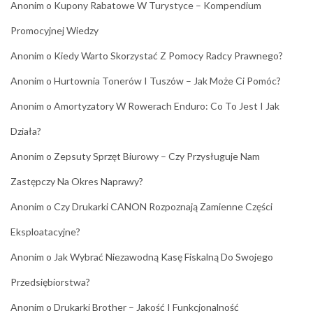
Anonim
o
Kupony Rabatowe W Turystyce – Kompendium
Promocyjnej Wiedzy
Anonim
o
Kiedy Warto Skorzystać Z Pomocy Radcy Prawnego?
Anonim
o
Hurtownia Tonerów I Tuszów – Jak Może Ci Pomóc?
Anonim
o
Amortyzatory W Rowerach Enduro: Co To Jest I Jak
Działa?
Anonim
o
Zepsuty Sprzęt Biurowy – Czy Przysługuje Nam
Zastępczy Na Okres Naprawy?
Anonim
o
Czy Drukarki CANON Rozpoznają Zamienne Części
Eksploatacyjne?
Anonim
o
Jak Wybrać Niezawodną Kasę Fiskalną Do Swojego
Przedsiębiorstwa?
Anonim
o
Drukarki Brother – Jakość I Funkcjonalność