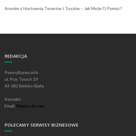
Anonim
o
Hurtownia Tonerów I Tuszów – Jak Może Ci Pomóc?
REDAKCJA
PewnyBiznes.info
ul. Przy Torach 19
43-382 Bielsko-Biała
Kontakt:
Email:
Napisz do nas
POLECAMY SERWISY BIZNESOWE