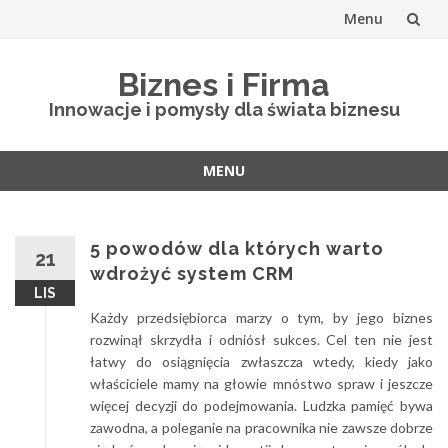
Menu
Skip
Biznes i Firma
to
Innowacje i pomysły dla świata biznesu
content
MENU
Skip
to
content
5 powodów dla których warto
21
wdrożyć system CRM
LIS
Każdy przedsiębiorca marzy o tym, by jego biznes
rozwinął skrzydła i odniósł sukces. Cel ten nie jest
łatwy do osiągnięcia zwłaszcza wtedy, kiedy jako
właściciele mamy na głowie mnóstwo spraw i jeszcze
więcej decyzji do podejmowania. Ludzka pamięć bywa
zawodna, a poleganie na pracownika nie zawsze dobrze