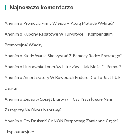
Najnowsze komentarze
Anonim
o
Promocja Firmy W Sieci – Którą Metodę Wybrać?
Anonim
o
Kupony Rabatowe W Turystyce – Kompendium
Promocyjnej Wiedzy
Anonim
o
Kiedy Warto Skorzystać Z Pomocy Radcy Prawnego?
Anonim
o
Hurtownia Tonerów I Tuszów – Jak Może Ci Pomóc?
Anonim
o
Amortyzatory W Rowerach Enduro: Co To Jest I Jak
Działa?
Anonim
o
Zepsuty Sprzęt Biurowy – Czy Przysługuje Nam
Zastępczy Na Okres Naprawy?
Anonim
o
Czy Drukarki CANON Rozpoznają Zamienne Części
Eksploatacyjne?