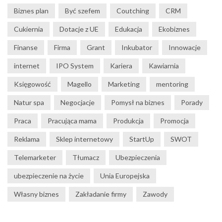
Biznes plan
Być szefem
Coutching
CRM
Cukiernia
Dotacje z UE
Edukacja
Ekobiznes
Finanse
Firma
Grant
Inkubator
Innowacje
internet
IPO System
Kariera
Kawiarnia
Księgowość
Magello
Marketing
mentoring
Natur spa
Negocjacje
Pomysł na biznes
Porady
Praca
Pracująca mama
Produkcja
Promocja
Reklama
Sklep internetowy
StartUp
SWOT
Telemarketer
Tłumacz
Ubezpieczenia
ubezpieczenie na życie
Unia Europejska
Własny biznes
Zakładanie firmy
Zawody