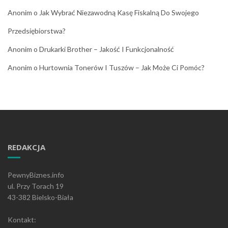
Anonim
o
Jak Wybrać Niezawodną Kasę Fiskalną Do Swojego
Przedsiębiorstwa?
Anonim
o
Drukarki Brother – Jakość I Funkcjonalność
Anonim
o
Hurtownia Tonerów I Tuszów – Jak Może Ci Pomóc?
REDAKCJA
PewnyBiznes.info
ul. Przy Torach 19
43-382 Bielsko-Biała
Kontakt: