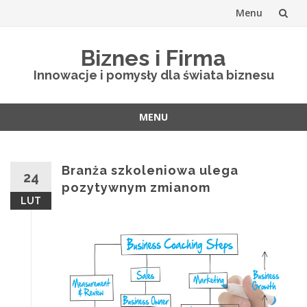
Menu
Skip
Biznes i Firma
to
Innowacje i pomysły dla świata biznesu
content
MENU
Skip
to
content
Branża szkoleniowa ulega
24
pozytywnym zmianom
LUT