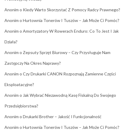
Anonim
o
Kiedy Warto Skorzystać Z Pomocy Radcy Prawnego?
Anonim
o
Hurtownia Tonerów I Tuszów – Jak Może Ci Pomóc?
Anonim
o
Amortyzatory W Rowerach Enduro: Co To Jest I Jak
Działa?
Anonim
o
Zepsuty Sprzęt Biurowy – Czy Przysługuje Nam
Zastępczy Na Okres Naprawy?
Anonim
o
Czy Drukarki CANON Rozpoznają Zamienne Części
Eksploatacyjne?
Anonim
o
Jak Wybrać Niezawodną Kasę Fiskalną Do Swojego
Przedsiębiorstwa?
Anonim
o
Drukarki Brother – Jakość I Funkcjonalność
Anonim
o
Hurtownia Tonerów I Tuszów – Jak Może Ci Pomóc?