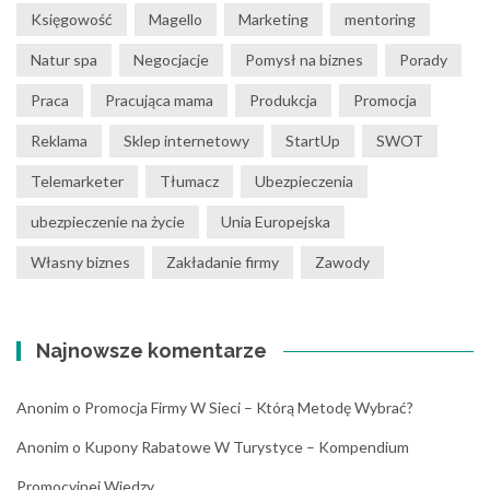
Księgowość
Magello
Marketing
mentoring
Natur spa
Negocjacje
Pomysł na biznes
Porady
Praca
Pracująca mama
Produkcja
Promocja
Reklama
Sklep internetowy
StartUp
SWOT
Telemarketer
Tłumacz
Ubezpieczenia
ubezpieczenie na życie
Unia Europejska
Własny biznes
Zakładanie firmy
Zawody
Najnowsze komentarze
Anonim
o
Promocja Firmy W Sieci – Którą Metodę Wybrać?
Anonim
o
Kupony Rabatowe W Turystyce – Kompendium
Promocyjnej Wiedzy