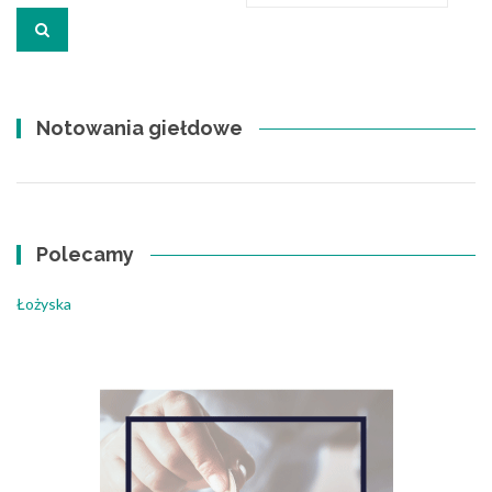
po
wpisach
Notowania giełdowe
Polecamy
Łożyska