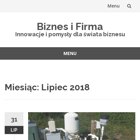
Menu
Skip
Biznes i Firma
to
Innowacje i pomysły dla świata biznesu
content
MENU
Skip
to
content
Miesiąc: Lipiec 2018
31
LIP