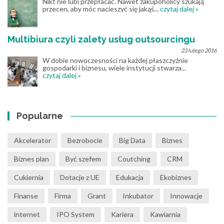
Nikt nie lubi przepłacać. Nawet zakupoholicy szukają
przecen, aby móc nacieszyć się jakąś...
czytaj dalej »
Multibiura czyli zalety usług outsourcingu
23 lutego 2016
W dobie nowoczesności na każdej płaszczyźnie
gospodarki i biznesu, wiele instytucji stwarza...
czytaj dalej »
Popularne
Akcelerator
Bezrobocie
Big Data
Biznes
Biznes plan
Być szefem
Coutching
CRM
Cukiernia
Dotacje z UE
Edukacja
Ekobiznes
Finanse
Firma
Grant
Inkubator
Innowacje
internet
IPO System
Kariera
Kawiarnia