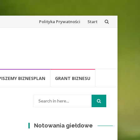
Skip
Polityka Prywatności
Start
to
content
PISZEMY BIZNESPLAN
GRANT BIZNESU
Search
for:
Notowania giełdowe