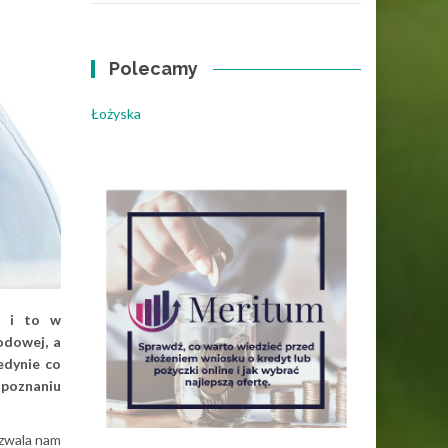
Polecamy
Łożyska
k i to w
odowej, a
edynie co
zpoznaniu
ozwala nam