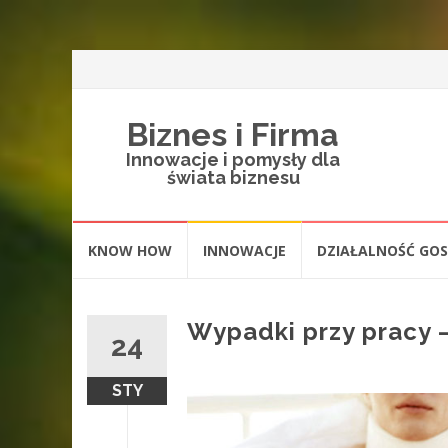
Biznes i Firma
Innowacje i pomysły dla
świata biznesu
Skip
KNOW HOW
INNOWACJE
DZIAŁALNOŚĆ GO
to
content
Wypadki przy pracy 
24
STY