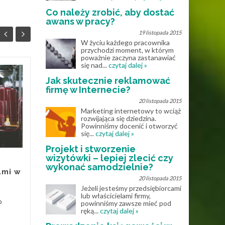
Co należy zrobić, aby dostać
awans w pracy?
19 listopada 2015
W życiu każdego pracownika
przychodzi moment, w którym
poważnie zaczyna zastanawiać
się nad...
czytaj dalej »
Rola doradców
Jak skutecznie reklamować
25
17
kredytowych w
firmę w Internecie?
LIP
procesie
STY
20 listopada 2015
uzyskiwania kredytu
Marketing internetowy to wciąż
rozwijająca się dziedzina.
mieszkaniowego
Powinniśmy docenić i otworzyć
się...
czytaj dalej »
Doradcy kredytowi, znani
Projekt i stworzenie
również jako brokerzy,
wizytówki – lepiej zlecić czy
odgrywają kluczową rolę w
wykonać samodzielnie?
ami w
procesie uzyskiwania kredytu
20 listopada 2015
hipotecznego. W...
Jeżeli jesteśmy przedsiębiorcami
Pieni
lub właścicielami firmy,
o
powinniśmy zawsze mieć pod
Pieniądze
Read More
ręką...
czytaj dalej »