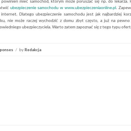
) powinien mieć samochód, którym może poruszać się np. do lekarza. 
łatwić
ubezpieczenie samochodu w www.ubezpieczeniaonline.pl
. Zapew
internet. Dlatego ubezpieczenie samochodu jest jak najbardziej kor
adku, nie może raczej wychodzić z domu zbyt często, a już na pewno
wiedniego ubezpieczyciela. Warto zatem zapoznać się z tego typu ofert
ponses
/
by
Redakcja