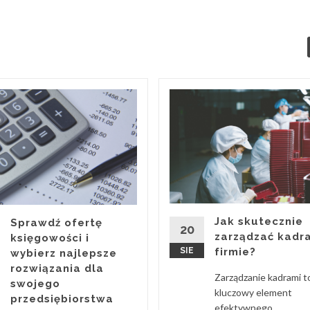
Jak skutecznie
Sprawdź ofertę
20
zarządzać kadr
księgowości i
SIE
firmie?
wybierz najlepsze
rozwiązania dla
Zarządzanie kadrami t
swojego
kluczowy element
przedsiębiorstwa
efektywnego