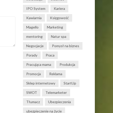
IPO System
Kariera
Kawiarnia
Księgowość
Magello
Marketing
mentoring
Natur spa
Negocjacje
Pomysł na biznes
Porady
Praca
Pracująca mama
Produkcja
Promocja
Reklama
Sklep internetowy
StartUp
SWOT
Telemarketer
Tłumacz
Ubezpieczenia
ubezpieczenie na życie