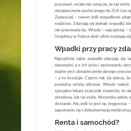
pracować, wcale nie oznacza, że tej renty
ubezpieczenia społecznego do ZUS i po np
Zazwyczaj – nawet jeśli wypadkowi uleg
rodziców. Zdarzają się jednak wypadki, k
nie pracowała itp. Wtedy – najczęściej – t
Urzędnicy w Polsce dość silnie trzymają s
Wpadki przy pracy zdar
Najczęściej takie wypadki zdarzają się
nieuważni, a o ich życiu i zachowaniu dec
ważne jest ubezpieczenie danego pracownik
– a to kosztuje. Często tak się zdarza,
poważną utratę zdrowia. Wtedy należy 
specjalny lekarz orzecznik stwierdzi, że 
określony, lub na stałe. Wszystko zależy o
dostanie. Ale, jeśli to jest np. kręgosłup
zapoznaniu się z dokumentacją medyczną 
Renta i samochód?