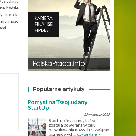
Posiadając
ne będzie
zystne dla
 nie może
ami.
Popularne artykuły
Pomysł na Twój udany
StartUp
15 września 2015
Start-up jest firmą, która
została powołana w celu
poszukiwania nowych rozwiązań
biznesowych...
czytaj dalej »