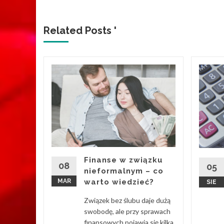
Related Posts '
czny
ranie
snym
ako klucz
ania
Żywiec to
Finanse w związku
we, które
08
05
nieformalnym – co
MAR
warto wiedzieć?
SIE
d More
Związek bez ślubu daje dużą
swobodę, ale przy sprawach
finansowych pojawia się kilka