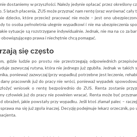
 nie dostaniemy w przyszłości. Należy jedynie opłacać przez określony cz
. 5 latach płacenia, ZUS może przyznać nam rentę (oraz wyrównać cały t
nie dziecko, które przecież pracować nie może – jest ono ubezpieczo
iedy to osoba pełnoletnia ulegnie wypadkowi i nie ma ubezpieczenia sp
akie sytuacje są rozstrzygane indywidualnie. Jednak, nie ma na co za bard
ię obowiązującego prawa i niechętnie chcą pomagać.
zają się często
 tam, gdzie ludzie po prostu nie przestrzegają odpowiednich przepis
yduje zazwyczaj rutyna, która nie jednego już zgubiła. Jednak w takich 
a, ponieważ zazwyczaj (przy wypadku) potrzebne jest leczenie, rehabili
 że dany pracownik już do pracy nie wróci, ponieważ wypadek spowodow
złożyć wniosek o rentę bezpośrednio do ZUS. Renta zostanie przyzna
dany człowiek już do pracy nie powinien wracać. Renta może być przyzna
d obrażeń, jakie powstały przy wypadku. Jeśli ktoś złamał palec – raczej
 – sprawa ma się już zgoła inaczej. Decyzję podejmuje lekarz orzecznik, po
pacjenta.