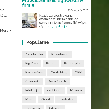
Prowadzenie księgowości w
firmie
j
nie
20 listopada 2015
Każda zarejestrowana
ików,
działalność, niezależnie od
swego rodzaju i specyfiki, wiąże
się z...
czytaj dalej »
 More
Popularne
Akcelerator
Bezrobocie
Big Data
Biznes
Biznes plan
Być szefem
Coutching
CRM
Cukiernia
Dotacje z UE
Edukacja
Ekobiznes
Finanse
Firma
Grant
Inkubator
Innowacje
internet