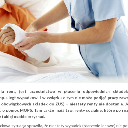
ia rent, jest uczestnictwo w płaceniu odpowiednich składe
 np. uległ wypadkowi i w związku z tym nie może podjąć pracy zaw
cił obowiązkowych składek do ZUS) – niestety renty nie dostanie. J
sić o pomoc MOPS. Tam także mają tzw. renty socjalne, które po ro
takiej osobie przyznać.
życiowa sytuacja sprawiła, że niestety wypadek (zdarzenie losowe) nie p