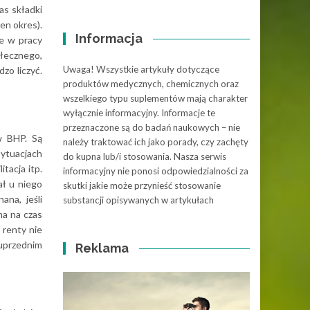
as składki
en okres).
Informacja
ne w pracy
ołecznego,
Uwaga! Wszystkie artykuły dotyczące
zo liczyć.
produktów medycznych, chemicznych oraz
wszelkiego typu suplementów mają charakter
wyłącznie informacyjny. Informacje te
przeznaczone są do badań naukowych – nie
ów BHP. Są
należy traktować ich jako porady, czy zachęty
sytuacjach
do kupna lub/i stosowania. Nasza serwis
tacja itp.
informacyjny nie ponosi odpowiedzialności za
ał u niego
skutki jakie może przynieść stosowanie
na, jeśli
substancji opisywanych w artykułach
na na czas
 renty nie
 uprzednim
Reklama