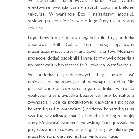
W pudełkach fasonowych, model Eco White,
efektownie wygląda czarny nadruk Logo na bielonej
tekturze. W wariancie Eco ( najtańszym modelu),
stylowo prezentuje się czarne logo firmy na tle szarej
tektury.
Logo firmy lub produktu elegancko ilustrują pudełka
fasonowe Full Color. Ten rodzaj opakowań
przeznaczony jest dla wymagających klientów. Można w
projekcie dodać ozdobniki i inne formy wykończenia (
np. matowa lub błyszcząca folia, kokarda, wstążka itp.).
W pudełkach produktowych Logo może być
umieszczone na zewnątrz lub wewnątrz pudełka. Nie
jest zalecane umieszczanie Loga i nadruku w środku
opakowania w przypadku bezpośredniego kontaktu z
żywnością. Pudełka produktowe: klasyczne ( pionowa
konstrukcja) i z wieczkiem ( pozioma konstrukcja) są
świetną wizualizacją marki produktu lub Logo twojej
firmy. Możliwość tworzenia na wykrojnikach pozwala na
projektowanie opakowań z logo firmy w ulubionym
przez klienta programie graficznym lub aplikacji.