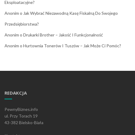
Eksploatacyjne?
Anonim
o
Jak Wybrać Niezawodną Kasę Fiskalną Do Swojego
Przedsiębiorstwa?
Anonim
o
Drukarki Brother – Jakość I Funkcjonalność
Anonim
o
Hurtownia Tonerów I Tuszów – Jak Może Ci Pomóc?
REDAKCJA
PewnyBiznes.info
ul. Przy Torach 19
43-382 Bielsko-Biała