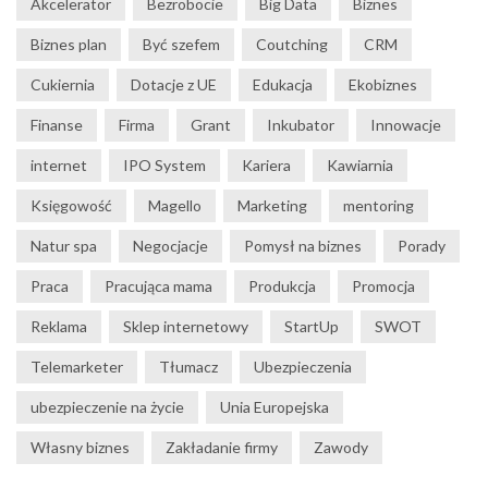
Akcelerator
Bezrobocie
Big Data
Biznes
Biznes plan
Być szefem
Coutching
CRM
Cukiernia
Dotacje z UE
Edukacja
Ekobiznes
Finanse
Firma
Grant
Inkubator
Innowacje
internet
IPO System
Kariera
Kawiarnia
Księgowość
Magello
Marketing
mentoring
Natur spa
Negocjacje
Pomysł na biznes
Porady
Praca
Pracująca mama
Produkcja
Promocja
Reklama
Sklep internetowy
StartUp
SWOT
Telemarketer
Tłumacz
Ubezpieczenia
ubezpieczenie na życie
Unia Europejska
Własny biznes
Zakładanie firmy
Zawody