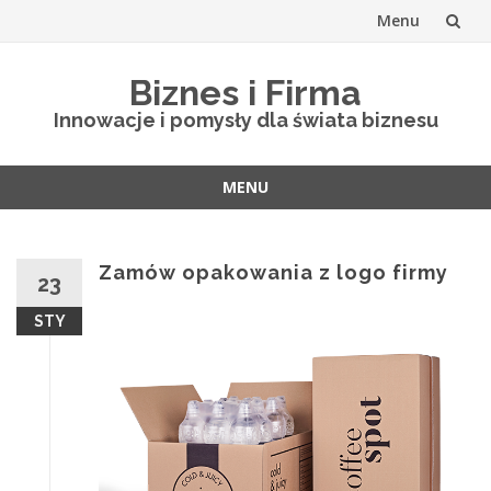
Menu
Skip
Biznes i Firma
to
Innowacje i pomysły dla świata biznesu
content
MENU
Skip
to
content
Zamów opakowania z logo firmy
23
STY