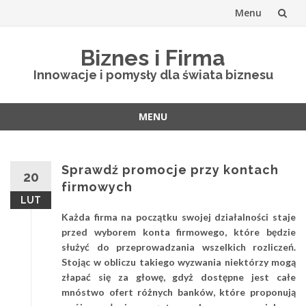
Menu
Skip
Biznes i Firma
to
Innowacje i pomysły dla świata biznesu
content
MENU
Skip
to
content
Sprawdź promocje przy kontach
20
firmowych
LUT
Każda firma na początku swojej działalności staje
przed wyborem konta firmowego, które będzie
służyć do przeprowadzania wszelkich rozliczeń.
Stojąc w obliczu takiego wyzwania niektórzy mogą
złapać się za głowę, gdyż dostępne jest całe
mnóstwo ofert różnych banków, które proponują