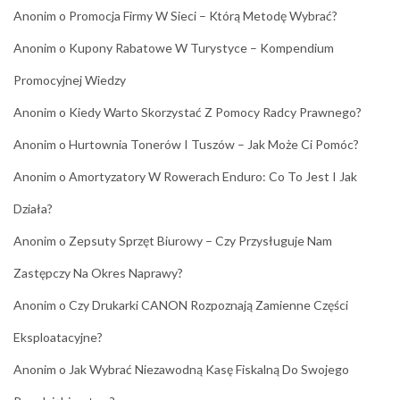
Anonim
o
Promocja Firmy W Sieci – Którą Metodę Wybrać?
Anonim
o
Kupony Rabatowe W Turystyce – Kompendium
Promocyjnej Wiedzy
Anonim
o
Kiedy Warto Skorzystać Z Pomocy Radcy Prawnego?
Anonim
o
Hurtownia Tonerów I Tuszów – Jak Może Ci Pomóc?
Anonim
o
Amortyzatory W Rowerach Enduro: Co To Jest I Jak
Działa?
Anonim
o
Zepsuty Sprzęt Biurowy – Czy Przysługuje Nam
Zastępczy Na Okres Naprawy?
Anonim
o
Czy Drukarki CANON Rozpoznają Zamienne Części
Eksploatacyjne?
Anonim
o
Jak Wybrać Niezawodną Kasę Fiskalną Do Swojego