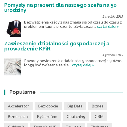
Pomysły na prezent dla naszego szefa na 50
urodziny
2 grudnia 2015
Bez wątpienia każdy z nas zmaga się od czasu do czasu z
problemem kupna prezentu. Zwłaszcza,...
czytaj dalej »
Zawieszenie działalności gospodarczej a
prowadzenie KPiR
4 grudnia 2015
Powody zawieszenia działalności gospodarczej są różne.
Mogą być związane ze złą...
czytaj dalej »
Popularne
Akcelerator
Bezrobocie
Big Data
Biznes
Biznes plan
Być szefem
Coutching
CRM
Cukiernia
Dotacje z UE
Edukacja
Ekobiznes