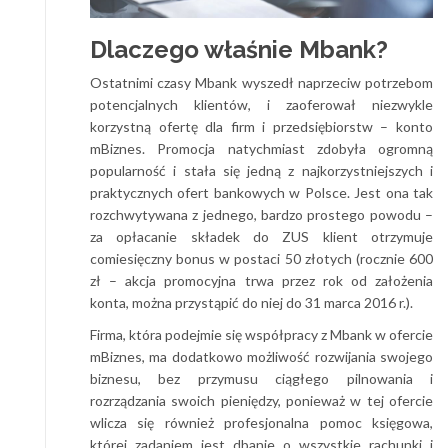
Dlaczego właśnie Mbank?
Ostatnimi czasy Mbank wyszedł naprzeciw potrzebom
potencjalnych klientów, i zaoferował niezwykle
korzystną ofertę dla firm i przedsiębiorstw – konto
mBiznes. Promocja natychmiast zdobyła ogromną
popularność i stała się jedną z najkorzystniejszych i
praktycznych ofert bankowych w Polsce. Jest ona tak
rozchwytywana z jednego, bardzo prostego powodu –
za opłacanie składek do ZUS klient otrzymuje
comiesięczny bonus w postaci 50 złotych (rocznie 600
zł – akcja promocyjna trwa przez rok od założenia
konta, można przystąpić do niej do 31 marca 2016 r.).
Firma, która podejmie się współpracy z Mbank w ofercie
mBiznes, ma dodatkowo możliwość rozwijania swojego
biznesu, bez przymusu ciągłego pilnowania i
rozrządzania swoich pieniędzy, ponieważ w tej ofercie
wlicza się również profesjonalna pomoc księgowa,
której zadaniem jest dbanie o wszystkie rachunki i