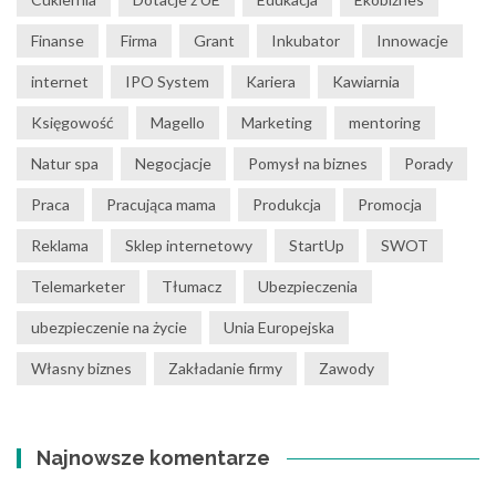
Finanse
Firma
Grant
Inkubator
Innowacje
internet
IPO System
Kariera
Kawiarnia
Księgowość
Magello
Marketing
mentoring
Natur spa
Negocjacje
Pomysł na biznes
Porady
Praca
Pracująca mama
Produkcja
Promocja
Reklama
Sklep internetowy
StartUp
SWOT
Telemarketer
Tłumacz
Ubezpieczenia
ubezpieczenie na życie
Unia Europejska
Własny biznes
Zakładanie firmy
Zawody
Najnowsze komentarze