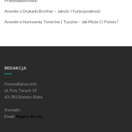
Przedsiębiorstwa?
Anonim
o
Drukarki Brother – Jakość I Funkcjonalność
Anonim
o
Hurtownia Tonerów I Tuszów – Jak Może Ci Pomóc?
REDAKCJA
PewnyBiznes.info
ul. Przy Torach 19
43-382 Bielsko-Biała
Kontakt:
Email:
Napisz do nas