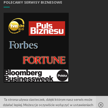
POLECAMY SERWISY BIZNESOWE
Ta strona używa ciasteczek, dzięki którym nasz serwis może
działać lepiej. Możesz je oczywiście wyłączyć w ustawieniach
Islemag
powered by
WordPress