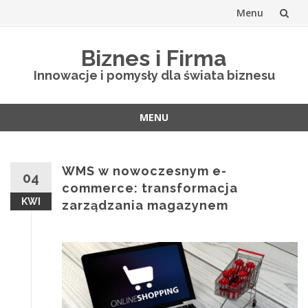
Menu
Skip
Biznes i Firma
to
Innowacje i pomysły dla świata biznesu
content
MENU
Skip
to
content
WMS w nowoczesnym e-
04
commerce: transformacja
KWI
zarządzania magazynem