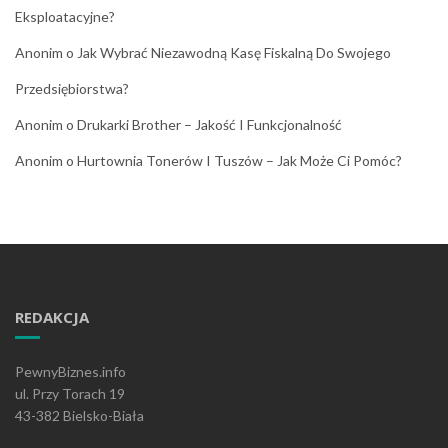
Eksploatacyjne?
Anonim
o
Jak Wybrać Niezawodną Kasę Fiskalną Do Swojego
Przedsiębiorstwa?
Anonim
o
Drukarki Brother – Jakość I Funkcjonalność
Anonim
o
Hurtownia Tonerów I Tuszów – Jak Może Ci Pomóc?
REDAKCJA
PewnyBiznes.info
ul. Przy Torach 19
43-382 Bielsko-Biała