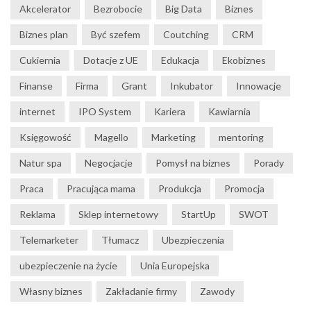
Akcelerator
Bezrobocie
Big Data
Biznes
Biznes plan
Być szefem
Coutching
CRM
Cukiernia
Dotacje z UE
Edukacja
Ekobiznes
Finanse
Firma
Grant
Inkubator
Innowacje
internet
IPO System
Kariera
Kawiarnia
Księgowość
Magello
Marketing
mentoring
Natur spa
Negocjacje
Pomysł na biznes
Porady
Praca
Pracująca mama
Produkcja
Promocja
Reklama
Sklep internetowy
StartUp
SWOT
Telemarketer
Tłumacz
Ubezpieczenia
ubezpieczenie na życie
Unia Europejska
Własny biznes
Zakładanie firmy
Zawody