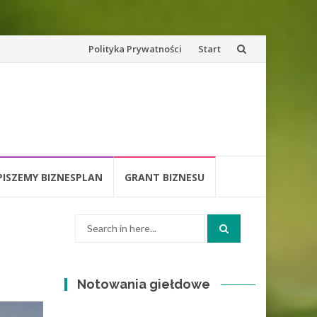
Skip
Polityka Prywatności
Start
to
content
PISZEMY BIZNESPLAN
GRANT BIZNESU
Search
for:
Notowania giełdowe