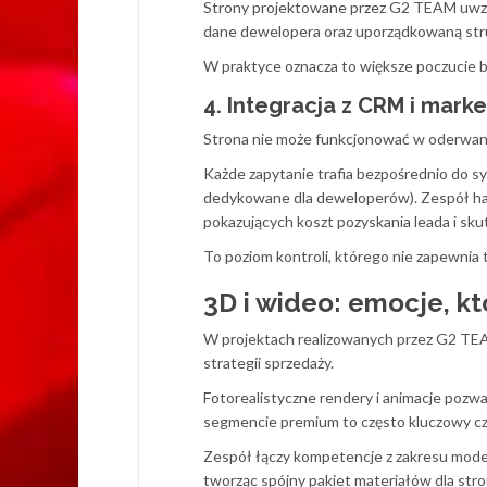
Strony projektowane przez G2 TEAM uwzglę
dane dewelopera oraz uporządkowaną stru
W praktyce oznacza to większe poczucie be
4. Integracja z CRM i mark
Strona nie może funkcjonować w oderwani
Każde zapytanie trafia bezpośrednio do s
dedykowane dla deweloperów). Zespół han
pokazujących koszt pozyskania leada i sk
To poziom kontroli, którego nie zapewnia 
3D i wideo: emocje, kt
W projektach realizowanych przez G2 TEAM
strategii sprzedaży.
Fotorealistyczne rendery i animacje pozw
segmencie premium to często kluczowy cz
Zespół łączy kompetencje z zakresu modelo
tworząc spójny pakiet materiałów dla stro