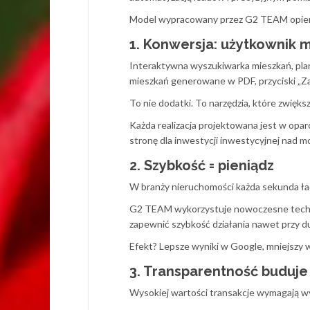
Model wypracowany przez G2 TEAM opiera 
1. Konwersja: użytkownik m
Interaktywna wyszukiwarka mieszkań, plan 
mieszkań generowane w PDF, przyciski „Za
To nie dodatki. To narzędzia, które zwięks
Każda realizacja projektowana jest w oparc
stronę dla inwestycji inwestycyjnej nad m
2. Szybkość = pieniądz
W branży nieruchomości każda sekunda ła
G2 TEAM wykorzystuje nowoczesne technol
zapewnić szybkość działania nawet przy duż
Efekt? Lepsze wyniki w Google, mniejszy 
3. Transparentność buduje
Wysokiej wartości transakcje wymagają w