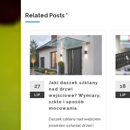
Related Posts '
a
y od
ie
ócić
luczowy
ia w
Jaki daszek szklany
zym, a
27
18
nad drzwi
e mieć
LIP
wejściowe? Wymiary,
LIP
szkło i sposób
mocowania
d More
Daszek szklany nad wejściem
powinien osłaniać drzwi i