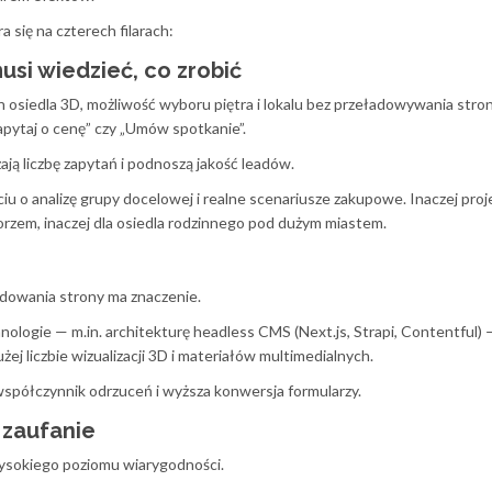
się na czterech filarach:
usi wiedzieć, co zrobić
osiedla 3D, możliwość wyboru piętra i lokalu bez przeładowywania stron
pytaj o cenę” czy „Umów spotkanie”.
zają liczbę zapytań i podnoszą jakość leadów.
iu o analizę grupy docelowej i realne scenariusze zakupowe. Inaczej proj
orzem, inaczej dla osiedla rodzinnego pod dużym miastem.
dowania strony ma znaczenie.
ogie — m.in. architekturę headless CMS (Next.js, Strapi, Contentful) 
ej liczbie wizualizacji 3D i materiałów multimedialnych.
współczynnik odrzuceń i wyższa konwersja formularzy.
 zaufanie
ysokiego poziomu wiarygodności.