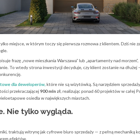
ylko miejsce, w którym toczy się pierwsza rozmowa z klientem. Dziś nie z
gle.
suje frazę „nowe mieszkania Warszawa” lub „apartamenty nad morzem”,
anie. To wtedy strona inwestycji decyduje, czy klient zostanie na dłużej 
onkurencję.
etowe dla deweloperów,
które nie są wizytówką. Są narzędziem sprzedaży
tości przekraczającej
900 mln zł
, realizując ponad 60 projektów w całej 
wieloetapowe osiedla w największych miastach.
e. Nie tylko wygląda.
niki, traktują witrynę jak cyfrowe biuro sprzedaży — z pełną mechaniką k
arem efektów.