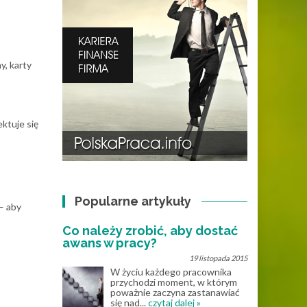
y, karty
ektuje się
Popularne artykuły
— aby
Co należy zrobić, aby dostać
awans w pracy?
19 listopada 2015
W życiu każdego pracownika
przychodzi moment, w którym
poważnie zaczyna zastanawiać
się nad...
czytaj dalej »