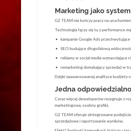
Marketing jako syste
G2 TEAM nie kończy pracy na uruchomieni
Technologia łączy się tu z performance m
kampanie Google Ads przechwytujące 
SEO budujące długofalową widoczność
reklamy w social media wzmacniające r
remarketing domykający sprzedaż w tr
Dzięki zaawansowanej analityce budżety r
Jedna odpowiedzialnoś
Coraz więcej deweloperów rezygnuje z r
marketingowa, osobny grafik).
G2 TEAM oferuje zintegrowane podejście: 
sprzedażowe i raportowanie wyników.
Efekt? Spójność komunikacji, krótszy czas 