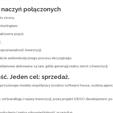
m naczyń połączonych
u strony.
arketingiem:
aktywny popyt,
,
ozpoznawalność inwestycji,
akcie wielomiesięcznego procesu decyzyjnego.
eklamowe alokowane są tam, gdzie generują realny zwrot z inwestycji.
ć. Jeden cel: sprzedaż.
ozproszonego modelu współpracy (osobny software house, osobna agenc
od brandingu i nazwy inwestycji, przez projekt UX/UI i development, p
wdrożenia i pełna odpowiedzialność za rezultat.