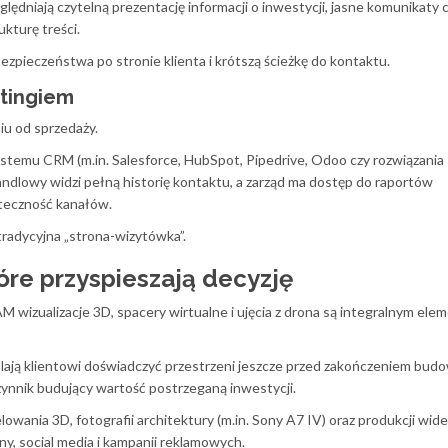
dniają czytelną prezentację informacji o inwestycji, jasne komunikaty
kturę treści.
zpieczeństwa po stronie klienta i krótszą ścieżkę do kontaktu.
etingiem
u od sprzedaży.
ystemu CRM (m.in. Salesforce, HubSpot, Pipedrive, Odoo czy rozwiązania
dlowy widzi pełną historię kontaktu, a zarząd ma dostęp do raportów
uteczność kanałów.
tradycyjna „strona-wizytówka”.
óre przyspieszają decyzję
 wizualizacje 3D, spacery wirtualne i ujęcia z drona są integralnym el
alają klientowi doświadczyć przestrzeni jeszcze przed zakończeniem bud
ynnik budujący wartość postrzeganą inwestycji.
wania 3D, fotografii architektury (m.in. Sony A7 IV) oraz produkcji wide
ny, social media i kampanii reklamowych.