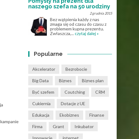
Pomysły na prezent dla
naszego szefa na 50 urodziny
2 grudnia 2015
Bez wątpienia każdy z nas
zmaga się od czasu do czasu z
problemem kupna prezentu.
Zwłaszcza,...
czytaj dalej »
Popularne
Akcelerator
Bezrobocie
Big Data
Biznes
Biznes plan
Być szefem
Coutching
CRM
Cukiernia
Dotacje z UE
ja
Edukacja
Ekobiznes
Finanse
o kampanie
Firma
Grant
Inkubator
Innowacje
internet