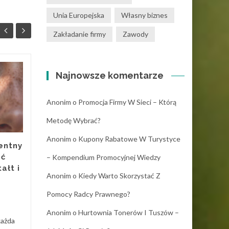
Unia Europejska
Własny biznes
Zakładanie firmy
Zawody
Najnowsze komentarze
Dofinansowanie
20
19
posiłków
LUT
pracowniczych a
LUT
Anonim
o
Promocja Firmy W Sieci – Którą
retencja kadry w
sektorze
Metodę Wybrać?
produkcyjnym
Anonim
o
Kupony Rabatowe W Turystyce
entny
W dzisiejszym dynamicznie
ać
– Kompendium Promocyjnej Wiedzy
zmieniającym się rynku pracy,
ałt i
szczególnie w sektorze
Anonim
o
Kiedy Warto Skorzystać Z
produkcyjnym, utrzymanie
Innow
Pomocy Radcy Prawnego?
wykwalifikowanej kadry
staje...
Anonim
o
Hurtownia Tonerów I Tuszów –
każda
Innowacje
Read More