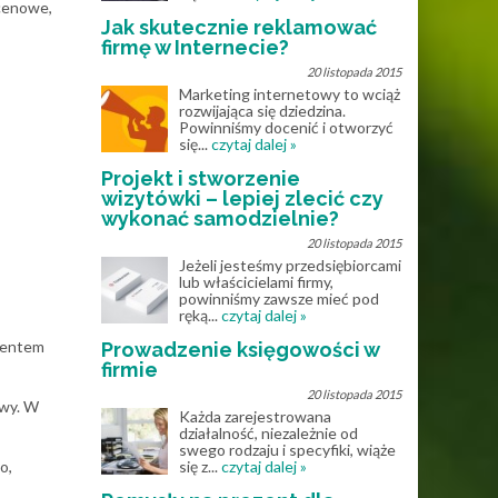
 cenowe,
Jak skutecznie reklamować
firmę w Internecie?
20 listopada 2015
Marketing internetowy to wciąż
rozwijająca się dziedzina.
Powinniśmy docenić i otworzyć
się...
czytaj dalej »
Projekt i stworzenie
wizytówki – lepiej zlecić czy
wykonać samodzielnie?
20 listopada 2015
Jeżeli jesteśmy przedsiębiorcami
lub właścicielami firmy,
powinniśmy zawsze mieć pod
ręką...
czytaj dalej »
ementem
Prowadzenie księgowości w
firmie
20 listopada 2015
owy. W
Każda zarejestrowana
działalność, niezależnie od
swego rodzaju i specyfiki, wiąże
o,
się z...
czytaj dalej »