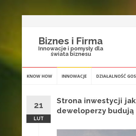
Biznes i Firma
Innowacje i pomysły dla
świata biznesu
Skip
KNOW HOW
INNOWACJE
DZIAŁALNOŚĆ GO
to
content
Strona inwestycji ja
21
deweloperzy budują 
LUT