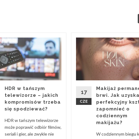
HDR w tańszym
Makijaż perman
17
telewizorze – jakich
brwi. Jak uzysk
kompromisów trzeba
CZE
perfekcyjny kszt
się spodziewać?
zapomnieć o
codziennym
HDR w tańszym telewizorze
makijażu?
może poprawić odbiór filmów,
seriali i gier, ale zwykle nie
W codziennym biegu 