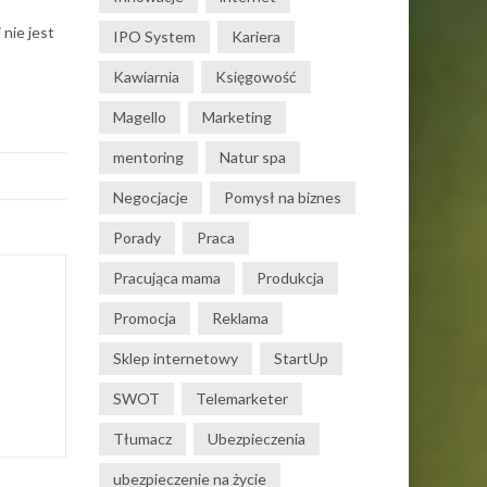
nie jest
IPO System
Kariera
Kawiarnia
Księgowość
Magello
Marketing
mentoring
Natur spa
Negocjacje
Pomysł na biznes
Porady
Praca
Pracująca mama
Produkcja
Promocja
Reklama
Sklep internetowy
StartUp
SWOT
Telemarketer
Tłumacz
Ubezpieczenia
ubezpieczenie na życie