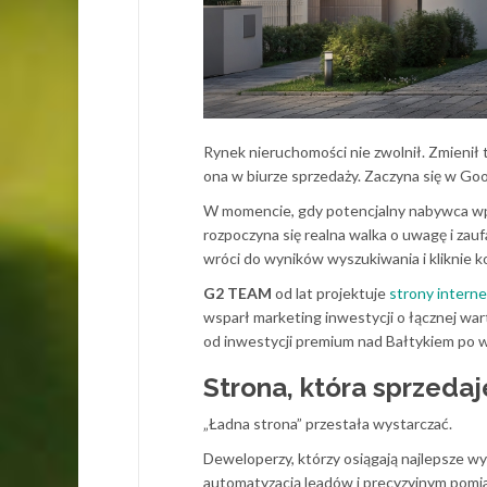
Rynek nieruchomości nie zwolnił. Zmienił t
ona w biurze sprzedaży. Zaczyna się w Goo
W momencie, gdy potencjalny nabywca wpi
rozpoczyna się realna walka o uwagę i zauf
wróci do wyników wyszukiwania i kliknie k
G2 TEAM
od lat projektuje
strony intern
wsparł marketing inwestycji o łącznej war
od inwestycji premium nad Bałtykiem po 
Strona, która sprzedaj
„Ładna strona” przestała wystarczać.
Deweloperzy, którzy osiągają najlepsze wy
automatyzacją leadów i precyzyjnym pomi