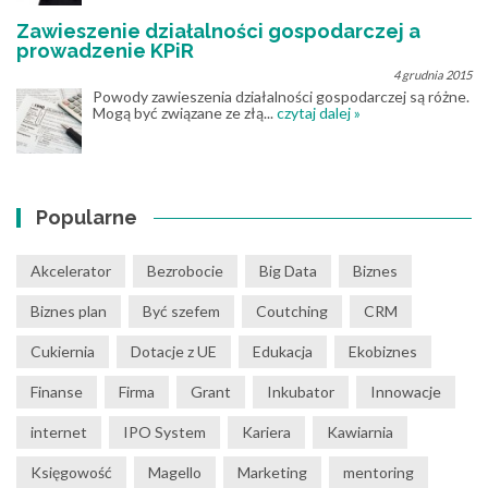
Zawieszenie działalności gospodarczej a
prowadzenie KPiR
4 grudnia 2015
Powody zawieszenia działalności gospodarczej są różne.
Mogą być związane ze złą...
czytaj dalej »
Popularne
Akcelerator
Bezrobocie
Big Data
Biznes
Biznes plan
Być szefem
Coutching
CRM
Cukiernia
Dotacje z UE
Edukacja
Ekobiznes
Finanse
Firma
Grant
Inkubator
Innowacje
internet
IPO System
Kariera
Kawiarnia
Księgowość
Magello
Marketing
mentoring