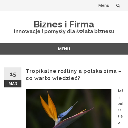
Menu
Skip
Biznes i Firma
to
Innowacje i pomysły dla świata biznesu
content
MENU
Skip
to
content
Tropikalne rośliny a polska zima –
15
co warto wiedzieć?
MAR
Jeś
li
boi
sz
się
o