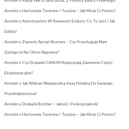
Anonim
o
Kiedy Warto Skorzystać Z Pomocy Radcy Prawnego?
Anonim
o
Hurtownia Tonerów I Tuszów – Jak Może Ci Pomóc?
Anonim
o
Amortyzatory W Rowerach Enduro: Co To Jest I Jak
Działa?
Anonim
o
Zepsuty Sprzęt Biurowy – Czy Przysługuje Nam
Zastępczy Na Okres Naprawy?
Anonim
o
Czy Drukarki CANON Rozpoznają Zamienne Części
Eksploatacyjne?
Anonim
o
Jak Wybrać Niezawodną Kasę Fiskalną Do Swojego
Przedsiębiorstwa?
Anonim
o
Drukarki Brother – Jakość I Funkcjonalność
Anonim
o
Hurtownia Tonerów I Tuszów – Jak Może Ci Pomóc?