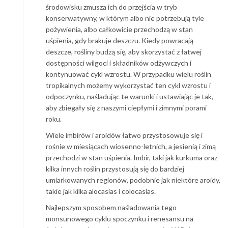
środowisku zmusza ich do przejścia w tryb
konserwatywny, w którym albo nie potrzebują tyle
pożywienia, albo całkowicie przechodzą w stan
uśpienia, gdy brakuje deszczu. Kiedy powracają
deszcze, rośliny budzą się, aby skorzystać z łatwej
dostępności wilgoci i składników odżywczych i
kontynuować cykl wzrostu. W przypadku wielu roślin
tropikalnych możemy wykorzystać ten cykl wzrostu i
odpoczynku, naśladując te warunki i ustawiając je tak,
aby zbiegały się z naszymi ciepłymi i zimnymi porami
roku.
Wiele imbirów i aroidów łatwo przystosowuje się i
rośnie w miesiącach wiosenno-letnich, a jesienią i zimą
przechodzi w stan uśpienia. Imbir, taki jak kurkuma oraz
kilka innych roślin przystosują się do bardziej
umiarkowanych regionów, podobnie jak niektóre aroidy,
takie jak kilka alocasias i colocasias.
Najlepszym sposobem naśladowania tego
monsunowego cyklu spoczynku i renesansu na