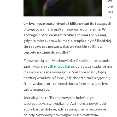
sw
oje
roś
lin
y – być może masz również kilka pytań dotyczących
przygotowania tropikalnego ogrodu na zimę. W
szczególności: co mam zrobić z moimi tropikami,
gdy nie mieszkam w klimacie tropikalnym? Bardziej
do rzeczy: czy muszę wziąć wszystkie rośliny z
ogrodu na zimę do środka?
Z pewnością należy odpowiedzieć sobie na te pytania,
zanim kupi się
rośliny tropikalne
, ponieważ każda roślina
ma swoje własne wymagania. Niektóre rośliny będą
bardziej wrażliwe niż inne, jeśli chodzi o zmieniające się
środowisko, które przynosi zima, a inne mogą nie być
tak wymagające.
Jednak wiele roślin kłączowych i bulwiastych
występujących w tropikalnej Azji monsunowej radzi
sobie bardzo dobrze, gdy są narażone na sezonowe
chłody. Sezonowy brak wilgoci w ich rodzimym