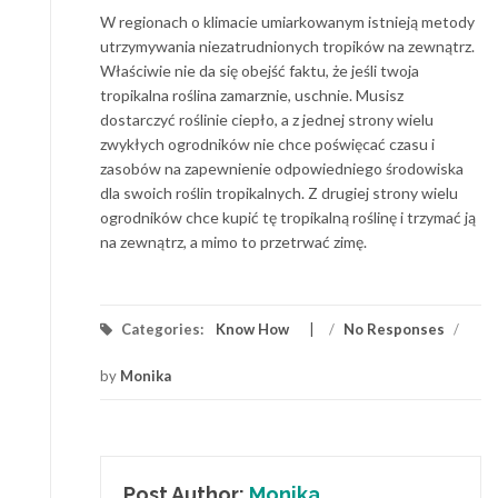
W regionach o klimacie umiarkowanym istnieją metody
utrzymywania niezatrudnionych tropików na zewnątrz.
Właściwie nie da się obejść faktu, że jeśli twoja
tropikalna roślina zamarznie, uschnie. Musisz
dostarczyć roślinie ciepło, a z jednej strony wielu
zwykłych ogrodników nie chce poświęcać czasu i
zasobów na zapewnienie odpowiedniego środowiska
dla swoich roślin tropikalnych. Z drugiej strony wielu
ogrodników chce kupić tę tropikalną roślinę i trzymać ją
na zewnątrz, a mimo to przetrwać zimę.
Categories:
Know How
/
No Responses
/
by
Monika
Post Author:
Monika