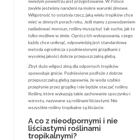
świeżym powietrzu jest przygotowanie. W Polsce
zwykle jesteśmy narażeni na mokre warunki zimowe.
Wilgotność to ostatnia rzecz, jaką wielu tropików chce
mieć w zimnych porach roku. Jeśli mamy z powodzeniem
naśladować monsun, rośliny muszą być tak suche, jak to
tylko możliwe w zimie. Oprócz ich wykopywania, czego
każdy chce uniknąć, odpowiedzią jest standardowa
metoda ogrodnicza z podniesionymi grządkami z
wysokiej jakości dobrze przepuszczalną glebą.
Zbyt dużo wilgoci zimą dla odpornych tropików
spowoduje gnicie. Podniesione podłoże z dobrze
przepuszczalną glebą zapewnia, że ​​woda szybko
przepłynie przez grządkę i nie będzie otaczać rośliny.
Rośliny, które wykazują takie zachowanie spoczynku i
wzrostu, nazywane są roślinami liściastymi. Nie
wszystkie rośliny tropikalne są liściaste.
A co z nieodpornymi i nie
liściastymi roślinami
tropikalnymi?