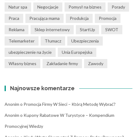
Natur spa
Negocjacje
Pomysł na biznes
Porady
Praca
Pracująca mama
Produkcja
Promocja
Reklama
Sklep internetowy
StartUp
SWOT
Telemarketer
Tłumacz
Ubezpieczenia
ubezpieczenie na życie
Unia Europejska
Własny biznes
Zakładanie firmy
Zawody
Najnowsze komentarze
Anonim
o
Promocja Firmy W Sieci – Którą Metodę Wybrać?
Anonim
o
Kupony Rabatowe W Turystyce – Kompendium
Promocyjnej Wiedzy