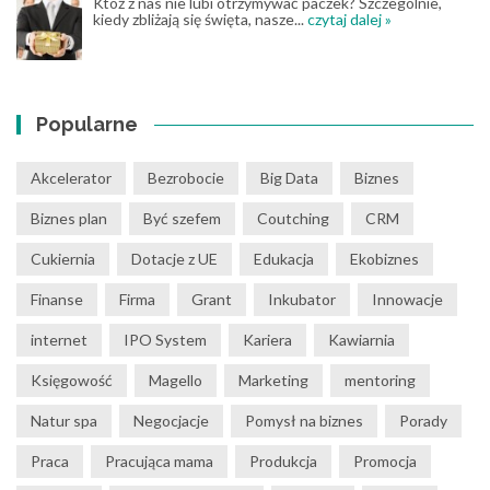
Któż z nas nie lubi otrzymywać paczek? Szczególnie,
kiedy zbliżają się święta, nasze...
czytaj dalej »
Popularne
Akcelerator
Bezrobocie
Big Data
Biznes
Biznes plan
Być szefem
Coutching
CRM
Cukiernia
Dotacje z UE
Edukacja
Ekobiznes
Finanse
Firma
Grant
Inkubator
Innowacje
internet
IPO System
Kariera
Kawiarnia
Księgowość
Magello
Marketing
mentoring
Natur spa
Negocjacje
Pomysł na biznes
Porady
Praca
Pracująca mama
Produkcja
Promocja