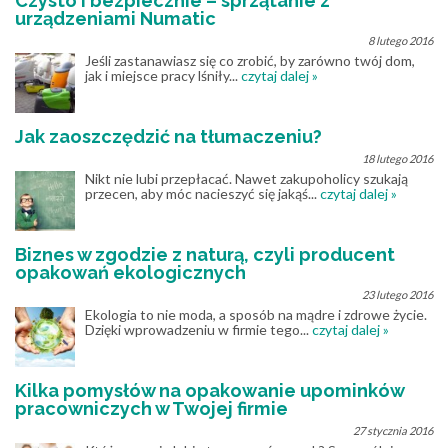
Czysto i bezpiecznie – sprzątanie z
urządzeniami Numatic
8 lutego 2016
Jeśli zastanawiasz się co zrobić, by zarówno twój dom,
jak i miejsce pracy lśniły...
czytaj dalej »
Jak zaoszczędzić na tłumaczeniu?
18 lutego 2016
Nikt nie lubi przepłacać. Nawet zakupoholicy szukają
przecen, aby móc nacieszyć się jakąś...
czytaj dalej »
Biznes w zgodzie z naturą, czyli producent
opakowań ekologicznych
23 lutego 2016
Ekologia to nie moda, a sposób na mądre i zdrowe życie.
Dzięki wprowadzeniu w firmie tego...
czytaj dalej »
Kilka pomysłów na opakowanie upominków
pracowniczych w Twojej firmie
27 stycznia 2016