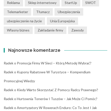
Reklama
Sklep internetowy
StartUp
SWOT
Telemarketer
Tłumacz
Ubezpieczenia
ubezpieczenie na życie
Unia Europejska
Własny biznes
Zakładanie firmy
Zawody
Najnowsze komentarze
Radek
o
Promocja Firmy W Sieci – Którą Metodę Wybrać?
Radek
o
Kupony Rabatowe W Turystyce – Kompendium
Promocyjnej Wiedzy
Radek
o
Kiedy Warto Skorzystać Z Pomocy Radcy Prawnego?
Radek
o
Hurtownia Tonerów I Tuszów – Jak Może Ci Pomóc?
Radek
o
Amortyzatory W Rowerach Enduro: Co To Jest I Jak