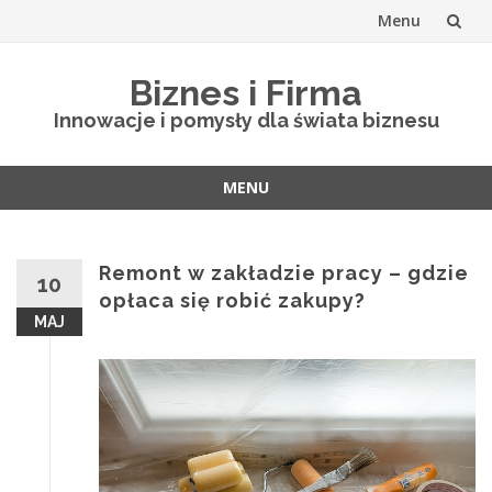
Menu
Skip
Biznes i Firma
to
Innowacje i pomysły dla świata biznesu
content
MENU
Skip
to
content
Remont w zakładzie pracy – gdzie
10
opłaca się robić zakupy?
MAJ