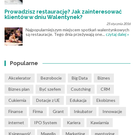
Prowadzisz restaurację? Jak zainteresować
klientów w dniu Walentynek?
25 stycznia 2016
Najpopularniejszym miejscem spotkań walentynkowych
są restauracje. Tego dnia przeżywają one...
czytaj dalej »
Popularne
Akcelerator
Bezrobocie
Big Data
Biznes
Biznes plan
Być szefem
Coutching
CRM
Cukiernia
Dotacje z UE
Edukacja
Ekobiznes
Finanse
Firma
Grant
Inkubator
Innowacje
internet
IPO System
Kariera
Kawiarnia
Księgowość
Magello
Marketing
mentoring