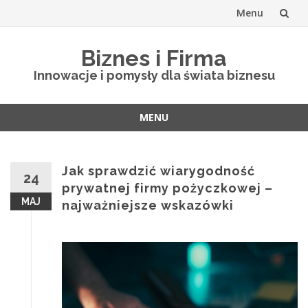
Menu
Skip
Biznes i Firma
to
Innowacje i pomysły dla świata biznesu
content
MENU
Skip
to
content
Jak sprawdzić wiarygodność
24
prywatnej firmy pożyczkowej –
MAJ
najważniejsze wskazówki