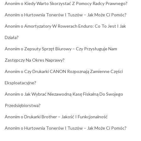
Anonim
o
Kiedy Warto Skorzystać Z Pomocy Radcy Prawnego?
Anonim
o
Hurtownia Tonerów I Tuszów – Jak Może Ci Pomóc?
Anonim
o
Amortyzatory W Rowerach Enduro: Co To Jest I Jak
Działa?
Anonim
o
Zepsuty Sprzęt Biurowy – Czy Przysługuje Nam
Zastępczy Na Okres Naprawy?
Anonim
o
Czy Drukarki CANON Rozpoznają Zamienne Części
Eksploatacyjne?
Anonim
o
Jak Wybrać Niezawodną Kasę Fiskalną Do Swojego
Przedsiębiorstwa?
Anonim
o
Drukarki Brother – Jakość I Funkcjonalność
Anonim
o
Hurtownia Tonerów I Tuszów – Jak Może Ci Pomóc?