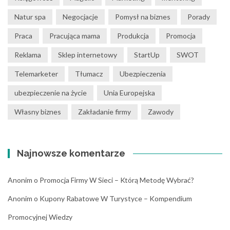
Natur spa
Negocjacje
Pomysł na biznes
Porady
Praca
Pracująca mama
Produkcja
Promocja
Reklama
Sklep internetowy
StartUp
SWOT
Telemarketer
Tłumacz
Ubezpieczenia
ubezpieczenie na życie
Unia Europejska
Własny biznes
Zakładanie firmy
Zawody
Najnowsze komentarze
Anonim
o
Promocja Firmy W Sieci – Którą Metodę Wybrać?
Anonim
o
Kupony Rabatowe W Turystyce – Kompendium
Promocyjnej Wiedzy