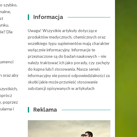
zo szybko,
nalne,
Informacja
st
ynku.
Uwaga! Wszystkie artykuły dotyczące
ie? Dla
produktów medycznych, chemicznych oraz
wszelkiego typu suplementów mają charakter
wyłącznie informacyjny. Informacje te
przeznaczone są do badań naukowych – nie
sumenci
należy traktować ich jako porady, czy zachęty
do kupna lub/i stosowania. Nasza serwis
h oraz aby
informacyjny nie ponosi odpowiedzialności za
skutki jakie może przynieść stosowanie
szystkich,
substancji opisywanych w artykułach
oprócz
w, poprzez
larna i
Reklama