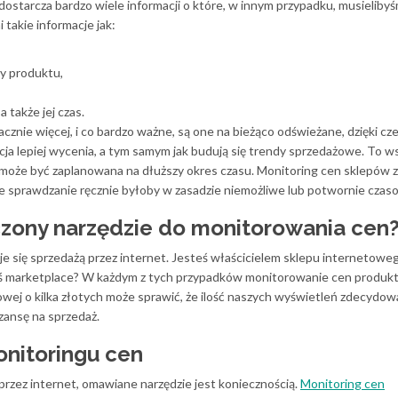
ostarcza bardzo wiele informacji o które, w innym przypadku, musieliby
 takie informacje jak:
y produktu,
 także jej czas.
cznie więcej, i co bardzo ważne, są one na bieżąco odświeżane, dzięki c
ncja lepiej wycenia, a tym samym jak budują się trendy sprzedażowe. To 
 może być zaplanowana na dłuższy okres czasu. Monitoring cen sklepów 
e sprawdzanie ręcznie byłoby w zasadzie niemożliwe lub potwornie czas
czony narzędzie do monitorowania cen
uje się sprzedażą przez internet. Jesteś właścicielem sklepu internetow
mś marketplace? W każdym z tych przypadków monitorowanie cen produk
ej o kilka złotych może sprawić, że ilość naszych wyświetleń zdecydowa
zansę na sprzedaż.
onitoringu cen
 przez internet, omawiane narzędzie jest koniecznością.
Monitoring cen