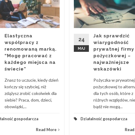
Elastyczna
Jak sprawdzić
24
współpracy z
wiarygodność
renomowaną marką.
MAJ
prywatnej firmy
“Mogę pracować z
pożyczkowej –
każdego miejsca na
najważniejsze
świecie”
wskazówki
Znasz to uczucie, kiedy dzień
Pożyczka w prywatnej 
kończy się szybciej, niż
pożyczkowej to alter
zdążysz zrobić cokolwiek dla
dla tych osób, które z
siebie? Praca, dom, dzieci,
różnych względów, ni
obowiązki,...
bądź nie mogą...
łalność gospodarcza
Działalność gospodarcza
Read More
Read