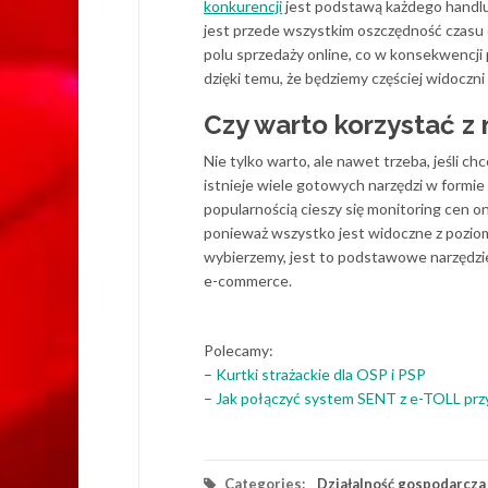
konkurencji
jest podstawą każdego handl
jest przede wszystkim oszczędność czasu 
polu sprzedaży online, co w konsekwencji 
dzięki temu, że będziemy częściej widoc
Czy warto korzystać z
Nie tylko warto, ale nawet trzeba, jeśli 
istnieje wiele gotowych narzędzi w form
popularnością cieszy się monitoring cen o
ponieważ wszystko jest widoczne z poziomu
wybierzemy, jest to podstawowe narzędzie 
e-commerce.
Polecamy:
–
Kurtki strażackie dla OSP i PSP
–
Jak połączyć system SENT z e-TOLL prz
Categories:
Działalność gospodarcza