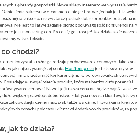
jających się branży gospodarki. Nowe sklepy internetowe wyrastają bard
s. Odniesienie sukcesu w e-commerce nie jest łatwe, jednak jest to wyko
 osiągnięcia sukcesu, nie wystarczą jednak dobre produkty, potrzebna je
enowa. Nie jest to łatwe zadanie biorąc pod uwagę ilość konkurencji na r
ce jest monitoring cen. Po co się go stosuje? Jak działa takie narzędz
dpowiemy w tym tekście.
o co chodzi?
z internet korzystał z różnego rodzaju porównywarek cenowych. Jako kon
ukt w jak najkorzystniejszej cenie.
Monitoring cen
jest stosowany w e-
 cenową firmy, prześcignąć konkurencję np. w porównywarkach cenowyc
 Posiadając w swojej ofercie produkt, który ma bardzo duży potencjał
porównywarce cenowej. Nawet jeśli nasza cena nie będzie najniższa ze w
my dużo większe prawdopodobieństwo zdobycia nowych klientów, którzy 
ze zakupy, dzięki czemu nasz zysk także wzrośnie. Przyciągania klientó
akcyjnych cenach i polecaniu klientowi dodatkowych produktów, to popu
, jak to działa?