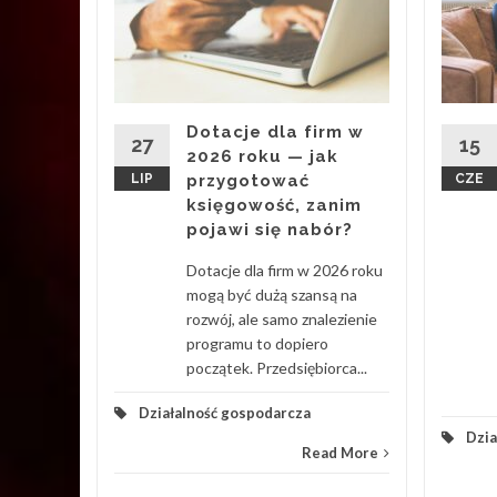
i to
esu
ury z
20 340
Dotacje dla firm w
: liceów
27
15
2026 roku — jak
LIP
przygotować
CZE
księgowość, zanim
pojawi się nabór?
Dotacje dla firm w 2026 roku
d More
mogą być dużą szansą na
rozwój, ale samo znalezienie
programu to dopiero
początek. Przedsiębiorca...
Działalność gospodarcza
Dzia
Read More