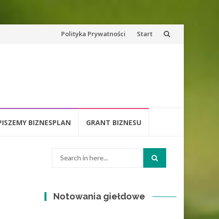
Skip
Polityka Prywatności
Start
to
content
PISZEMY BIZNESPLAN
GRANT BIZNESU
Search
o
for:
Notowania giełdowe