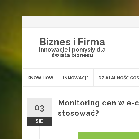
Biznes i Firma
Innowacje i pomysły dla
świata biznesu
Skip
KNOW HOW
INNOWACJE
DZIAŁALNOŚĆ GO
to
content
Monitoring cen w e-c
03
stosować?
SIE