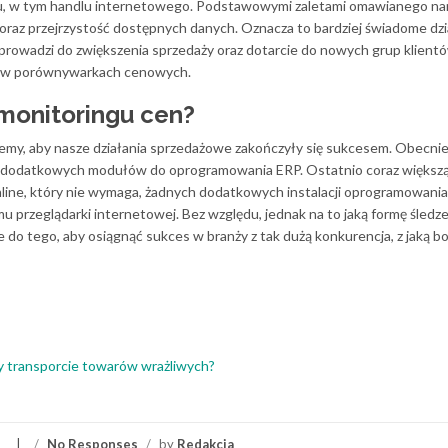
u, w tym handlu internetowego. Podstawowymi zaletami omawianego nar
oraz przejrzystość dostępnych danych. Oznacza to bardziej świadome dzi
prowadzi do zwiększenia sprzedaży oraz dotarcie do nowych grup klientó
zni w porównywarkach cenowych.
 monitoringu cen?
chcemy, aby nasze działania sprzedażowe zakończyły się sukcesem. Obecni
ie dodatkowych modułów do oprogramowania ERP. Ostatnio coraz większ
nline, który nie wymaga, żadnych dodatkowych instalacji oprogramowania
 przeglądarki internetowej. Bez względu, jednak na to jaką formę śledz
do tego, aby osiągnąć sukces w branży z tak dużą konkurencja, z jaką bo
y transporcie towarów wrażliwych?
/
No Responses
/
by
Redakcja