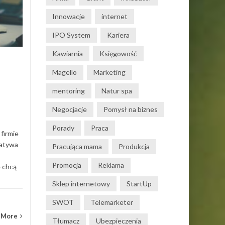
dokumentów – jak to
KWI
działa w praktyce?
KWI
Innowacje
internet
Obieg dokumentacji w firmie
IPO System
Kariera
często opiera się na mailach,
segregatorach i „ustnych
Kawiarnia
Księgowość
ustaleniach”. Dopóki zespół
Magello
Marketing
jest mały to...
mentoring
Natur spa
Działalność gospodarcza
Dział
Negocjacje
Pomysł na biznes
Read More
Porady
Praca
firmie
natywa
Pracująca mama
Produkcja
Promocja
Reklama
e chcą
Sklep internetowy
StartUp
SWOT
Telemarketer
 More
Tłumacz
Ubezpieczenia