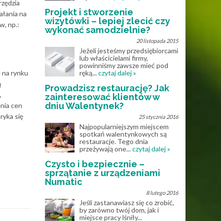
zędzia
Projekt i stworzenie
ałania na
wizytówki – lepiej zlecić czy
w, np.:
wykonać samodzielnie?
20 listopada 2015
Jeżeli jesteśmy przedsiębiorcami
lub właścicielami firmy,
powinniśmy zawsze mieć pod
e na rynku
ręką...
czytaj dalej »
ą
Prowadzisz restaurację? Jak
,
zainteresować klientów w
dniu Walentynek?
enia cen
ryka się
25 stycznia 2016
Najpopularniejszym miejscem
spotkań walentynkowych są
restauracje. Tego dnia
przeżywają one...
czytaj dalej »
Czysto i bezpiecznie –
sprzątanie z urządzeniami
Numatic
8 lutego 2016
Jeśli zastanawiasz się co zrobić,
by zarówno twój dom, jak i
miejsce pracy lśniły...