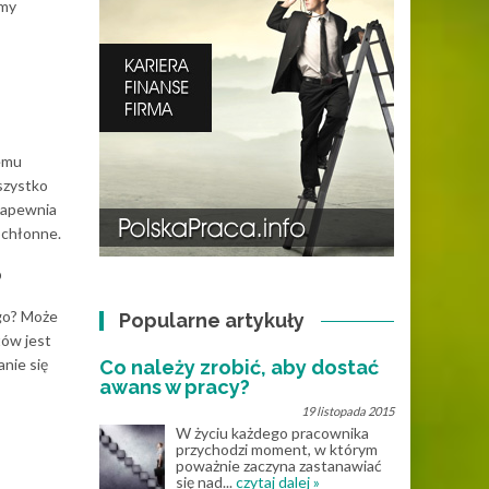
śmy
zemu
wszystko
zapewnia
ochłonne.
?
ego? Może
Popularne artykuły
tów jest
nie się
Co należy zrobić, aby dostać
awans w pracy?
19 listopada 2015
W życiu każdego pracownika
przychodzi moment, w którym
poważnie zaczyna zastanawiać
się nad...
czytaj dalej »