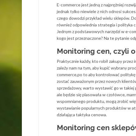
E-commerce jest jedną z najprężniej rozwi
jednak tylko niewiele z nich odnosi sukce
czego dowodzi przykład wielu sklepów. Do
również odpowiednia strategia i polityka c
Jednym z podstawowych narzędzi w e-commer
kogo jest przeznaczone? Na te pytanie o
Monitoring cen, czyli 
Praktycznie każdy, kto robił zakupy prze
zależy nam na tym, aby kupić wybrany prod
commerce,po to aby kontrolować politykę
zostać zauważonym przez nowych klientów.
sprzedażowy, warto wystawić go w takiej 
ale będzie się plasowała w czołówce, ma
wspomnianego produktu, mogą zrobić więks
wystawianie popularnych produktów w atr
działająca taktyka cenowa.
Monitoring cen sklepów