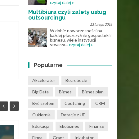
czytaj dalej »
Multibiura czyli zalety usług
outsourcingu
23 lutego 2016
W dobie nowoczesności na
każdej płaszczyźnie gospodarki i
biznesu, wiele instytucji
stwarza...
czytaj dalej »
Popularne
Akcelerator
Bezrobocie
Big Data
Biznes
Biznes plan
Być szefem
Coutching
CRM
Cukiernia
Dotacje z UE
Edukacja
Ekobiznes
Finanse
Program do obiegu
30
27
Firma
Grant
Inkubator