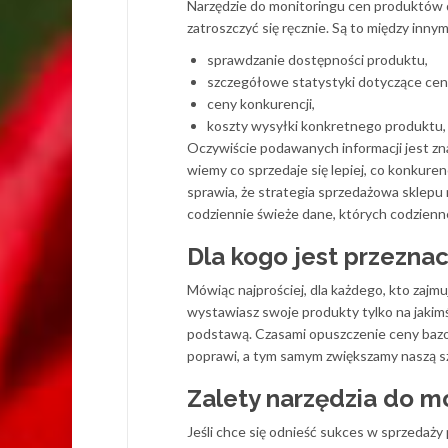
Narzędzie do monitoringu cen produktów d
zatroszczyć się ręcznie. Są to między innymi
sprawdzanie dostępności produktu,
szczegółowe statystyki dotyczące cen
ceny konkurencji,
koszty wysyłki konkretnego produktu, a
Oczywiście podawanych informacji jest zna
wiemy co sprzedaje się lepiej, co konkure
sprawia, że strategia sprzedażowa sklepu
codziennie świeże dane, których codzienn
Dla kogo jest przezna
Mówiąc najprościej, dla każdego, kto zajm
wystawiasz swoje produkty tylko na jaki
podstawą. Czasami opuszczenie ceny bazow
poprawi, a tym samym zwiększamy naszą s
Zalety narzędzia do m
Jeśli chce się odnieść sukces w sprzedaży