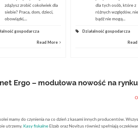
zdążysz zrobić cokolwiek dla
dla tych osób, które z
siebie? Praca, dom, dzieci,
różnych względów, ni
obowiązki,...
bądź nie mogą...
łalność gospodarcza
Działalność gospodarcza
Read More
Read
snet Ergo – modułowa nowość na rynku
O
 kolei mamy do czynienia na co dzień z kasami innych producentów. Wszy
obie utrzemy.
Kasy fiskalne
Elzab oraz Novitus również spełniają oczekiwa