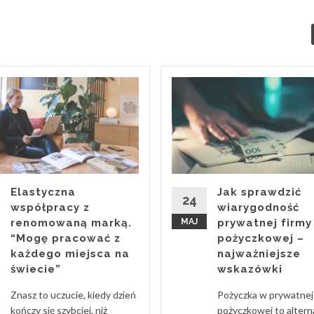
Elastyczna
Jak sprawdzić
24
współpracy z
wiarygodność
renomowaną marką.
MAJ
prywatnej firmy
“Mogę pracować z
pożyczkowej –
każdego miejsca na
najważniejsze
świecie”
wskazówki
Znasz to uczucie, kiedy dzień
Pożyczka w prywatnej 
kończy się szybciej, niż
pożyczkowej to alter