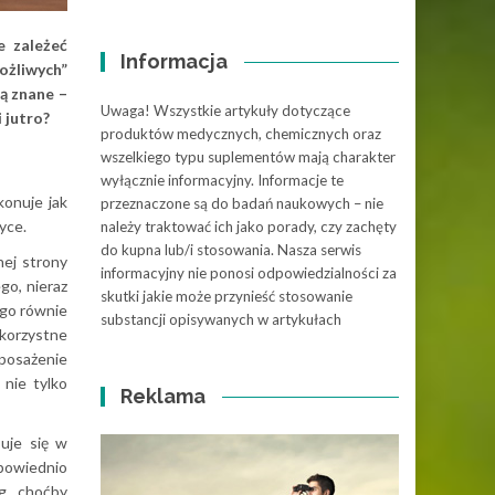
e zależeć
Informacja
ożliwych”
ą znane –
Uwaga! Wszystkie artykuły dotyczące
 jutro?
produktów medycznych, chemicznych oraz
wszelkiego typu suplementów mają charakter
wyłącznie informacyjny. Informacje te
konuje jak
przeznaczone są do badań naukowych – nie
yce.
należy traktować ich jako porady, czy zachęty
do kupna lub/i stosowania. Nasza serwis
ej strony
informacyjny nie ponosi odpowiedzialności za
go, nieraz
skutki jakie może przynieść stosowanie
rgo równie
substancji opisywanych w artykułach
 korzystne
posażenie
 nie tylko
Reklama
uje się w
dpowiednio
g, choćby