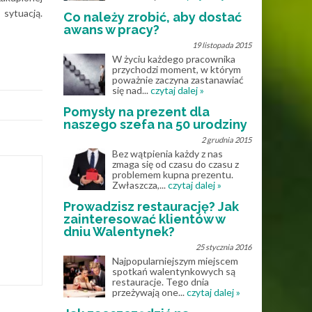
 sytuacją.
Co należy zrobić, aby dostać
awans w pracy?
19 listopada 2015
W życiu każdego pracownika
przychodzi moment, w którym
poważnie zaczyna zastanawiać
się nad...
czytaj dalej »
Pomysły na prezent dla
naszego szefa na 50 urodziny
2 grudnia 2015
Bez wątpienia każdy z nas
zmaga się od czasu do czasu z
problemem kupna prezentu.
Zwłaszcza,...
czytaj dalej »
Prowadzisz restaurację? Jak
zainteresować klientów w
dniu Walentynek?
25 stycznia 2016
Najpopularniejszym miejscem
spotkań walentynkowych są
restauracje. Tego dnia
przeżywają one...
czytaj dalej »