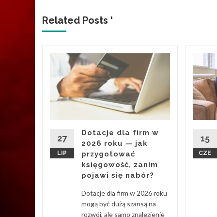
Related Posts '
i to
esu
ury z
20 340
Dotacje dla firm w
: liceów
27
15
2026 roku — jak
LIP
przygotować
CZE
księgowość, zanim
pojawi się nabór?
Dotacje dla firm w 2026 roku
d More
mogą być dużą szansą na
rozwój, ale samo znalezienie