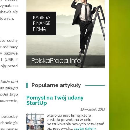
rzymała na
obawia się
odowych.
 oto cechy
mność bazy
cy bazowe
II (USB, 2
toją przed
 także pod
Popularne artykuły
as zakupu
model Ergo
Pomysł na Twój udany
 momencie,
StartUp
15 września 2015
Start-up jest firmą, która
a potrzeby
została powołana w celu
echnologia
poszukiwania nowych rozwiązań
biznesowych...
czytaj dalej »
zakupionej