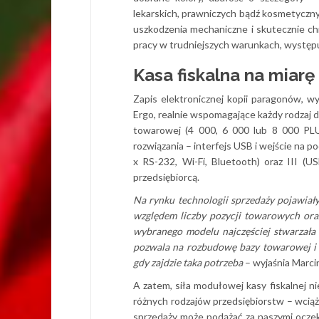
lekarskich, prawniczych bądź kosmetyczny
uszkodzenia mechaniczne i skutecznie ch
pracy w trudniejszych warunkach, wystę
Kasa fiskalna na miar
Zapis elektronicznej kopii paragonów, w
Ergo, realnie wspomagające każdy rodzaj d
towarowej (4 000, 6 000 lub 8 000 PL
rozwiązania – interfejs USB i wejście na p
x RS-232, Wi-Fi, Bluetooth) oraz III (U
przedsiębiorcą.
Na rynku technologii sprzedaży pojawiały 
względem liczby pozycji towarowych or
wybranego modelu najczęściej stwarzała
pozwala na rozbudowę bazy towarowej i 
gdy zajdzie taka potrzeba
– wyjaśnia Marci
A zatem, siła modułowej kasy fiskalnej ni
różnych rodzajów przedsiębiorstw – wciąż
sprzedaży może podążać za naszymi oczek