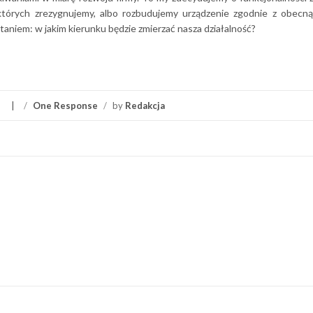
 których zrezygnujemy, albo rozbudujemy urządzenie zgodnie z obecną
ytaniem: w jakim kierunku będzie zmierzać nasza działalność?
/
One Response
/
by
Redakcja