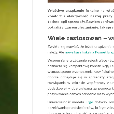
Właściwe urządzenie fiskalne na wła
komfort i efektywność naszej pracy.
technologii sprzedaży. Bowiem zarówno
potrafią z czasem ulec zmianie. Jak spra
Wiele zastosowań – w
Zwykło się mawiać, że jeżeli urządzenie
należy. Ale
nowa kasa fiskalna Posnet Erg
Wspomniane urządzenie rejestrujące łąc
odznacza się kompaktową konstrukcją i 
wymagającego przenoszenia kasy fiskalnej 
dobrze odnajduje się w sprzedaży stacj
rozwiązania w zakresie współpracy z u
dodatkowe) – obsługiwaną za pomocą kla
pozyskiwanie danych odnośnie masy wybran
Uniwersalność modelu
Ergo
dotyczy rów
oczekiwania przedsiębiorców, którym zale
dobrane kolory, dbałość o szczegóły –