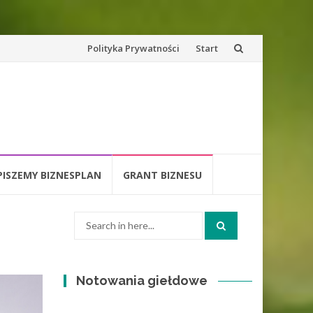
Skip
Polityka Prywatności
Start
to
content
PISZEMY BIZNESPLAN
GRANT BIZNESU
Search
for:
Notowania giełdowe