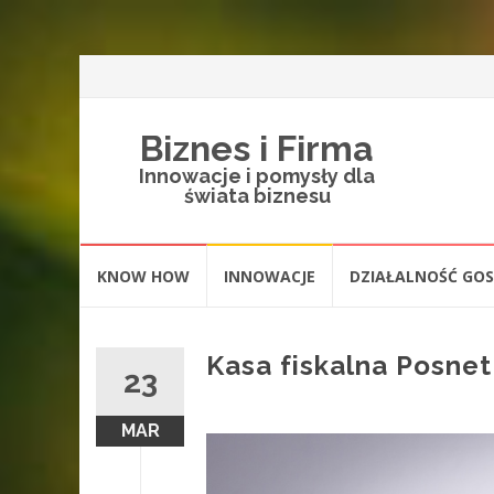
Biznes i Firma
Innowacje i pomysły dla
świata biznesu
Skip
KNOW HOW
INNOWACJE
DZIAŁALNOŚĆ GO
to
content
Kasa fiskalna Posne
23
MAR