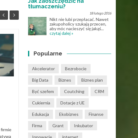
Jak zaoszczędzić na
tłumaczeniu?
18 lutego 2016
Nikt nie lubi przepłacać. Nawet
zakupoholicy szukają przecen,
aby móc nacieszyć się jakąś...
czytaj dalej »
Program do obiegu
30
27
dokumentów – jak to
Popularne
KWI
działa w praktyce?
KWI
Obieg dokumentacji w firmie
Akcelerator
Bezrobocie
często opiera się na mailach,
Big Data
Biznes
Biznes plan
segregatorach i „ustnych
ustaleniach”. Dopóki zespół
Być szefem
Coutching
CRM
jest mały to...
Cukiernia
Dotacje z UE
Działalność gospodarcza
Dział
Edukacja
Ekobiznes
Finanse
Read More
Firma
Grant
Inkubator
firmie
natywa
Innowacje
internet