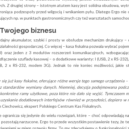
ch. Z drugiej strony – istotnym atutem kasy jest solidna obudowa, wyt
roniąca podzespoły przed wilgocią i wnikaniem pyłu. Dlatego Ergo nie 
pujących np. w punktach gastronomicznych czy też warsztatach samoch
ę Twojego biznesu
ydajny akumulator, szybki i prosty w obsłudze mechanizm drukujący –
ziałalności gospodarczej. Co więcej – kasa fiskalna pozwala wybrać poje
U) oraz jeden z 3 modułów rozszerzeń komunikacyjnych, wzbogacają
odłączenie szuflady kasowej – o dodatkowe warianty: I (USB, 2 x RS-232), 
SB, 2 x RS-232, modem 3G). Jednak to nie koniec możliwości, jakie s
się już kasy fiskalne, oferujące różne wersje tego samego urządzenia –
az standardów wymiany danych. Niemniej, decyzja podejmowana podcz
 konkretne ramy użytkowe, poza które nie dało się wyjść. Tymczasem 
uzyskanie dodatkowych interfejsów również w przyszłości, dopiero w
n Ciechowicz, ekspert Polskiego Centrum Kas Fiskalnych.
e ogranicza się jedynie do wielu rozwiązań, które – choć odpowiadają n
 pozostają narzucone. Ergo to przede wszystkim postawienie tezy, że t
iwaniami w miarę rozwoju firmy. To my zdecydujemy o funkcjonalności 