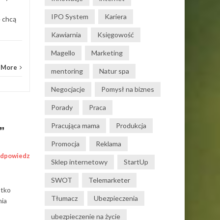
IPO System
Kariera
e chcą
Kawiarnia
Księgowość
Magello
Marketing
 More
mentoring
Natur spa
Negocjacje
Pomysł na biznes
Porady
Praca
Pracująca mama
Produkcja
”
Promocja
Reklama
dpowiedz
Sklep internetowy
StartUp
SWOT
Telemarketer
stko
Tłumacz
Ubezpieczenia
nia
ubezpieczenie na życie