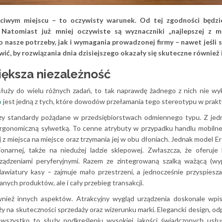
ściwym miejscu – to oczywisty warunek. Od tej zgodności będzi
 Natomiast już mniej oczywiste są wyznaczniki „najlepszej z m
 nasze potrzeby, jak i wymagania prowadzonej firmy – nawet jeśli s
wić, by rozwiązania dnia dzisiejszego okazały się skuteczne również i
iększa niezależność
 służy do wielu różnych zadań, to tak naprawdę żadnego z nich nie wy
o
jest jedną z tych, które dowodów przełamania tego stereotypu w prakt
zy standardy pożądane w przedsiębiorstwach odmiennego typu. Z jedn
ergonomiczną sylwetką. To cenne atrybuty w przypadku handlu mobilne
z miejsca na miejsce oraz trzymania jej w obu dłoniach. Jednak model E
onarnej, także na niedużej ladzie sklepowej. Zwłaszcza, że oferuje
rządzeniami peryferyjnymi. Razem ze zintegrowaną szalką ważącą (wy
wiatury kasy – zajmuje mało przestrzeni, a jednocześnie przyspiesza
ych produktów, ale i cały przebieg transakcji.
nież innych aspektów. Atrakcyjny wygląd urządzenia doskonale wpis
ży na skuteczności sprzedaży oraz wizerunku marki. Elegancki design, o
 wszystko to służy podkreśleniu wysokiej jakości świadczonych usłu