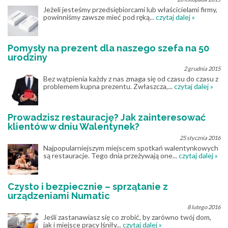
Jeżeli jesteśmy przedsiębiorcami lub właścicielami firmy,
powinniśmy zawsze mieć pod ręką...
czytaj dalej »
Pomysły na prezent dla naszego szefa na 50
urodziny
2 grudnia 2015
Bez wątpienia każdy z nas zmaga się od czasu do czasu z
problemem kupna prezentu. Zwłaszcza,...
czytaj dalej »
Prowadzisz restaurację? Jak zainteresować
klientów w dniu Walentynek?
25 stycznia 2016
Najpopularniejszym miejscem spotkań walentynkowych
są restauracje. Tego dnia przeżywają one...
czytaj dalej »
Czysto i bezpiecznie – sprzątanie z
urządzeniami Numatic
8 lutego 2016
Jeśli zastanawiasz się co zrobić, by zarówno twój dom,
jak i miejsce pracy lśniły...
czytaj dalej »