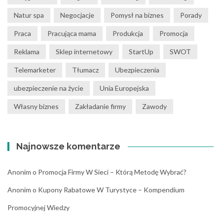
Natur spa
Negocjacje
Pomysł na biznes
Porady
Praca
Pracująca mama
Produkcja
Promocja
Reklama
Sklep internetowy
StartUp
SWOT
Telemarketer
Tłumacz
Ubezpieczenia
ubezpieczenie na życie
Unia Europejska
Własny biznes
Zakładanie firmy
Zawody
Najnowsze komentarze
Anonim
o
Promocja Firmy W Sieci – Którą Metodę Wybrać?
Anonim
o
Kupony Rabatowe W Turystyce – Kompendium
Promocyjnej Wiedzy