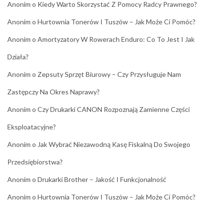
Anonim
o
Kiedy Warto Skorzystać Z Pomocy Radcy Prawnego?
Anonim
o
Hurtownia Tonerów I Tuszów – Jak Może Ci Pomóc?
Anonim
o
Amortyzatory W Rowerach Enduro: Co To Jest I Jak
Działa?
Anonim
o
Zepsuty Sprzęt Biurowy – Czy Przysługuje Nam
Zastępczy Na Okres Naprawy?
Anonim
o
Czy Drukarki CANON Rozpoznają Zamienne Części
Eksploatacyjne?
Anonim
o
Jak Wybrać Niezawodną Kasę Fiskalną Do Swojego
Przedsiębiorstwa?
Anonim
o
Drukarki Brother – Jakość I Funkcjonalność
Anonim
o
Hurtownia Tonerów I Tuszów – Jak Może Ci Pomóc?