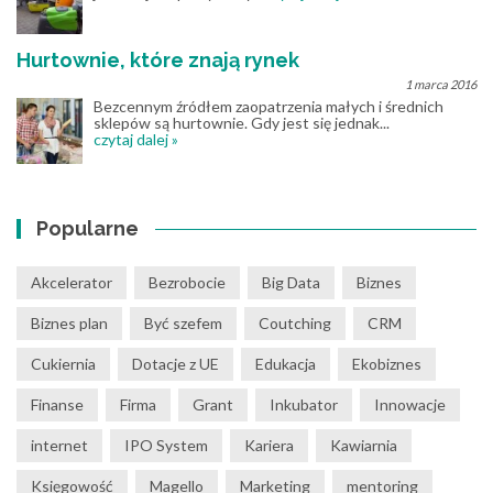
Hurtownie, które znają rynek
1 marca 2016
Bezcennym źródłem zaopatrzenia małych i średnich
sklepów są hurtownie. Gdy jest się jednak...
czytaj dalej »
Popularne
Akcelerator
Bezrobocie
Big Data
Biznes
Biznes plan
Być szefem
Coutching
CRM
Cukiernia
Dotacje z UE
Edukacja
Ekobiznes
Finanse
Firma
Grant
Inkubator
Innowacje
internet
IPO System
Kariera
Kawiarnia
Księgowość
Magello
Marketing
mentoring