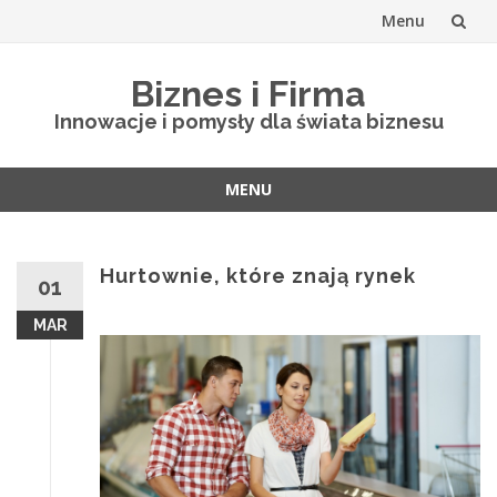
Menu
Skip
Biznes i Firma
to
Innowacje i pomysły dla świata biznesu
content
MENU
Skip
to
content
Hurtownie, które znają rynek
01
MAR