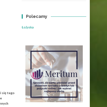
Polecamy
Łożyska
i się tego
ie
innych