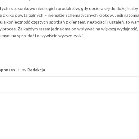
ostych i stosunkowo niedrogich produktów, gdy dociera się do dużej liczby
ę z kilku powtarzalnych – niemalże schematycznych kroków. Jeśli natomi
ują konieczność częstych spotkań z klientem, negocjacji i ustaleń, to war
jny proces. Za każdym razem jednak ma on wpływać na większą wydajność
samym na sprzedaż i oczywiście wyższe zyski.
sponses
/
by
Redakcja