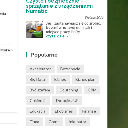
Czysto i bezpiecznie –
Know How
Read More
sprzątanie z urządzeniami
Numatic
enia
8 lutego 2016
Jeśli zastanawiasz się co zrobić,
by zarówno twój dom, jak i
Know
miejsce pracy lśniły...
czytaj dalej »
 More
Popularne
Akcelerator
Bezrobocie
Big Data
Biznes
Biznes plan
Być szefem
Coutching
CRM
Cukiernia
Dotacje z UE
Edukacja
Ekobiznes
Finanse
Firma
Grant
Inkubator