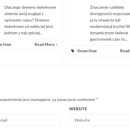
Dlaczego drewno świerkowe
Znaczenie szybkiej
zmienia swój wygląd z
dostępności wyposaż
upływem czasu? Drewno
przy otwarciu lub
świerkowe od wielu lat jest
modernizacji kuchni W
jednym z najczęściej...
dynamicznym świecie
gastronomii czas to...
w How
Read More
Know How
Read
 wypełnienie jest wymagane, są oznaczone symbolem
*
WEBSITE