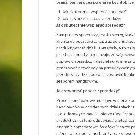
branż. Sam proces powinien być dobrze
Jak skutecznie wspierać sprzedaż?
Jak stworzyć proces sprzedaży?
Jak skutecznie wspierać sprzedaż?
Sam proces sprzedaży jest to szereg kro
klienta od początku zakupu aż do sfinali
produktywność działu sprzedaży, a to na re
prosta, to praktyka pokazuje, że większość 
poprawić sprzedaż, należy efektywnie zar
generować przychody na przewidywalnym 
przede wszystkim pozwala zostawić konkure
zespołem handlowym.
Jak stworzyć proces sprzedaży?
Proces sprzedażowy musi być w pierw spo
handlowców w codziennych działaniach i 
sprzedażowych zawsze bierze również pod 
produkt czy usługa odpowiadają. Stąd też 
działania sprzedażowe. W efekcie także p
mierze zależy od samej branży oraz sposobu