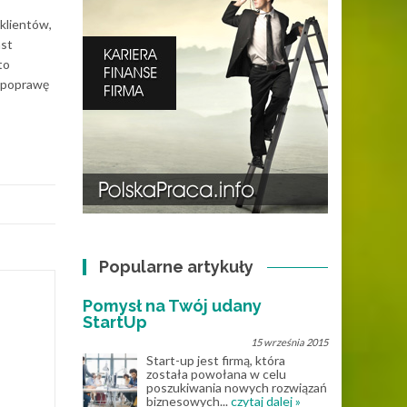
 klientów,
ast
to
, poprawę
Popularne artykuły
Pomysł na Twój udany
StartUp
15 września 2015
Start-up jest firmą, która
została powołana w celu
poszukiwania nowych rozwiązań
biznesowych...
czytaj dalej »