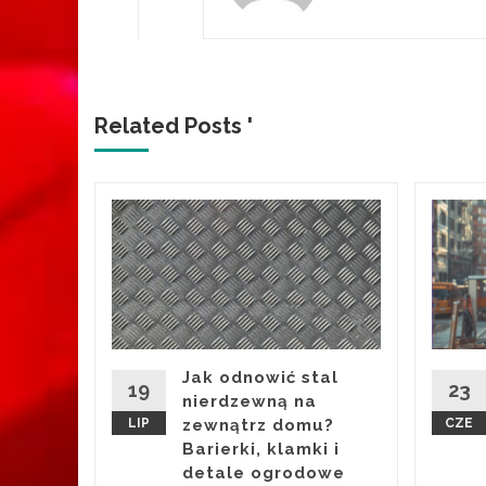
Related Posts '
y
okaz
ch
eeker
Jak odnowić stal
19
23
nierdzewną na
LIP
zewnątrz domu?
CZE
ere w
Barierki, klamki i
dzień
detale ogrodowe
trum