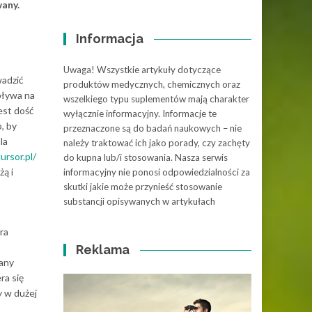
wany.
Informacja
Uwaga! Wszystkie artykuły dotyczące
wadzić
produktów medycznych, chemicznych oraz
pływa na
wszelkiego typu suplementów mają charakter
jest dość
wyłącznie informacyjny. Informacje te
, by
przeznaczone są do badań naukowych – nie
la
należy traktować ich jako porady, czy zachęty
ursor.pl/
do kupna lub/i stosowania. Nasza serwis
żą i
informacyjny nie ponosi odpowiedzialności za
skutki jakie może przynieść stosowanie
substancji opisywanych w artykułach
ra
Reklama
dany
ra się
y w dużej