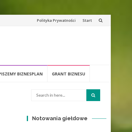
Skip
Polityka Prywatności
Start
to
content
PISZEMY BIZNESPLAN
GRANT BIZNESU
Search
for:
Notowania giełdowe