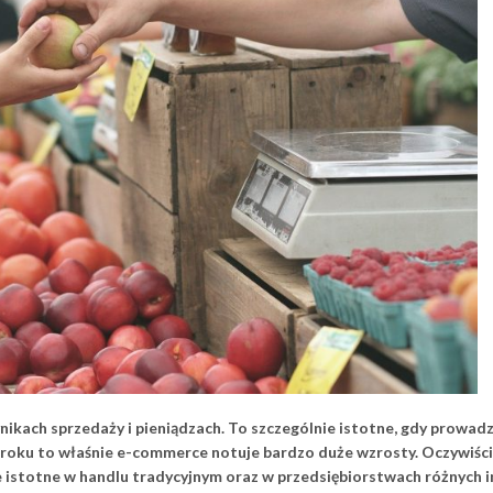
nikach sprzedaży i pieniądzach. To szczególnie istotne, gdy prowadz
m roku to właśnie e-commerce notuje bardzo duże wzrosty. Oczywiśc
e istotne w handlu tradycyjnym oraz w przedsiębiorstwach różnych 