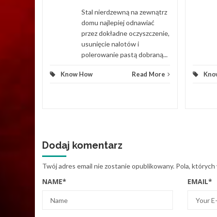
ych.
Stal nierdzewną na zewnątrz
ierowego
domu najlepiej odnawiać
przez dokładne oczyszczenie,
usunięcie nalotów i
d More
polerowanie pastą dobraną...
Know How
Read More
Kno
Dodaj komentarz
Twój adres email nie zostanie opublikowany.
Pola, których
NAME
*
EMAIL
*