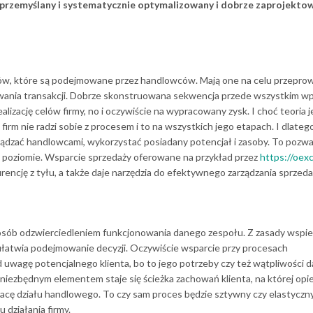
 przemyślany i systematycznie optymalizowany i dobrze zaprojekto
ków, które są podejmowane przez handlowców. Mają one na celu przepro
zowania transakcji. Dobrze skonstruowana sekwencja przede wszystkim w
alizację celów firmy, no i oczywiście na wypracowany zysk. I choć teoria 
firm nie radzi sobie z procesem i to na wszystkich jego etapach. I dlatego
ządzać handlowcami, wykorzystać posiadany potencjał i zasoby. To pozwa
poziomie. Wsparcie sprzedaży oferowane na przykład przez
https://oexc
ncję z tyłu, a także daje narzędzia do efektywnego zarządzania sprzeda
sób odzwierciedleniem funkcjonowania danego zespołu. Z zasady wspie
ułatwia podejmowanie decyzji. Oczywiście wsparcie przy procesach
uwagę potencjalnego klienta, bo to jego potrzeby czy też wątpliwości 
niezbędnym elementem staje się ścieżka zachowań klienta, na której opie
racę działu handlowego. To czy sam proces będzie sztywny czy elastyczn
 działania firmy.