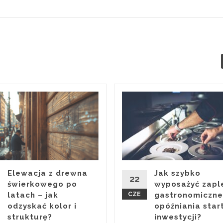
Elewacja z drewna
Jak szybko
22
świerkowego po
wyposażyć zapl
latach – jak
CZE
gastronomiczne
odzyskać kolor i
opóźniania star
strukturę?
inwestycji?