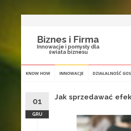
Biznes i Firma
Innowacje i pomysły dla
świata biznesu
Skip
KNOW HOW
INNOWACJE
DZIAŁALNOŚĆ GO
to
content
Jak sprzedawać efe
01
GRU