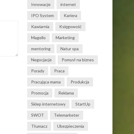
Innowacje
internet
IPO System
Kariera
Kawiarnia
Księgowość
Magello
Marketing
mentoring
Natur spa
Negocjacje
Pomysł na biznes
Porady
Praca
Pracująca mama
Produkcja
Promocja
Reklama
Sklep internetowy
StartUp
SWOT
Telemarketer
Tłumacz
Ubezpieczenia