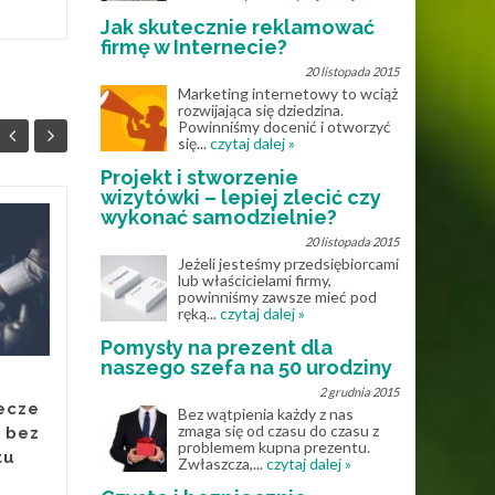
Jak skutecznie reklamować
firmę w Internecie?
20 listopada 2015
Marketing internetowy to wciąż
rozwijająca się dziedzina.
Powinniśmy docenić i otworzyć
się...
czytaj dalej »
Projekt i stworzenie
wizytówki – lepiej zlecić czy
wykonać samodzielnie?
Muzyka online – jak
25
28
20 listopada 2015
internet zmienił
Jeżeli jesteśmy przedsiębiorcami
lub właścicielami firmy,
MAJ
sposób korzystania z
KWI
powinniśmy zawsze mieć pod
nut?
ręką...
czytaj dalej »
Pomysły na prezent dla
Jeszcze kilkanaście lat temu
naszego szefa na 50 urodziny
osoby uczące się gry na
2 grudnia 2015
instrumentach były mocno
ecze
Bez wątpienia każdy z nas
ograniczone dostępnością
zmaga się od czasu do czasu z
 bez
materiałów muzycznych.
problemem kupna prezentu.
tu
Zwłaszcza,...
czytaj dalej »
Nuty...