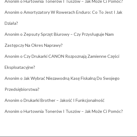
Anonim
o
Hurtownia Tonerów I Tuszów – Jak Może Ci Pomóc?
Anonim
o
Amortyzatory W Rowerach Enduro: Co To Jest I Jak
Działa?
Anonim
o
Zepsuty Sprzęt Biurowy – Czy Przysługuje Nam
Zastępczy Na Okres Naprawy?
Anonim
o
Czy Drukarki CANON Rozpoznają Zamienne Części
Eksploatacyjne?
Anonim
o
Jak Wybrać Niezawodną Kasę Fiskalną Do Swojego
Przedsiębiorstwa?
Anonim
o
Drukarki Brother – Jakość I Funkcjonalność
Anonim
o
Hurtownia Tonerów I Tuszów – Jak Może Ci Pomóc?