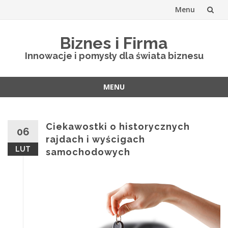
Menu
Skip
Biznes i Firma
to
Innowacje i pomysły dla świata biznesu
content
MENU
Skip
to
content
Ciekawostki o historycznych
06
rajdach i wyścigach
LUT
samochodowych