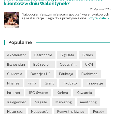
klientów w dniu Walentynek?
25 stycznia 2016
Najpopularniejszym miejscem spotkań walentynkowych
są restauracje. Tego dnia przeżywają one...
czytaj dalej »
Popularne
Akcelerator
Bezrobocie
Big Data
Biznes
Biznes plan
Być szefem
Coutching
CRM
Cukiernia
Dotacje z UE
Edukacja
Ekobiznes
Finanse
Firma
Grant
Inkubator
Innowacje
internet
IPO System
Kariera
Kawiarnia
Księgowość
Magello
Marketing
mentoring
Natur spa
Negocjacje
Pomysł na biznes
Porady