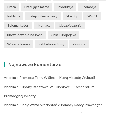
Praca
Pracująca mama
Produkcja
Promocja
Reklama
Sklep internetowy
StartUp
SWOT
Telemarketer
Tłumacz
Ubezpieczenia
ubezpieczenie na życie
Unia Europejska
Własny biznes
Zakładanie firmy
Zawody
Najnowsze komentarze
Anonim
o
Promocja Firmy W Sieci – Którą Metodę Wybrać?
Anonim
o
Kupony Rabatowe W Turystyce – Kompendium
Promocyjnej Wiedzy
Anonim
o
Kiedy Warto Skorzystać Z Pomocy Radcy Prawnego?