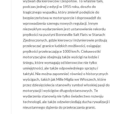
wyzwań dla kierowców i zespołów. To właśnie tam,
podczas jednej z edycji w 1955 roku, doszło do
tragicznego wypadku, który zmienił podejście do
bezpieczeństwa w motorsporcie i doprowadził do
wprowadzenia szeregu nowych regulacji. Innym
niezwykłym wydarzeniem jest ustanowienie rekordu
prędkości na pustyni Bonneville Salt Flats w Stanach
Zjednoczonych, gdzie kierowcy i inżynierowie próbują
przekraczać granice ludzkich możliwości, osiągając
prędkości przekraczające 1000 km/h. Ciekawostki
motoryzacyjne obejmują także wyścigi na lodzie i
śniegu, które wymagają od kierowców nie tylko
umiejętności, ale także odpowiedniego sprzętu i
taktyki. Nie można zapomnieć również o historycznych
wyścigach, takich jak Mille Miglia we Włoszech, które
przez dziesięciolecia stanowiły symbol włoskiej pasji do
motoryzacji i wyścigów długodystansowych. Te
wydarzenia stanowią nie tylko świadectwo rozwoju
technologii, ale także odzwierciedlają ducha rywalizacji i
nieustannego dążenia do przekraczania granic.