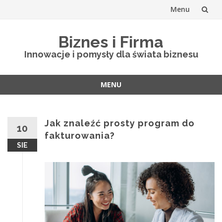
Menu
Skip
Biznes i Firma
to
Innowacje i pomysły dla świata biznesu
content
MENU
Skip
to
content
Jak znaleźć prosty program do
10
fakturowania?
SIE