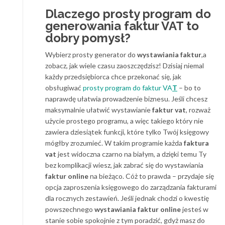
Dlaczego prosty program do
generowania faktur VAT to
dobry pomysł?
Wybierz prosty generator do
wystawiania faktur
,a
zobacz, jak wiele czasu zaoszczędzisz! Dzisiaj niemal
każdy przedsiębiorca chce przekonać się, jak
obsługiwać
prosty program do faktur VA
T
– bo to
naprawdę ułatwia prowadzenie biznesu. Jeśli chcesz
maksymalnie ułatwić wystawianie
faktur vat
, rozważ
użycie prostego programu, a więc takiego który nie
zawiera dziesiątek funkcji, które tylko Twój księgowy
mógłby zrozumieć. W takim programie każda
faktura
vat
jest widoczna czarno na białym, a dzięki temu Ty
bez komplikacji wiesz, jak zabrać się do wystawiania
faktur online
na bieżąco. Cóż to prawda – przydaje się
opcja zaproszenia księgowego do zarządzania fakturami
dla rocznych zestawień. Jeśli jednak chodzi o kwestię
powszechnego
wystawiania faktur online
jesteś w
stanie sobie spokojnie z tym poradzić, gdyż masz do