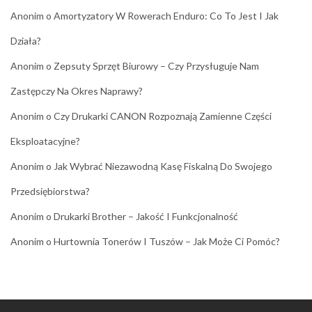
Anonim
o
Amortyzatory W Rowerach Enduro: Co To Jest I Jak
Działa?
Anonim
o
Zepsuty Sprzęt Biurowy – Czy Przysługuje Nam
Zastępczy Na Okres Naprawy?
Anonim
o
Czy Drukarki CANON Rozpoznają Zamienne Części
Eksploatacyjne?
Anonim
o
Jak Wybrać Niezawodną Kasę Fiskalną Do Swojego
Przedsiębiorstwa?
Anonim
o
Drukarki Brother – Jakość I Funkcjonalność
Anonim
o
Hurtownia Tonerów I Tuszów – Jak Może Ci Pomóc?