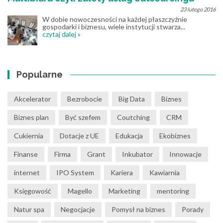
23 lutego 2016
W dobie nowoczesności na każdej płaszczyźnie
gospodarki i biznesu, wiele instytucji stwarza...
czytaj dalej »
Popularne
Akcelerator
Bezrobocie
Big Data
Biznes
Biznes plan
Być szefem
Coutching
CRM
Cukiernia
Dotacje z UE
Edukacja
Ekobiznes
Finanse
Firma
Grant
Inkubator
Innowacje
internet
IPO System
Kariera
Kawiarnia
Księgowość
Magello
Marketing
mentoring
Natur spa
Negocjacje
Pomysł na biznes
Porady