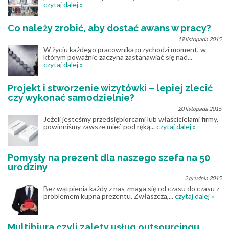
czytaj dalej »
Co należy zrobić, aby dostać awans w pracy?
19 listopada 2015
W życiu każdego pracownika przychodzi moment, w
którym poważnie zaczyna zastanawiać się nad...
czytaj dalej »
Projekt i stworzenie wizytówki – lepiej zlecić
czy wykonać samodzielnie?
20 listopada 2015
Jeżeli jesteśmy przedsiębiorcami lub właścicielami firmy,
powinniśmy zawsze mieć pod ręką...
czytaj dalej »
Pomysły na prezent dla naszego szefa na 50
urodziny
2 grudnia 2015
Bez wątpienia każdy z nas zmaga się od czasu do czasu z
problemem kupna prezentu. Zwłaszcza,...
czytaj dalej »
Multibiura czyli zalety usług outsourcingu