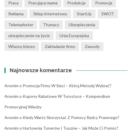
Praca
Pracująca mama
Produkcja
Promocja
Reklama
Sklep internetowy
StartUp
SWOT
Telemarketer
Tłumacz
Ubezpieczenia
ubezpieczenie na życie
Unia Europejska
Własny biznes
Zakładanie firmy
Zawody
Najnowsze komentarze
Anonim
o
Promocja Firmy W Sieci – Którą Metodę Wybrać?
Anonim
o
Kupony Rabatowe W Turystyce – Kompendium
Promocyjnej Wiedzy
Anonim
o
Kiedy Warto Skorzystać Z Pomocy Radcy Prawnego?
Anonim
o
Hurtownia Tonerów I Tuszów – Jak Może Ci Pomóc?