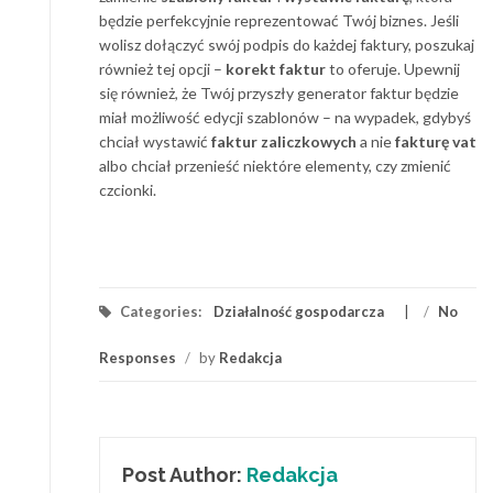
będzie perfekcyjnie reprezentować Twój biznes. Jeśli
wolisz dołączyć swój podpis do każdej faktury, poszukaj
również tej opcji –
korekt faktur
to oferuje. Upewnij
się również, że Twój przyszły generator faktur będzie
miał możliwość edycji szablonów – na wypadek, gdybyś
chciał wystawić
faktur zaliczkowych
a nie
fakturę vat
albo chciał przenieść niektóre elementy, czy zmienić
czcionki.
Categories:
Działalność gospodarcza
/
No
Responses
/
by
Redakcja
Post Author:
Redakcja