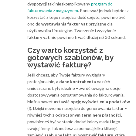
dyspozycji taki nieskomplikowany
program do
fakturowania z magazynem
.
Ponieważ jednak będziesz
korzystać z tego narzędzia dość często, powinno być
ono do
wystawiania faktur vat
przyjazne dla
użytkownika i intuicyjne. Tworzenie i wysyłanie
faktury vat
nie powinno trwać dłużej niż 30 sekund.
Czy warto korzystać z
gotowych szablonów, by
wystawić fakturę?
Jeśli chcesz, aby Twoje faktury wyglądały
profesjonalnie, a
dane kontrahenta
na nich
umieszczane były idealne – zwróć uwagę na opcje
dostosowywania oprogramowania do fakturowania.
Można nawet
ustawić opcję wyświetlenia podatków
(!). Dzięki nowemu narzędziu do generowania faktur –
również tych z
odroczonym terminem płatności,
powinieneś być w stanie dodać kolory marki i logo
swojej firmy. Tak możesz za pomocą kilku kliknięć
zamienić
szablony faktur
i
wystawić fakturę
, która