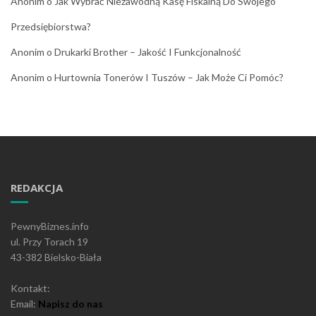
Anonim
o
Jak Wybrać Niezawodną Kasę Fiskalną Do Swojego
Przedsiębiorstwa?
Anonim
o
Drukarki Brother – Jakość I Funkcjonalność
Anonim
o
Hurtownia Tonerów I Tuszów – Jak Może Ci Pomóc?
REDAKCJA
PewnyBiznes.info
ul. Przy Torach 19
43-382 Bielsko-Biała
Kontakt:
Email:
Napisz do nas