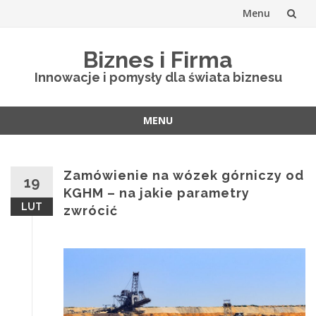
Menu
Skip
Biznes i Firma
to
Innowacje i pomysły dla świata biznesu
content
MENU
Skip
to
content
Zamówienie na wózek górniczy od
19
KGHM – na jakie parametry
LUT
zwrócić