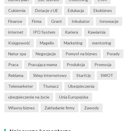
Cukiernia
Dotacje z UE
Edukacja
Ekobiznes
Finanse
Firma
Grant
Inkubator
Innowacje
internet
IPO System
Kariera
Kawiarnia
Księgowość
Magello
Marketing
mentoring
Natur spa
Negocjacje
Pomysł na biznes
Porady
Praca
Pracująca mama
Produkcja
Promocja
Reklama
Sklep internetowy
StartUp
SWOT
Telemarketer
Tłumacz
Ubezpieczenia
ubezpieczenie na życie
Unia Europejska
Własny biznes
Zakładanie firmy
Zawody