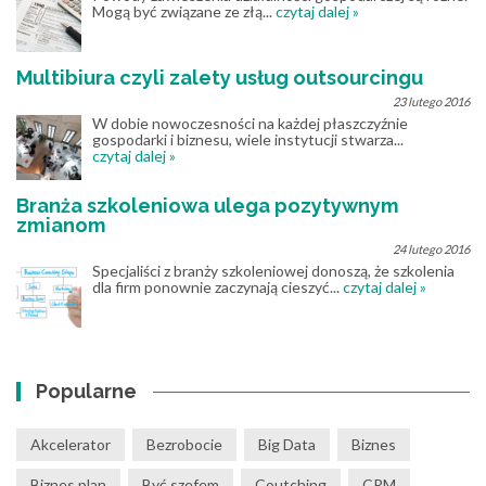
Mogą być związane ze złą...
czytaj dalej »
Multibiura czyli zalety usług outsourcingu
23 lutego 2016
W dobie nowoczesności na każdej płaszczyźnie
gospodarki i biznesu, wiele instytucji stwarza...
czytaj dalej »
Branża szkoleniowa ulega pozytywnym
zmianom
24 lutego 2016
Specjaliści z branży szkoleniowej donoszą, że szkolenia
dla firm ponownie zaczynają cieszyć...
czytaj dalej »
Popularne
Akcelerator
Bezrobocie
Big Data
Biznes
Biznes plan
Być szefem
Coutching
CRM