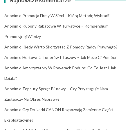
Najnowsze komentarze
Anonim
o
Promocja Firmy W Sieci – Którą Metodę Wybrać?
Anonim
o
Kupony Rabatowe W Turystyce – Kompendium
Promocyjnej Wiedzy
Anonim
o
Kiedy Warto Skorzystać Z Pomocy Radcy Prawnego?
Anonim
o
Hurtownia Tonerów I Tuszów – Jak Może Ci Pomóc?
Anonim
o
Amortyzatory W Rowerach Enduro: Co To Jest I Jak
Działa?
Anonim
o
Zepsuty Sprzęt Biurowy – Czy Przysługuje Nam
Zastępczy Na Okres Naprawy?
Anonim
o
Czy Drukarki CANON Rozpoznają Zamienne Części
Eksploatacyjne?