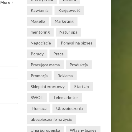
 More
Kawiarnia
Księgowość
Magello
Marketing
mentoring
Natur spa
Negocjacje
Pomysł na biznes
Porady
Praca
Pracująca mama
Produkcja
Promocja
Reklama
Sklep internetowy
StartUp
SWOT
Telemarketer
Tłumacz
Ubezpieczenia
ubezpieczenie na życie
Unia Europejska
Własny biznes