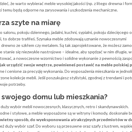
eć, że warto wybierać meble wysokiej jakości (np. z litego drewna i forni
ki temu będą odporne na zarysowania i uszkodzenia mechaniczne.
za szyte na miarę
alonu, pokoju dziennego, jadalni, kuchni, sypialni, pokoju dziecięcego o
ji, to dobrze trafiłeś. Szynaka meble zdobywają uznanie nowoczesnymi
ak drewno ze szkłem czy metalem. Są tak zaprojektowane, że możesz za
ze stanie się niezwykle nastrojowe – idealne, aby spędzać w nim długie, 
tować, a nowoczesne wzornictwo i solidne wykonanie z pewnością zasp
, jak urządzić swoje wnętrze, powinieneś postawić na m
eble polskiej 
ane i cenione za precyzję wykonania. Do wyposażenia mieszkania w jednoli
one kolekcje mebli. Jeśli poszukujesz stylistyki, zgodnej z trendami i po
woje potrzeby.
o swojego domu lub mieszkania?
 duży wybór mebli nowoczesnych, klasycznych, retro i skandynawskich.
odne i stylowe, a meble wyposażone są w witryny i komody, doskonale b
świetny sposób, do wyeksponowania atrakcyjnych przedmiotów w 
też duży wybór szaf. Do wyboru są przesuwne oraz szafy z lustrem, wąskie