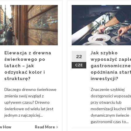
Elewacja z drewna
Jak szybko
22
świerkowego po
wyposażyć zapl
latach – jak
CZE
gastronomiczne
odzyskać kolor i
opóźniania star
strukturę?
inwestycji?
Dlaczego drewno świerkowe
Znaczenie szybkiej
zmienia swój wygląd z
dostępności wyposaż
upływem czasu? Drewno
przy otwarciu lub
świerkowe od wielu lat jest
modernizacji kuchni W
jednym z najczęściej...
dynamicznym świecie
gastronomii czas to...
w How
Read More