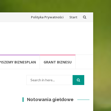
Skip
Polityka Prywatności
Start
to
content
PISZEMY BIZNESPLAN
GRANT BIZNESU
Search
for:
Notowania giełdowe