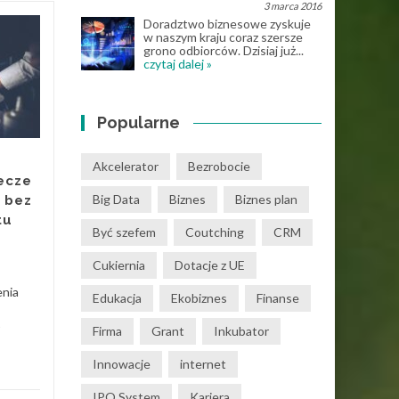
3 marca 2016
Doradztwo biznesowe zyskuje
w naszym kraju coraz szersze
Muzyka online – jak
25
28
grono odbiorców. Dzisiaj już...
internet zmienił
czytaj dalej »
MAJ
sposób korzystania z
KWI
nut?
Popularne
Jeszcze kilkanaście lat temu
osoby uczące się gry na
Akcelerator
Bezrobocie
instrumentach były mocno
ecze
ograniczone dostępnością
Big Data
Biznes
Biznes plan
 bez
materiałów muzycznych.
tu
Nuty...
Być szefem
Coutching
CRM
Know How
Read More
Cukiernia
Dotacje z UE
enia
Edukacja
Ekobiznes
Finanse
Firma
Grant
Inkubator
Know
Innowacje
internet
IPO System
Kariera