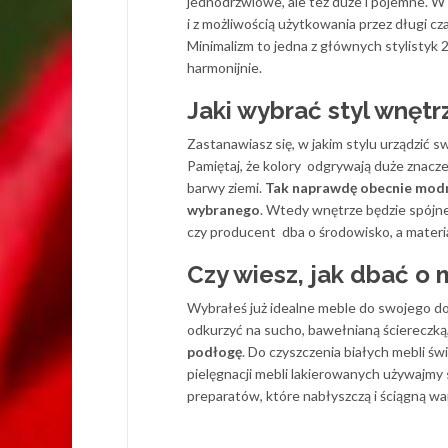
jednodrzwiowe, ale też duże i pojemne. W of
i z możliwością użytkowania przez długi cz
Minimalizm to jedna z głównych stylistyk 
harmonijnie.
Jaki wybrać styl wnętr
Zastanawiasz się, w jakim stylu urządzić 
Pamiętaj, że kolory odgrywają duże znacz
barwy ziemi.
Tak naprawdę obecnie mod
wybranego
. Wtedy wnętrze będzie spójn
czy producent dba o środowisko, a materi
Czy wiesz, jak dbać o
Wybrałeś już idealne meble do swojego dom
odkurzyć na sucho, bawełnianą ściereczką,
podłogę
. Do czyszczenia białych mebli świ
pielęgnacji mebli lakierowanych używajm
preparatów, które nabłyszczą i ściągną w