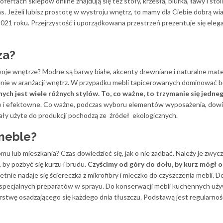
ertach sklepów online znajdują się też stoły, krzesła, biurka, ławy i stoli
as. Jeżeli lubisz prostotę w wystroju wnętrz, to mamy dla Ciebie dobrą w
2021 roku. Przejrzystość i uporządkowana przestrzeń prezentuje się eleg
za?
swoje wnętrze? Modne są barwy białe, akcenty drewniane i naturalne mater
enie w aranżacji wnętrz. W przypadku mebli tapicerowanych dominować bę
nych
jest wiele różnych stylów. To, co ważne, to trzymanie się jedne
e i efektowne. Co ważne, podczas wyboru elementów wyposażenia, dowie
ały użyte do produkcji pochodzą ze źródeł ekologicznych.
 meble?
u lub mieszkania? Czas dowiedzieć się, jak o nie zadbać. Należy je zwycz
 by pozbyć się kurzu i brudu.
Czyścimy od góry do dołu, by kurz mógł o
etnie nadaje się ściereczka z mikrofibry i mleczko do czyszczenia mebli. D
y specjalnych preparatów w sprayu. Do konserwacji mebli kuchennych uż
arstwę osadzającego się każdego dnia tłuszczu. Podstawą jest regularnoś