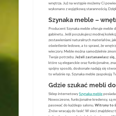
wnętrza. Już na wstępie możemy Ci powiedzi
wykonano z wyjątkową starannością. Dzię
Szynaka meble – wnętr
Producent Szynaka meble oferuje meble do s
gabinetu. Jeśli poszukujesz modnej kolekc
zestawieniami naturalnych materiałów, j
oświetlenie ledowe, a to sprawi, że wnętr
wieczory. Meble można samodzielnie zmon
Twoje potrzeby.
Jeżeli zastanawiasz się
które są eleganckie oraz funkcjonalne, zn
spójny sposób, doskonale nadają się stworz
to właśnie np. Szynaka meble zaspokoją T
Gdzie szukać mebli d
Sklep internetowy
Szynaka meble
posiada
Nowoczesne, funkcjonalne kredensy, są m
pasować do każdego salonu.
Witryny to 
Znów wracają do łask! W sieci znajdziesz 