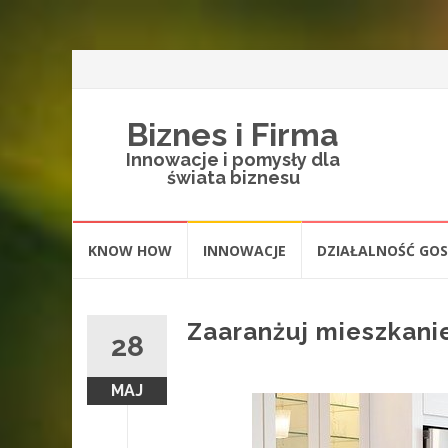
Biznes i Firma
Innowacje i pomysły dla
świata biznesu
Skip
KNOW HOW
INNOWACJE
DZIAŁALNOŚĆ GO
to
content
Zaaranżuj mieszkani
28
MAJ