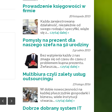
Prowadzenie księgowości w
firmie
20 listopada 2015
Każda zarejestrowana
działalność, niezależnie od
swego rodzaju i specyfiki, wiąże
się z...
czytaj dalej »
Pomysły na prezent dla
naszego szefa na 50 urodziny
2 grudnia 2015
Bez wątpienia każdy z nas
zmaga się od czasu do czasu z
problemem kupna prezentu.
Zwłaszcza,...
czytaj dalej »
Multibiura czyli zalety usług
outsourcingu
23 lutego 2016
W dobie nowoczesności na
każdej płaszczyźnie gospodarki i
biznesu, wiele instytucji
stwarza...
czytaj dalej »
Dobrze dobrany system IT