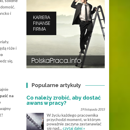
ki, solidne
iadomość.
ancko i
iały.
dą róże i
go
dz się,
Popularne artykuły
ajnie
paść na
Co należy zrobić, aby dostać
o
awans w pracy?
ywajmy
19 listopada 2015
ć!
W życiu każdego pracownika
przychodzi moment, w którym
poważnie zaczyna zastanawiać
się nad...
czytaj dalej »