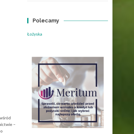
Polecamy
Łożyska
 wśród
nictwie –
 o