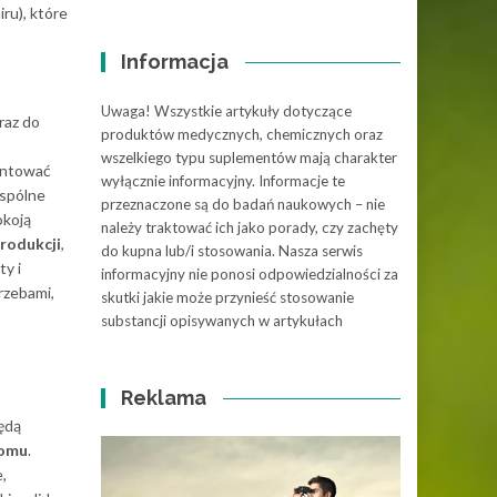
ru), które
Informacja
Uwaga! Wszystkie artykuły dotyczące
raz do
produktów medycznych, chemicznych oraz
wszelkiego typu suplementów mają charakter
montować
wyłącznie informacyjny. Informacje te
wspólne
przeznaczone są do badań naukowych – nie
okoją
należy traktować ich jako porady, czy zachęty
produkcji
,
do kupna lub/i stosowania. Nasza serwis
ty i
informacyjny nie ponosi odpowiedzialności za
trzebami,
skutki jakie może przynieść stosowanie
substancji opisywanych w artykułach
Reklama
ędą
domu
.
,