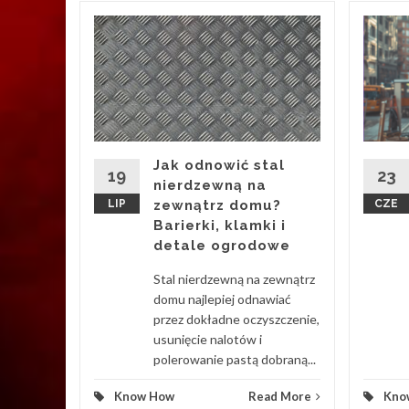
y
okaz
ch
eeker
Jak odnowić stal
19
23
nierdzewną na
LIP
zewnątrz domu?
CZE
ere w
Barierki, klamki i
dzień
detale ogrodowe
trum
ych.
Stal nierdzewną na zewnątrz
ierowego
domu najlepiej odnawiać
przez dokładne oczyszczenie,
usunięcie nalotów i
d More
polerowanie pastą dobraną...
Know How
Read More
Kno