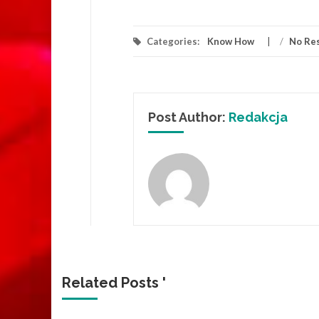
Categories:
Know How
/
No Re
Post Author:
Redakcja
Related Posts '