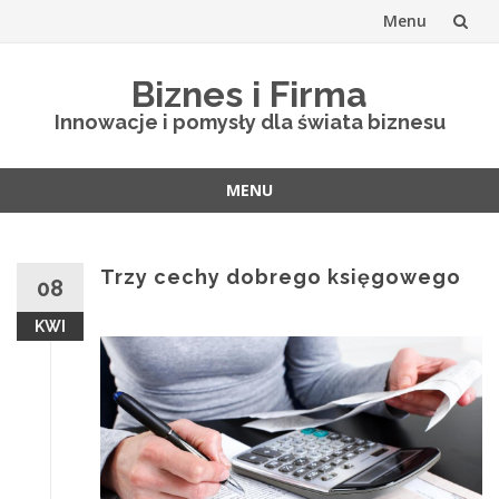
Menu
Skip
Biznes i Firma
to
Innowacje i pomysły dla świata biznesu
content
MENU
Skip
to
content
Trzy cechy dobrego księgowego
08
KWI