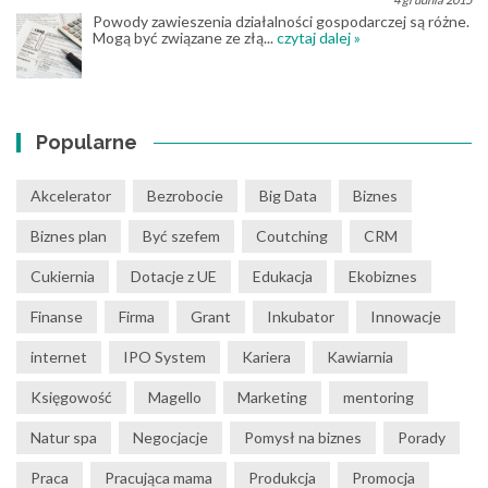
Powody zawieszenia działalności gospodarczej są różne.
Mogą być związane ze złą...
czytaj dalej »
Popularne
Akcelerator
Bezrobocie
Big Data
Biznes
Biznes plan
Być szefem
Coutching
CRM
Cukiernia
Dotacje z UE
Edukacja
Ekobiznes
Finanse
Firma
Grant
Inkubator
Innowacje
internet
IPO System
Kariera
Kawiarnia
Księgowość
Magello
Marketing
mentoring
Natur spa
Negocjacje
Pomysł na biznes
Porady
Praca
Pracująca mama
Produkcja
Promocja