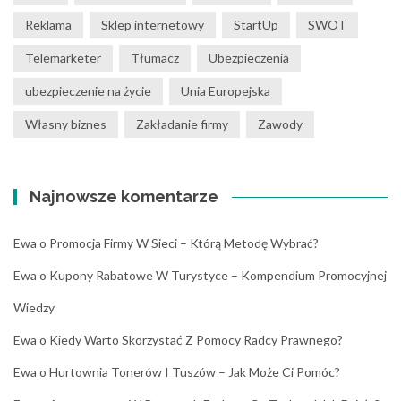
Reklama
Sklep internetowy
StartUp
SWOT
Telemarketer
Tłumacz
Ubezpieczenia
ubezpieczenie na życie
Unia Europejska
Własny biznes
Zakładanie firmy
Zawody
Najnowsze komentarze
Ewa
o
Promocja Firmy W Sieci – Którą Metodę Wybrać?
Ewa
o
Kupony Rabatowe W Turystyce – Kompendium Promocyjnej
Wiedzy
Ewa
o
Kiedy Warto Skorzystać Z Pomocy Radcy Prawnego?
Ewa
o
Hurtownia Tonerów I Tuszów – Jak Może Ci Pomóc?