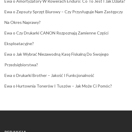
Ewa
o
Amortyzatory W Rowerach Enduro: Co To Jest I Jak Działa?
Ewa
o
Zepsuty Sprzęt Biurowy – Czy Przysługuje Nam Zastępczy
Na Okres Naprawy?
Ewa
o
Czy Drukarki CANON Rozpoznają Zamienne Części
Eksploatacyjne?
Ewa
o
Jak Wybrać Niezawodną Kasę Fiskalną Do Swojego
Przedsiębiorstwa?
Ewa
o
Drukarki Brother – Jakość I Funkcjonalność
Ewa
o
Hurtownia Tonerów I Tuszów – Jak Może Ci Pomóc?
REDAKCJA