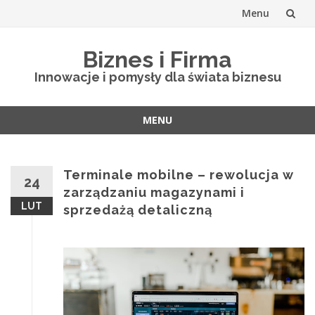
Menu
Skip
Biznes i Firma
to
Innowacje i pomysły dla świata biznesu
content
MENU
Skip
to
content
Terminale mobilne – rewolucja w
24
zarządzaniu magazynami i
LUT
sprzedażą detaliczną