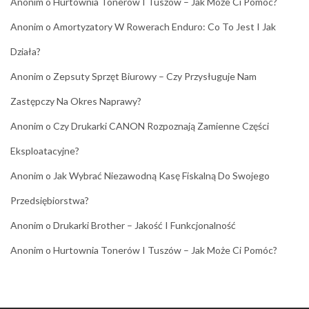
Anonim
o
Hurtownia Tonerów I Tuszów – Jak Może Ci Pomóc?
Anonim
o
Amortyzatory W Rowerach Enduro: Co To Jest I Jak
Działa?
Anonim
o
Zepsuty Sprzęt Biurowy – Czy Przysługuje Nam
Zastępczy Na Okres Naprawy?
Anonim
o
Czy Drukarki CANON Rozpoznają Zamienne Części
Eksploatacyjne?
Anonim
o
Jak Wybrać Niezawodną Kasę Fiskalną Do Swojego
Przedsiębiorstwa?
Anonim
o
Drukarki Brother – Jakość I Funkcjonalność
Anonim
o
Hurtownia Tonerów I Tuszów – Jak Może Ci Pomóc?