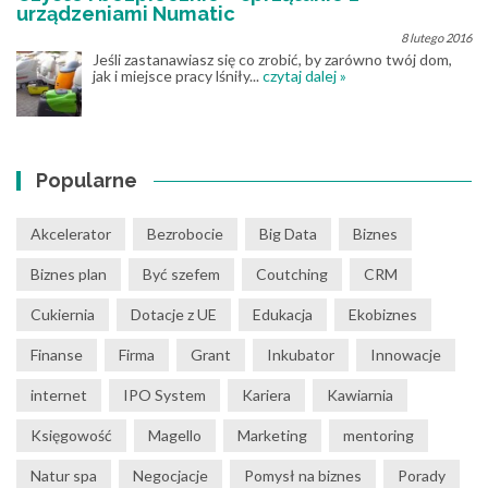
urządzeniami Numatic
8 lutego 2016
Jeśli zastanawiasz się co zrobić, by zarówno twój dom,
jak i miejsce pracy lśniły...
czytaj dalej »
Popularne
Akcelerator
Bezrobocie
Big Data
Biznes
Biznes plan
Być szefem
Coutching
CRM
Cukiernia
Dotacje z UE
Edukacja
Ekobiznes
Finanse
Firma
Grant
Inkubator
Innowacje
internet
IPO System
Kariera
Kawiarnia
Księgowość
Magello
Marketing
mentoring
Natur spa
Negocjacje
Pomysł na biznes
Porady