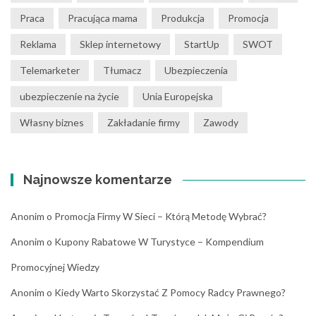
Praca
Pracująca mama
Produkcja
Promocja
Reklama
Sklep internetowy
StartUp
SWOT
Telemarketer
Tłumacz
Ubezpieczenia
ubezpieczenie na życie
Unia Europejska
Własny biznes
Zakładanie firmy
Zawody
Najnowsze komentarze
Anonim
o
Promocja Firmy W Sieci – Którą Metodę Wybrać?
Anonim
o
Kupony Rabatowe W Turystyce – Kompendium
Promocyjnej Wiedzy
Anonim
o
Kiedy Warto Skorzystać Z Pomocy Radcy Prawnego?