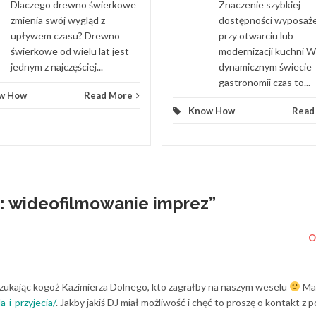
Dlaczego drewno świerkowe
Znaczenie szybkiej
zmienia swój wygląd z
dostępności wyposaż
upływem czasu? Drewno
przy otwarciu lub
świerkowe od wielu lat jest
modernizacji kuchni W
jednym z najczęściej...
dynamicznym świecie
gastronomii czas to...
w How
Read More
Know How
Read
: wideofilmowanie imprez
”
O
 szukając kogoż Kazimierza Dolnego, kto zagrałby na naszym weselu
Ma
a-i-przyjecia/
. Jakby jakiś DJ miał możliwość i chęć to proszę o kontakt z p