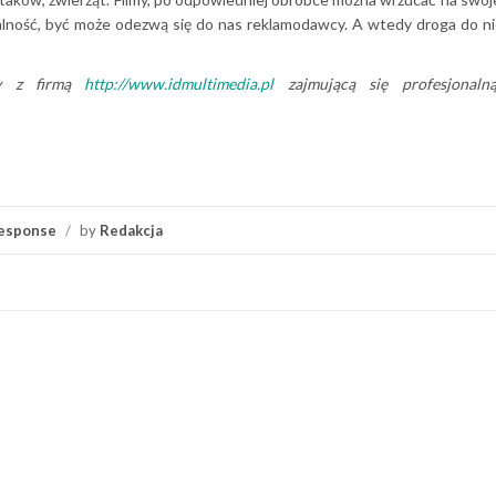
dalność, być może odezwą się do nas reklamodawcy. A wtedy droga do ni
cy z firmą
http://www.idmultimedia.pl
zajmującą się profesjonaln
esponse
/
by
Redakcja