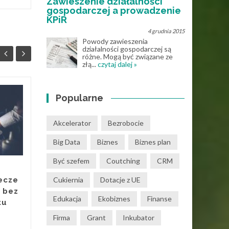
Zawieszenie działalności
gospodarczej a prowadzenie
KPiR
4 grudnia 2015
Powody zawieszenia
działalności gospodarczej są
różne. Mogą być związane ze
złą...
czytaj dalej »
Popularne
Muzyka online – jak
25
28
internet zmienił
MAJ
sposób korzystania z
KWI
Akcelerator
Bezrobocie
nut?
Big Data
Biznes
Biznes plan
Jeszcze kilkanaście lat temu
Być szefem
Coutching
CRM
osoby uczące się gry na
instrumentach były mocno
Cukiernia
Dotacje z UE
ecze
ograniczone dostępnością
 bez
materiałów muzycznych.
Edukacja
Ekobiznes
Finanse
tu
Nuty...
Firma
Grant
Inkubator
Know How
Read More