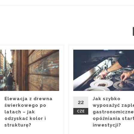
Elewacja z drewna
Jak szybko
22
świerkowego po
wyposażyć zapl
latach – jak
CZE
gastronomiczne
odzyskać kolor i
opóźniania star
strukturę?
inwestycji?