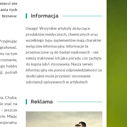
mierci nie
ania tych
Informacja
 biznesu:
Uwaga! Wszystkie artykuły dotyczące
produktów medycznych, chemicznych oraz
wszelkiego typu suplementów mają charakter
Przyjmując
wyłącznie informacyjny. Informacje te
grafować.
przeznaczone są do badań naukowych – nie
śmy na tym
należy traktować ich jako porady, czy zachęty
trzymanie,
do kupna lub/i stosowania. Nasza serwis
łego hobby
informacyjny nie ponosi odpowiedzialności za
i, potrafi
skutki jakie może przynieść stosowanie
substancji opisywanych w artykułach
ra. Chyba,
Reklama
ie stać na
 – jeszcze
cie. Mając
esjonalny,