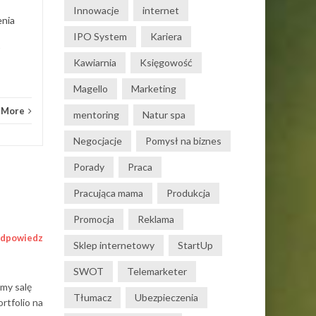
Innowacje
internet
enia
IPO System
Kariera
Know
Kawiarnia
Księgowość
Magello
Marketing
 More
mentoring
Natur spa
Negocjacje
Pomysł na biznes
Porady
Praca
Pracująca mama
Produkcja
Promocja
Reklama
dpowiedz
Sklep internetowy
StartUp
SWOT
Telemarketer
my salę
Tłumacz
Ubezpieczenia
ortfolio na