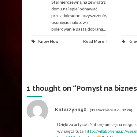
ych.
Stal nierdzewną na zewnątrz
ierowego
domu najlepiej odnawiać
przez dokładne oczyszczenie,
usunięcie nalotów i
d More
polerowanie pastą dobraną...
Know How
Read More
Kno
1 thought on “
Pomysł na biznes
Katarzyna90
(31 stycznia 2017 - 09:24)
Dzięki za artykuł. Natknęłam się na niego
wynajętą tutaj
http://villabohema.pl/wesel