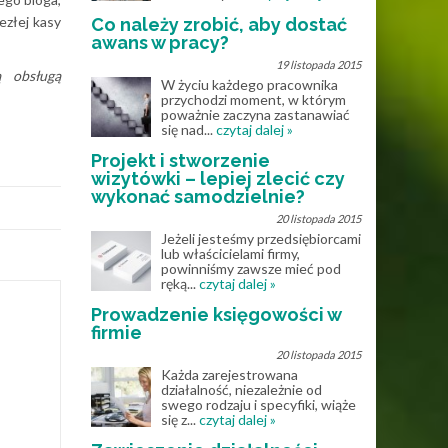
ezłej kasy
Co należy zrobić, aby dostać
awans w pracy?
19 listopada 2015
ą obsługą
W życiu każdego pracownika
przychodzi moment, w którym
poważnie zaczyna zastanawiać
się nad...
czytaj dalej »
Projekt i stworzenie
wizytówki – lepiej zlecić czy
wykonać samodzielnie?
20 listopada 2015
Jeżeli jesteśmy przedsiębiorcami
lub właścicielami firmy,
powinniśmy zawsze mieć pod
ręką...
czytaj dalej »
Prowadzenie księgowości w
firmie
20 listopada 2015
Każda zarejestrowana
działalność, niezależnie od
swego rodzaju i specyfiki, wiąże
się z...
czytaj dalej »