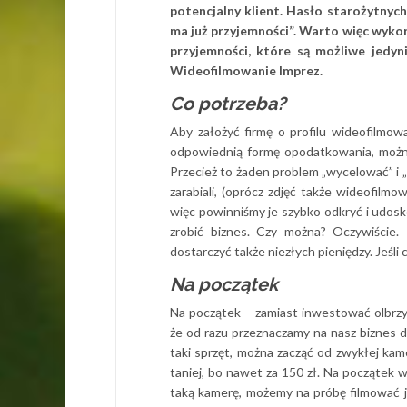
potencjalny klient. Hasło starożytnych
ma już przyjemności”. Warto więc wyko
przyjemności, które są możliwe jedyn
Wideofilmowanie Imprez.
Co potrzeba?
Aby założyć firmę o profilu wideofilmowa
odpowiednią formę opodatkowania, możn
Przecież to żaden problem „wycelować” i „m
zarabiali, (oprócz zdjęć także wideofilmo
więc powinniśmy je szybko odkryć i udos
zrobić biznes. Czy można? Oczywiście. 
dostarczyć także niezłych pieniędzy. Jeśli
Na początek
Na początek – zamiast inwestować olbrzy
że od razu przeznaczamy na nasz biznes d
taki sprzęt, można zacząć od zwykłej kam
taniej, bo nawet za 150 zł. Na początek w
taką kamerę, możemy na próbę filmować ja