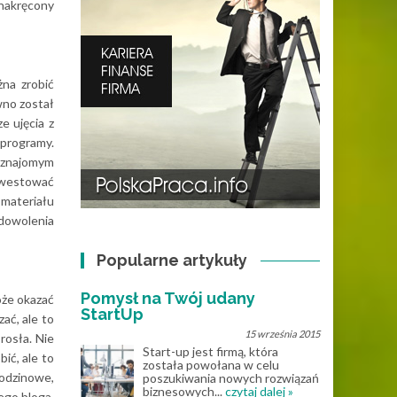
 nakręcony
na zrobić
wno został
e ujęcia z
 programy.
 znajomym
inwestować
 materiału
adowolenia
Popularne artykuły
Pomysł na Twój udany
oże okazać
StartUp
ać, ale to
15 września 2015
rosła. Nie
Start-up jest firmą, która
ić, ale to
została powołana w celu
rodzinowe,
poszukiwania nowych rozwiązań
biznesowych...
czytaj dalej »
ego bloga,