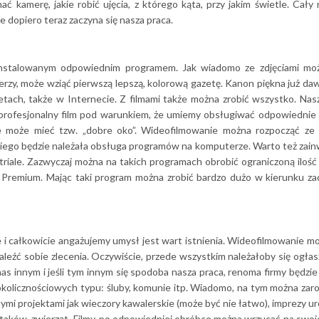
ć kamerę, jakie robić ujęcia, z którego kąta, przy jakim świetle. Cały
e dopiero teraz zaczyna się nasza praca.
instalowanym odpowiednim programem. Jak wiadomo ze zdjęciami moż
erzy, może wziąć pierwszą lepszą, kolorową gazetę. Kanon piękna już da
tach, także w Internecie. Z filmami także można zrobić wszystko. Nasz
 profesjonalny film pod warunkiem, że umiemy obsługiwać odpowiednie
e może mieć tzw. „dobre oko”. Wideofilmowanie można rozpocząć ze
o niego będzie należała obsługa programów na komputerze. Warto też za
triale. Zazwyczaj można na takich programach obrobić ograniczoną ilość
 Premium. Mając taki program można zrobić bardzo dużo w kierunku z
i całkowicie angażujemy umysł jest wart istnienia. Wideofilmowanie m
aleźć sobie zlecenia. Oczywiście, przede wszystkim należałoby się ogłasz
as innym i jeśli tym innym się spodoba nasza praca, renoma firmy będzie 
kolicznościowych typu: śluby, komunie itp. Wiadomo, na tym można zarob
ymi projektami jak wieczory kawalerskie (może być nie łatwo), imprezy u
 ptaków, zwierząt. Filmy, po odpowiedniej obróbce można wrzucać na swoj