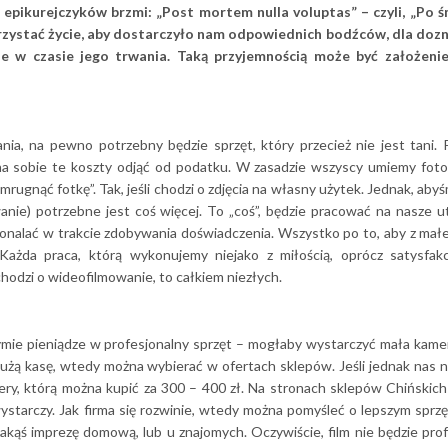
 epikurejczyków brzmi: „Post mortem nulla voluptas” – czyli, „Po ś
rzystać życie, aby dostarczyło nam odpowiednich bodźców, dla dozn
ie w czasie jego trwania. Taką przyjemnością może być założenie
nia, na pewno potrzebny będzie sprzęt, który przecież nie jest tani. 
a sobie te koszty odjąć od podatku. W zasadzie wszyscy umiemy foto
rugnąć fotkę”. Tak, jeśli chodzi o zdjęcia na własny użytek. Jednak, aby
wanie) potrzebne jest coś więcej. To „coś”, będzie pracować na nasze u
konalać w trakcie zdobywania doświadczenia. Wszystko po to, aby z ma
Każda praca, którą wykonujemy niejako z miłością, oprócz satysfakcj
 chodzi o wideofilmowanie, to całkiem niezłych.
mie pieniądze w profesjonalny sprzęt – mogłaby wystarczyć mała kame
użą kasę, wtedy można wybierać w ofertach sklepów. Jeśli jednak nas n
ery, którą można kupić za 300 – 400 zł. Na stronach sklepów Chińskich
ystarczy. Jak firma się rozwinie, wtedy można pomyśleć o lepszym sprzę
kąś imprezę domową, lub u znajomych. Oczywiście, film nie będzie prof