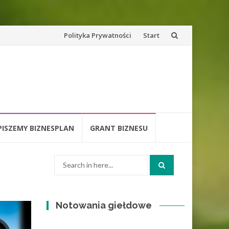
Skip
Polityka Prywatności
Start
to
content
PISZEMY BIZNESPLAN
GRANT BIZNESU
Search
for:
Notowania giełdowe