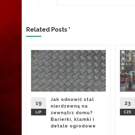
Related Posts '
y
okaz
ch
eeker
Jak odnowić stal
19
23
nierdzewną na
LIP
zewnątrz domu?
CZE
ere w
Barierki, klamki i
dzień
detale ogrodowe
trum