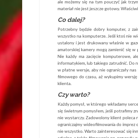
ale możemy się na tym pouczyć jak trzyma
materiał nie jest jeszcze gotowy. Właściwi
Co dalej?
Potrzebny będzie dobry komputer, z za
wszystko na komputerze. Jeśli ktoś nie wi
ustalony i jest drukowany właśnie w gaze
amatorskiej kamery mogą zamienić się w
Nie każdy ma zacięcie komputerowe, al
informatykiem, lub takiego zatrudnić. D
w płatne wersje, aby nie ograniczały nas 
filmowego do czasu, aż wykupimy wersję
klienta.
Czy warto?
Każdy pomysł, w którego wkładamy serce 
się świetnym pomysłem, jeśli potrafimy zn
nie wystarczy. Zadowolony klient poleca n
ograniczajmy wideofilmowania do imprez o
nie wszystko. Warto zainteresować się inn
szkolne, a także filmowanie np. przyrody,