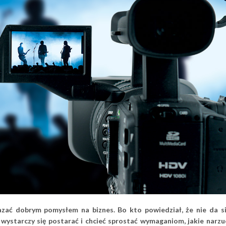
zać dobrym pomysłem na biznes. Bo kto powiedział, że nie da s
wystarczy się postarać i chcieć sprostać wymaganiom, jakie narzu