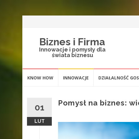
Biznes i Firma
Innowacje i pomysły dla
świata biznesu
Skip
KNOW HOW
INNOWACJE
DZIAŁALNOŚĆ GO
to
content
Pomysł na biznes: w
01
LUT