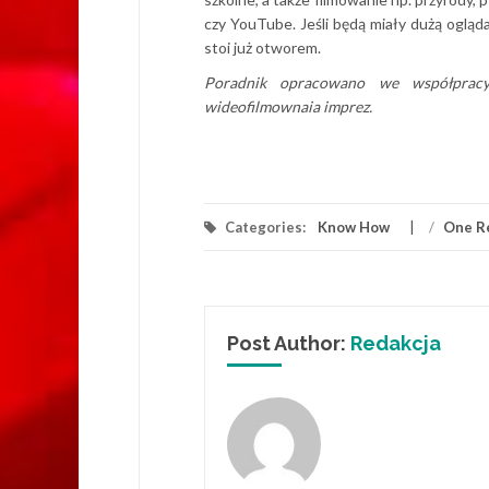
czy YouTube. Jeśli będą miały dużą oglą
stoi już otworem.
Poradnik opracowano we współpra
wideofilmownaia imprez.
Categories:
Know How
/
One R
Post Author:
Redakcja