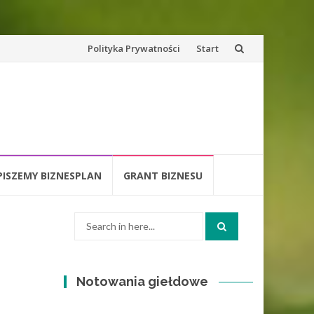
Skip
Polityka Prywatności
Start
to
content
PISZEMY BIZNESPLAN
GRANT BIZNESU
Search
for:
Notowania giełdowe