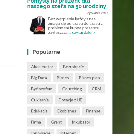
Pomysły na prezent dla
naszego szefa na 50 urodziny
2 grudnia 2015
Bez wątpienia każdy z nas
zmaga się od czasu do czasu z
problemem kupna prezentu.
Zwłaszcza,...
czytaj dalej »
Popularne
Akcelerator
Bezrobocie
Big Data
Biznes
Biznes plan
Być szefem
Coutching
CRM
Cukiernia
Dotacje z UE
Edukacja
Ekobiznes
Finanse
Firma
Grant
Inkubator
Innowacje
internet