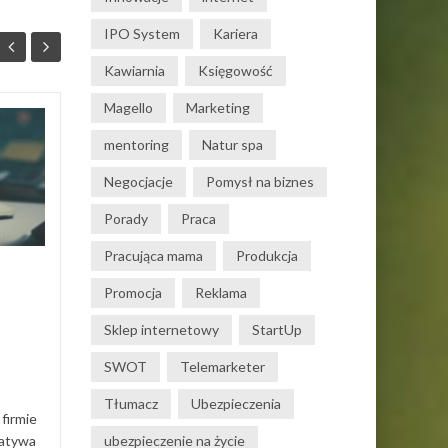
IPO System
Kariera
Kawiarnia
Księgowość
Magello
Marketing
Program do obiegu
30
27
mentoring
Natur spa
dokumentów – jak to
KWI
działa w praktyce?
KWI
Negocjacje
Pomysł na biznes
Obieg dokumentacji w firmie
Porady
Praca
często opiera się na mailach,
Pracująca mama
Produkcja
segregatorach i „ustnych
ustaleniach”. Dopóki zespół
Promocja
Reklama
jest mały to...
Sklep internetowy
StartUp
Działalność gospodarcza
Dział
SWOT
Telemarketer
Read More
Tłumacz
Ubezpieczenia
firmie
natywa
ubezpieczenie na życie