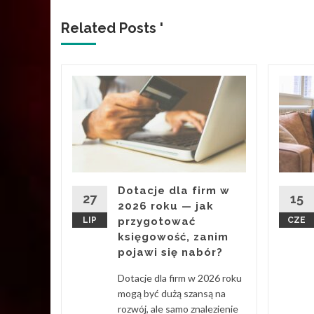
Related Posts '
i to
esu
ury z
20 340
Dotacje dla firm w
: liceów
27
15
2026 roku — jak
LIP
przygotować
CZE
księgowość, zanim
pojawi się nabór?
Dotacje dla firm w 2026 roku
d More
mogą być dużą szansą na
rozwój, ale samo znalezienie