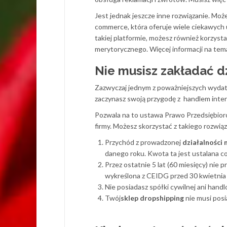
Jest jednak jeszcze inne rozwiązanie. Moż
commerce, która oferuje wiele ciekawych 
takiej platformie, możesz również korzyst
merytorycznego. Więcej informacji na tema
Nie musisz zakładać d
Zazwyczaj jednym z poważniejszych wydatkó
zaczynasz swoją przygodę z handlem intern
Pozwala na to ustawa Prawo Przedsiębior
firmy. Możesz skorzystać z takiego rozwiąz
Przychód z prowadzonej
działalności 
danego roku. Kwota ta jest ustalana co
Przez ostatnie 5 lat (60 miesięcy) nie 
wykreślona z CEIDG przed 30 kwietnia
Nie posiadasz spółki cywilnej ani handl
Twój
sklep dropshipping
nie musi posi