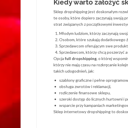
Kiedy warto założyć s
Sklep dropshipping jest doskonałym rozwią
te osoby, które dopiero zaczynają swoją p
strat związanych z początkowymi inwestycj
Młodym ludziom, którzy zaczynają swo
Osobom, które szukają dodatkowego ź
Sprzedawcom oferującym swe produkty
Sprzedawcom, którzy chcą poszerzyć a
Opcja
full dropshipping
, o której wspomi
którzy nie mają czasu na rozkręcanie kole
takich udogodnień, jak:
szablony graficzne i pełne oprogramow
obsługa zwrotów i reklamacji,
rozliczenie finansowe sklepu,
szeroki dostęp do licznych hurtowni i 
wsparcie przy kampaniach marketingo
Sklep internetowy dropshipping to dosko