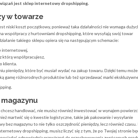
wiązań jest sklep internetowy dropshipping.
zy w towarze
est niski koszt początkowy, ponieważ taka działalności nie wymaga dużyc
 na współpracy z hurtowniami dropshipping, które wysyłają swój towar
ziałanie takiego sklepu opiera się na następującym schemacie:
e internetowej,
z którą współpracujesz,
 klienta.
niu pieniędzy, które być musiał wydać na zakup towaru. Dzięki temu może
oką gamę różnorodnych produktów lub też sprzedawać marki ekskluzywne
ipping.
z magazynu
 chcesz handlować, nie musisz również inwestować w wynajem powierzc
eż martwić się o kwestie logistyczne, takie jak pakowanie i wysyłanie
 bez magazynu to nie tylko oszczędność pieniędzy, lecz również czasu. 
ternetowy dropshipping, musisz liczyć się z tym, że po Twojej stronie bę
ęc posiadać odpowiednią przestrzeń do przechowywania zwróconych pro