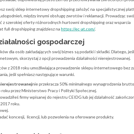
esz swój sklep internetowy dropshipping założyć na specjalistycznej plat
udogodnień, między innymi obsługę zwrotów i reklamacji. Prowadząc swój
ać z szerokiej oferty różnorodnych hurtowni dropshipping oraz wsparcia
t full dropshipping znajdziesz na
https://ec-at.com/
.
ziałalności gospodarczej
w dla osób zakładających swój biznes są podatki i składki. Dlatego, jeśl
etowym, skorzystaj z opcji prowadzenia działalności nierejestrowanej.
ców z 2018 roku umożliwiająca prowadzenie sklepu internetowego bez z
ania, jeśli spełniasz następujące warunki.
nierejestrowanej
nie przekracza 50% minimalnego wynagrodzenia brutto
 roku przez Ministerstwo Pracy i Polityki Społecznej.
prowadziłeś firmy wpisanej do rejestru CEIDG lub jej działalność zakończo
 2017 roku.
owej.
adać koncesji, licencji, lub pozwolenia na oferowane produkty.