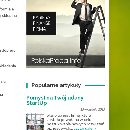
formie e-
 sklep na
i dopiero
akładania
 dla
Popularne artykuły
na
Pomysł na Twój udany
StartUp
15 września 2015
Start-up jest firmą, która
została powołana w celu
poszukiwania nowych rozwiązań
biznesowych...
czytaj dalej »