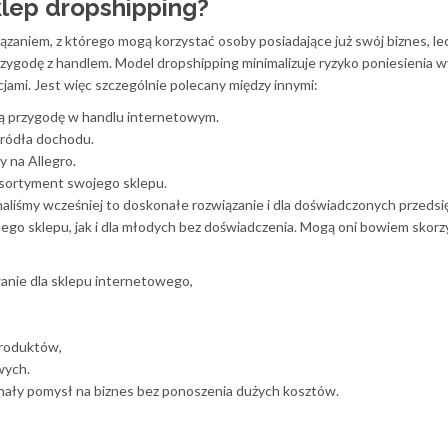
klep dropshipping?
zaniem, z którego mogą korzystać osoby posiadające już swój biznes, le
rzygodę z handlem. Model dropshipping minimalizuje ryzyko poniesienia 
ami. Jest więc szczególnie polecany między innymi:
ją przygodę w handlu internetowym.
ródła dochodu.
 na Allegro.
sortyment swojego sklepu.
naliśmy wcześniej to doskonałe rozwiązanie i dla doświadczonych przedsi
jnego sklepu, jak i dla młodych bez doświadczenia. Mogą oni bowiem skorz
anie dla sklepu internetowego,
produktów,
wych.
nały pomysł na biznes bez ponoszenia dużych kosztów.