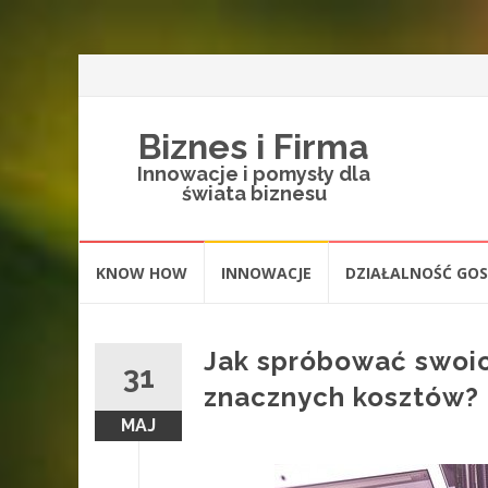
Biznes i Firma
Innowacje i pomysły dla
świata biznesu
Skip
KNOW HOW
INNOWACJE
DZIAŁALNOŚĆ GO
to
content
Jak spróbować swoic
31
znacznych kosztów?
MAJ