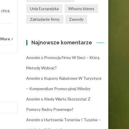
Unia Europejska
Własny biznes
e chcą
Zakładanie firmy
Zawody
 More
Najnowsze komentarze
Anonim
o
Promocja Firmy W Sieci – Którą
Metodę Wybrać?
Anonim
o
Kupony Rabatowe W Turystyce
– Kompendium Promocyjnej Wiedzy
Anonim
o
Kiedy Warto Skorzystać Z
Pomocy Radcy Prawnego?
Anonim
o
Hurtownia Tonerów I Tuszów –