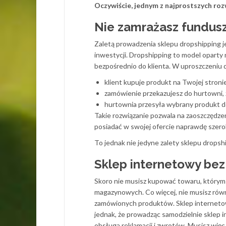
Oczywiście, jednym z najprostszych roz
Nie zamrażasz fundus
Zaletą prowadzenia sklepu dropshipping j
inwestycji. Dropshipping to model oparty
bezpośrednio do klienta. W uproszczeniu d
klient kupuje produkt na Twojej stroni
zamówienie przekazujesz do hurtowni, 
hurtownia przesyła wybrany produkt do
Takie rozwiązanie pozwala na zaoszczędze
posiadać w swojej ofercie naprawdę szer
To jednak nie jedyne zalety sklepu dropsh
Sklep internetowy be
Skoro nie musisz kupować towaru, którym
magazynowych. Co więcej, nie musisz równi
zamówionych produktów. Sklep internetowy
jednak, że prowadząc samodzielnie sklep in
obsługa reklamacji i zwrotów. Musisz wi