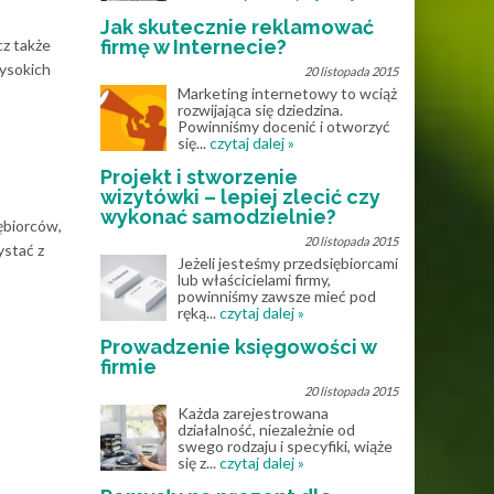
Jak skutecznie reklamować
cz także
firmę w Internecie?
wysokich
20 listopada 2015
Marketing internetowy to wciąż
rozwijająca się dziedzina.
Powinniśmy docenić i otworzyć
się...
czytaj dalej »
Projekt i stworzenie
wizytówki – lepiej zlecić czy
wykonać samodzielnie?
ębiorców,
20 listopada 2015
ystać z
Jeżeli jesteśmy przedsiębiorcami
lub właścicielami firmy,
powinniśmy zawsze mieć pod
ręką...
czytaj dalej »
Prowadzenie księgowości w
firmie
20 listopada 2015
Każda zarejestrowana
działalność, niezależnie od
swego rodzaju i specyfiki, wiąże
się z...
czytaj dalej »