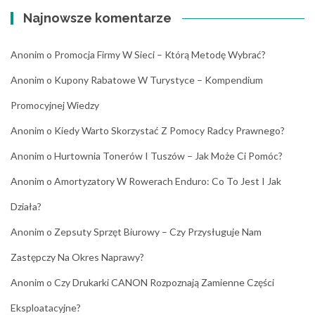
Najnowsze komentarze
Anonim
o
Promocja Firmy W Sieci – Którą Metodę Wybrać?
Anonim
o
Kupony Rabatowe W Turystyce – Kompendium
Promocyjnej Wiedzy
Anonim
o
Kiedy Warto Skorzystać Z Pomocy Radcy Prawnego?
Anonim
o
Hurtownia Tonerów I Tuszów – Jak Może Ci Pomóc?
Anonim
o
Amortyzatory W Rowerach Enduro: Co To Jest I Jak
Działa?
Anonim
o
Zepsuty Sprzęt Biurowy – Czy Przysługuje Nam
Zastępczy Na Okres Naprawy?
Anonim
o
Czy Drukarki CANON Rozpoznają Zamienne Części
Eksploatacyjne?