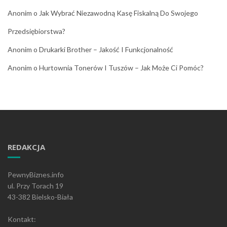
Anonim
o
Jak Wybrać Niezawodną Kasę Fiskalną Do Swojego
Przedsiębiorstwa?
Anonim
o
Drukarki Brother – Jakość I Funkcjonalność
Anonim
o
Hurtownia Tonerów I Tuszów – Jak Może Ci Pomóc?
REDAKCJA
PewnyBiznes.info
ul. Przy Torach 19
43-382 Bielsko-Biała
Kontakt: