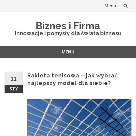
Menu
Skip
Biznes i Firma
to
Innowacje i pomysły dla świata biznesu
content
MENU
Skip
to
content
Rakieta tenisowa – jak wybrać
11
najlepszy model dla siebie?
STY