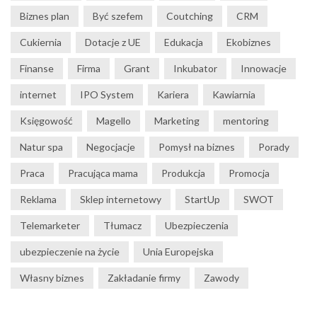
Biznes plan
Być szefem
Coutching
CRM
Cukiernia
Dotacje z UE
Edukacja
Ekobiznes
Finanse
Firma
Grant
Inkubator
Innowacje
internet
IPO System
Kariera
Kawiarnia
Księgowość
Magello
Marketing
mentoring
Natur spa
Negocjacje
Pomysł na biznes
Porady
Praca
Pracująca mama
Produkcja
Promocja
Reklama
Sklep internetowy
StartUp
SWOT
Telemarketer
Tłumacz
Ubezpieczenia
ubezpieczenie na życie
Unia Europejska
Własny biznes
Zakładanie firmy
Zawody