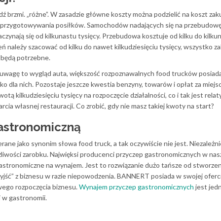
dź brzmi. „różne”. W zasadzie główne koszty można podzielić na koszt zak
o przygotowywania posiłków. Samochodów nadających się na przebudowę
czynają się od kilkunastu tysięcy. Przebudowa kosztuje od kilku do kilku
eń należy szacować od kilku do nawet kilkudziesięciu tysięcy, wszystko za
e będą potrzebne.
 uwagę to wygląd auta, większość rozpoznawalnych food trucków posiad
ko dla nich. Pozostaje jeszcze kwestia benzyny, towarów i opłat za miejs
otą kilkudziesięciu tysięcy na rozpoczęcie działalności, co i tak jest rela
ia własnej restauracji. Co zrobić, gdy nie masz takiej kwoty na start?
astronomiczną
ane jako synonim słowa food truck, a tak oczywiście nie jest. Niezależni
żliwości zarobku. Najwięksi producenci przyczep gastronomicznych w nas
astronomiczne na wynajem. Jest to rozwiązanie dużo tańsze od stworzen
wyjść” z biznesu w razie niepowodzenia. BANNERT posiada w swojej oferc
wego rozpoczęcia biznesu.
Wynajem przyczep gastronomicznych
jest jedn
 w gastronomii.