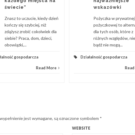
każdego miejsca na
najważniejsze
świecie”
wskazówki
Znasz to uczucie, kiedy dzień
Pożyczka w prywatnej 
kończy się szybciej, niż
pożyczkowej to alter
zdążysz zrobić cokolwiek dla
dla tych osób, które z
siebie? Praca, dom, dzieci,
różnych względów, ni
obowiązki,...
bądź nie mogą...
łalność gospodarcza
Działalność gospodarcza
Read More
Read
 wypełnienie jest wymagane, są oznaczone symbolem
*
WEBSITE