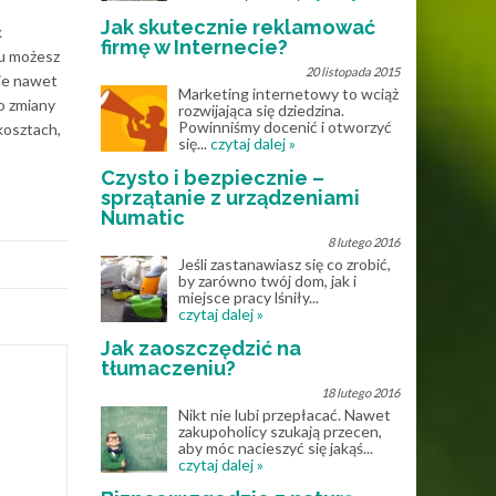
Jak skutecznie reklamować
k
firmę w Internecie?
tu możesz
20 listopada 2015
zie nawet
Marketing internetowy to wciąż
o zmiany
rozwijająca się dziedzina.
Powinniśmy docenić i otworzyć
kosztach,
się...
czytaj dalej »
Czysto i bezpiecznie –
sprzątanie z urządzeniami
Numatic
8 lutego 2016
Jeśli zastanawiasz się co zrobić,
by zarówno twój dom, jak i
miejsce pracy lśniły...
czytaj dalej »
Jak zaoszczędzić na
tłumaczeniu?
18 lutego 2016
Nikt nie lubi przepłacać. Nawet
zakupoholicy szukają przecen,
aby móc nacieszyć się jakąś...
czytaj dalej »