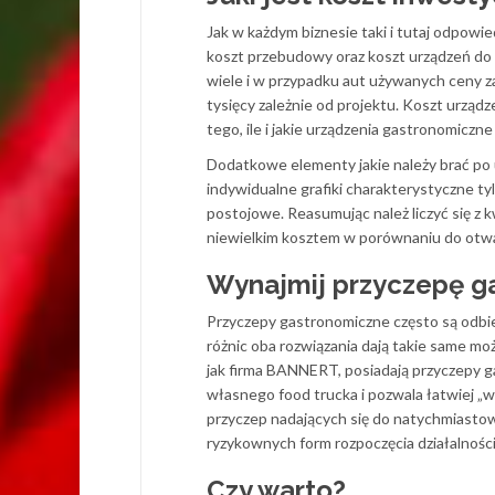
Jak w każdym biznesie taki i tutaj odpowie
koszt przebudowy oraz koszt urządzeń d
wiele i w przypadku aut używanych ceny za
tysięcy zależnie od projektu. Koszt urządz
tego, ile i jakie urządzenia gastronomiczn
Dodatkowe elementy jakie należy brać po
indywidualne grafiki charakterystyczne tyl
postojowe. Reasumując należ liczyć się z kw
niewielkim kosztem w porównaniu do otwarc
Wynajmij przyczepę g
Przyczepy gastronomiczne często są odbier
różnic oba rozwiązania dają takie same mo
jak firma BANNERT, posiadają przyczepy g
własnego food trucka i pozwala łatwiej „
przyczep nadających się do natychmiasto
ryzykownych form rozpoczęcia działalności
Czy warto?