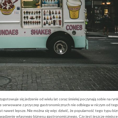
zygotowuje się jedzenie od wielu lat coraz śmielej poczynają sobie na ryn
e serwowane z przyczep gastronomicznych nie odbiega w niczym od teg
t nawet lepsze. Nie można się więc dziwić, że popularność tego typu bi
rowadzenie własnego biznesu gastronomicznego. Czy jest jeszcze miejsce