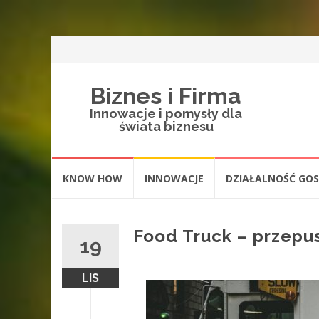
Biznes i Firma
Innowacje i pomysły dla
świata biznesu
Skip
KNOW HOW
INNOWACJE
DZIAŁALNOŚĆ GO
to
content
Food Truck – przepu
19
LIS