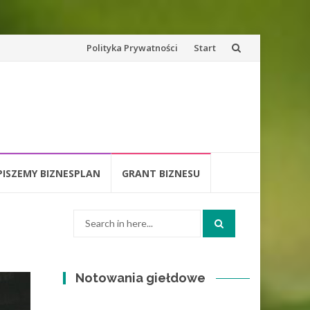
Skip
Polityka Prywatności
Start
to
content
PISZEMY BIZNESPLAN
GRANT BIZNESU
Search
for:
Notowania giełdowe