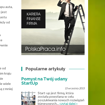
upu auta,
 jest
nastu
leży od
a
ce
tywnie
e od
Popularne artykuły
zm kraju
ie
Pomysł na Twój udany
StartUp
ie wiele
ą z mniej
15 września 2015
Start-up jest firmą, która
została powołana w celu
poszukiwania nowych rozwiązań
biznesowych...
czytaj dalej »