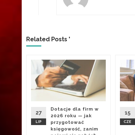
Related Posts '
i to
esu
ury z
20 340
Dotacje dla firm w
: liceów
27
15
2026 roku — jak
LIP
przygotować
CZE
księgowość, zanim