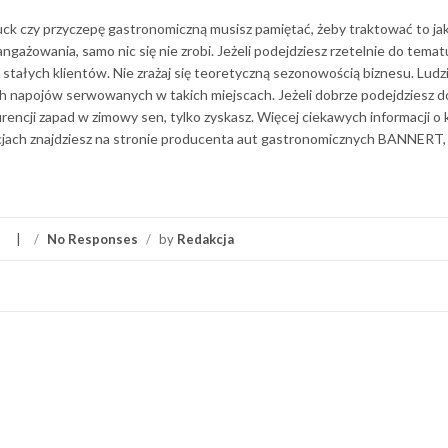
ruck czy przyczepę gastronomiczną musisz pamiętać, żeby traktować to ja
ażowania, samo nic się nie zrobi. Jeżeli podejdziesz rzetelnie do tema
u stałych klientów. Nie zrażaj się teoretyczną sezonowością biznesu. Lud
łych napojów serwowanych w takich miejscach. Jeżeli dobrze podejdziesz d
rencji zapad w zimowy sen, tylko zyskasz. Więcej ciekawych informacji o 
acjach znajdziesz na stronie producenta aut gastronomicznych BANNERT,
/
No Responses
/
by
Redakcja