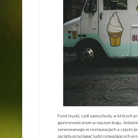
Food trucki, czyli samochody, w których pr
gastronomicznym w naszym kraju. Jedzeni
serwowanego w restauracjach a często jes
zaczęła przyciągać ludzi rozważających p