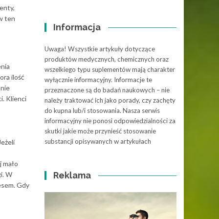
enty,
w ten
Informacja
Uwaga! Wszystkie artykuły dotyczące
produktów medycznych, chemicznych oraz
enia
wszelkiego typu suplementów mają charakter
ra ilość
wyłącznie informacyjny. Informacje te
 nie
przeznaczone są do badań naukowych – nie
. Klienci
należy traktować ich jako porady, czy zachęty
do kupna lub/i stosowania. Nasza serwis
informacyjny nie ponosi odpowiedzialności za
skutki jakie może przynieść stosowanie
substancji opisywanych w artykułach
eżeli
j mało
i. W
Reklama
nesem. Gdy