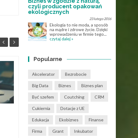
Biznes w zgodzie z naturą,
czyli producent opakowań
ekologicznych
23 lutego 2016
Ekologia to nie moda, a sposób
na mądre i zdrowe życie. Dzięki
wprowadzeniu w firmie tego...
czytaj dalej »
Popularne
Program do obiegu
30
27
Akcelerator
Bezrobocie
dokumentów – jak to
KWI
działa w praktyce?
KWI
Big Data
Biznes
Biznes plan
Obieg dokumentacji w firmie
Być szefem
Coutching
CRM
często opiera się na mailach,
segregatorach i „ustnych
Cukiernia
Dotacje z UE
ustaleniach”. Dopóki zespół
Edukacja
Ekobiznes
Finanse
jest mały to...
Firma
Grant
Inkubator
Działalność gospodarcza