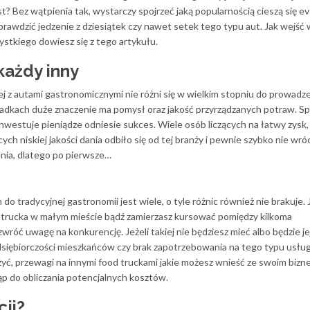
st? Bez wątpienia tak, wystarczy spojrzeć jaką popularnością cieszą się ev
sprawdzić jedzenie z dziesiątek czy nawet setek tego typu aut. Jak wejść 
ystkiego dowiesz się z tego artykułu.
każdy inny
j z autami gastronomicznymi nie różni się w wielkim stopniu do prowadz
adkach duże znaczenie ma pomysł oraz jakość przyrządzanych potraw. Spo
inwestuje pieniądze odniesie sukces. Wiele osób liczących na łatwy zysk,
h niskiej jakości dania odbiło się od tej branży i pewnie szybko nie wróci
nia, dlatego po pierwsze…
o tradycyjnej gastronomii jest wiele, o tyle różnic również nie brakuje. J
 trucka w małym mieście bądź zamierzasz kursować pomiędzy kilkoma
wróć uwagę na konkurencję. Jeżeli takiej nie będziesz mieć albo będzie je
siębiorczości mieszkańców czy brak zapotrzebowania na tego typu usług
żyć, przewagi na innymi food truckami jakie możesz wnieść ze swoim biz
ąp do obliczania potencjalnych kosztów.
cji?