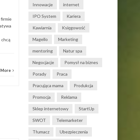
Dział
Innowacje
internet
Read More
IPO System
Kariera
firmie
natywa
Kawiarnia
Księgowość
Magello
Marketing
e chcą
mentoring
Natur spa
Negocjacje
Pomysł na biznes
 More
Porady
Praca
Pracująca mama
Produkcja
Promocja
Reklama
Sklep internetowy
StartUp
SWOT
Telemarketer
Tłumacz
Ubezpieczenia