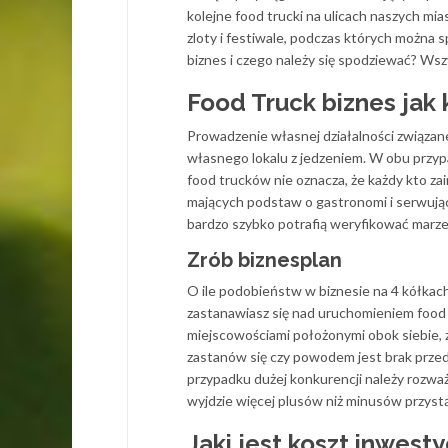
kolejne food trucki na ulicach naszych mia
zloty i festiwale, podczas których można 
biznes i czego należy się spodziewać? Wsz
Food Truck biznes jak 
Prowadzenie własnej działalności związane
własnego lokalu z jedzeniem. W obu przyp
food trucków nie oznacza, że każdy kto za
mających podstaw o gastronomi i serwującyc
bardzo szybko potrafią weryfikować marze
Zrób biznesplan
O ile podobieństw w biznesie na 4 kółkach d
zastanawiasz się nad uruchomieniem food
miejscowościami położonymi obok siebie, z
zastanów się czy powodem jest brak przed
przypadku dużej konkurencji należy rozwa
wyjdzie więcej plusów niż minusów przyst
Jaki jest koszt inwesty