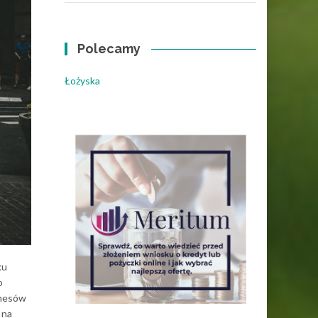
Polecamy
Łożyska
ku
o
znesów
 na