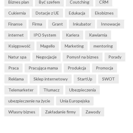
Biznes plan
Być szefem
Coutching
CRM
Cukiernia
Dotacje z UE
Edukacja
Ekobiznes
Finanse
Firma
Grant
Inkubator
Innowacje
internet
IPO System
Kariera
Kawiarnia
Księgowość
Magello
Marketing
mentoring
Natur spa
Negocjacje
Pomysł na biznes
Porady
Praca
Pracująca mama
Produkcja
Promocja
Reklama
Sklep internetowy
StartUp
SWOT
Telemarketer
Tłumacz
Ubezpieczenia
ubezpieczenie na życie
Unia Europejska
Własny biznes
Zakładanie firmy
Zawody