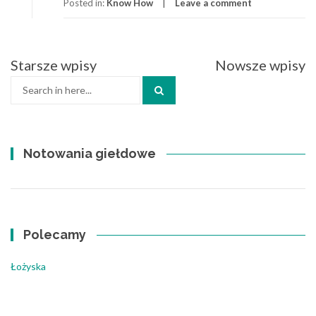
Posted in:
Know How
Leave a comment
Starsze wpisy
Nowsze wpisy
Nawigacja
Search
po
for:
wpisach
Notowania giełdowe
Polecamy
Łożyska