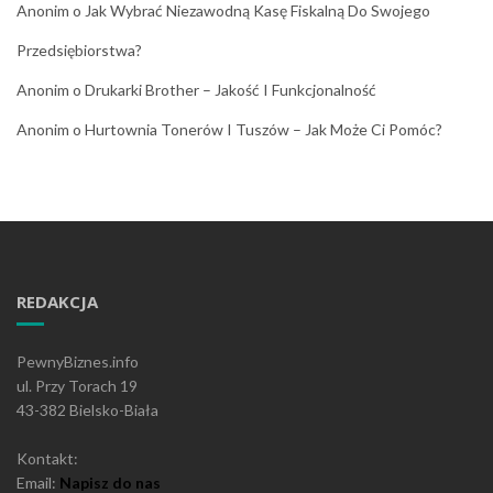
Anonim
o
Jak Wybrać Niezawodną Kasę Fiskalną Do Swojego
Przedsiębiorstwa?
Anonim
o
Drukarki Brother – Jakość I Funkcjonalność
Anonim
o
Hurtownia Tonerów I Tuszów – Jak Może Ci Pomóc?
REDAKCJA
PewnyBiznes.info
ul. Przy Torach 19
43-382 Bielsko-Biała
Kontakt:
Email:
Napisz do nas