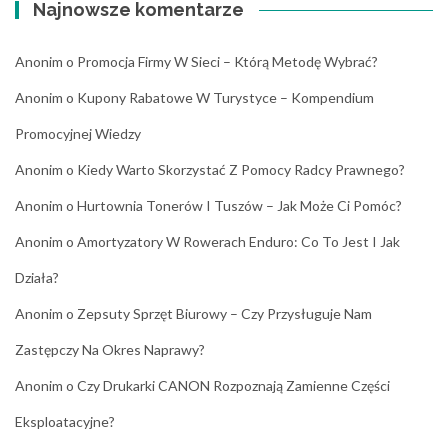
Najnowsze komentarze
Anonim
o
Promocja Firmy W Sieci – Którą Metodę Wybrać?
Anonim
o
Kupony Rabatowe W Turystyce – Kompendium
Promocyjnej Wiedzy
Anonim
o
Kiedy Warto Skorzystać Z Pomocy Radcy Prawnego?
Anonim
o
Hurtownia Tonerów I Tuszów – Jak Może Ci Pomóc?
Anonim
o
Amortyzatory W Rowerach Enduro: Co To Jest I Jak
Działa?
Anonim
o
Zepsuty Sprzęt Biurowy – Czy Przysługuje Nam
Zastępczy Na Okres Naprawy?
Anonim
o
Czy Drukarki CANON Rozpoznają Zamienne Części
Eksploatacyjne?