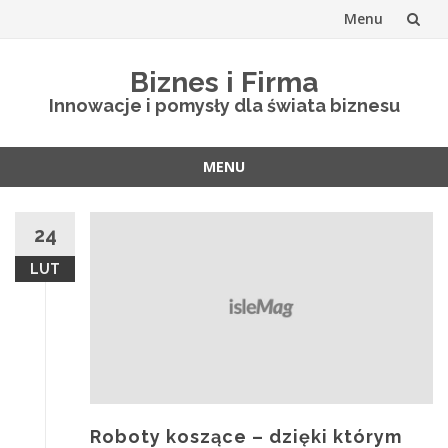
Menu
Skip
Biznes i Firma
to
Innowacje i pomysły dla świata biznesu
content
MENU
Skip
to
24
content
LUT
Roboty koszące – dzięki którym