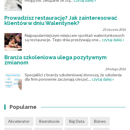
Mogą być związane ze złą...
czytaj dalej »
Prowadzisz restaurację? Jak zainteresować
klientów w dniu Walentynek?
25 stycznia 2016
Najpopularniejszym miejscem spotkań walentynkowych
są restauracje. Tego dnia przeżywają one...
czytaj dalej »
Branża szkoleniowa ulega pozytywnym
zmianom
24 lutego 2016
Specjaliści z branży szkoleniowej donoszą, że szkolenia
dla firm ponownie zaczynają cieszyć...
czytaj dalej »
Popularne
Akcelerator
Bezrobocie
Big Data
Biznes