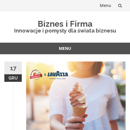
Menu
Skip
Biznes i Firma
to
Innowacje i pomysły dla świata biznesu
content
MENU
Skip
to
17
content
GRU