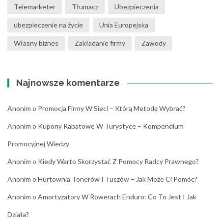
Telemarketer
Tłumacz
Ubezpieczenia
ubezpieczenie na życie
Unia Europejska
Własny biznes
Zakładanie firmy
Zawody
Najnowsze komentarze
Anonim
o
Promocja Firmy W Sieci – Którą Metodę Wybrać?
Anonim
o
Kupony Rabatowe W Turystyce – Kompendium
Promocyjnej Wiedzy
Anonim
o
Kiedy Warto Skorzystać Z Pomocy Radcy Prawnego?
Anonim
o
Hurtownia Tonerów I Tuszów – Jak Może Ci Pomóc?
Anonim
o
Amortyzatory W Rowerach Enduro: Co To Jest I Jak
Działa?