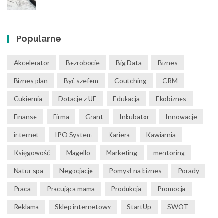
Popularne
Akcelerator
Bezrobocie
Big Data
Biznes
Biznes plan
Być szefem
Coutching
CRM
Cukiernia
Dotacje z UE
Edukacja
Ekobiznes
Finanse
Firma
Grant
Inkubator
Innowacje
internet
IPO System
Kariera
Kawiarnia
Księgowość
Magello
Marketing
mentoring
Natur spa
Negocjacje
Pomysł na biznes
Porady
Praca
Pracująca mama
Produkcja
Promocja
Reklama
Sklep internetowy
StartUp
SWOT