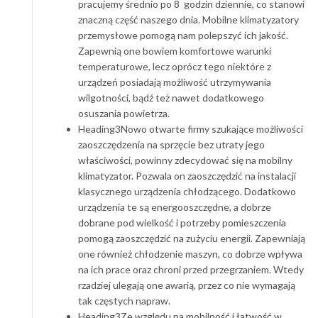
pracujemy średnio po 8 godzin dziennie, co stanowi
znaczną część naszego dnia. Mobilne klimatyzatory
przemysłowe pomogą nam polepszyć ich jakość.
Zapewnią one bowiem komfortowe warunki
temperaturowe, lecz oprócz tego niektóre z
urządzeń posiadają możliwość utrzymywania
wilgotności, bądź też nawet dodatkowego
osuszania powietrza.
Heading3Nowo otwarte firmy szukające możliwości
zaoszczędzenia na sprzęcie bez utraty jego
właściwości, powinny zdecydować się na mobilny
klimatyzator. Pozwala on zaoszczędzić na instalacji
klasycznego urządzenia chłodzącego. Dodatkowo
urządzenia te są energooszczędne, a dobrze
dobrane pod wielkość i potrzeby pomieszczenia
pomogą zaoszczędzić na zużyciu energii. Zapewniają
one również chłodzenie maszyn, co dobrze wpływa
na ich prace oraz chroni przed przegrzaniem. Wtedy
rzadziej ulegają one awarią, przez co nie wymagają
tak częstych napraw.
Heading3Ze względu na mobilność i łatwość w