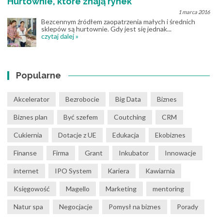
Hurtownie, które znają rynek
1 marca 2016
Bezcennym źródłem zaopatrzenia małych i średnich
sklepów są hurtownie. Gdy jest się jednak...
czytaj dalej »
Popularne
Akcelerator
Bezrobocie
Big Data
Biznes
Biznes plan
Być szefem
Coutching
CRM
Cukiernia
Dotacje z UE
Edukacja
Ekobiznes
Finanse
Firma
Grant
Inkubator
Innowacje
internet
IPO System
Kariera
Kawiarnia
Księgowość
Magello
Marketing
mentoring
Natur spa
Negocjacje
Pomysł na biznes
Porady