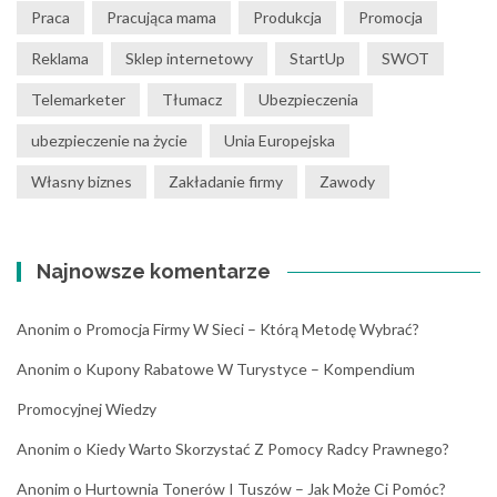
Praca
Pracująca mama
Produkcja
Promocja
Reklama
Sklep internetowy
StartUp
SWOT
Telemarketer
Tłumacz
Ubezpieczenia
ubezpieczenie na życie
Unia Europejska
Własny biznes
Zakładanie firmy
Zawody
Najnowsze komentarze
Anonim
o
Promocja Firmy W Sieci – Którą Metodę Wybrać?
Anonim
o
Kupony Rabatowe W Turystyce – Kompendium
Promocyjnej Wiedzy
Anonim
o
Kiedy Warto Skorzystać Z Pomocy Radcy Prawnego?
Anonim
o
Hurtownia Tonerów I Tuszów – Jak Może Ci Pomóc?