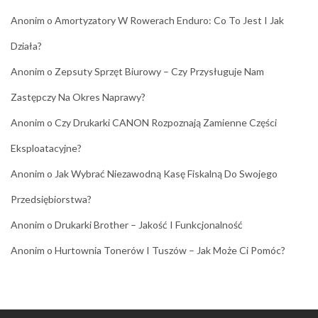
Anonim
o
Amortyzatory W Rowerach Enduro: Co To Jest I Jak
Działa?
Anonim
o
Zepsuty Sprzęt Biurowy – Czy Przysługuje Nam
Zastępczy Na Okres Naprawy?
Anonim
o
Czy Drukarki CANON Rozpoznają Zamienne Części
Eksploatacyjne?
Anonim
o
Jak Wybrać Niezawodną Kasę Fiskalną Do Swojego
Przedsiębiorstwa?
Anonim
o
Drukarki Brother – Jakość I Funkcjonalność
Anonim
o
Hurtownia Tonerów I Tuszów – Jak Może Ci Pomóc?