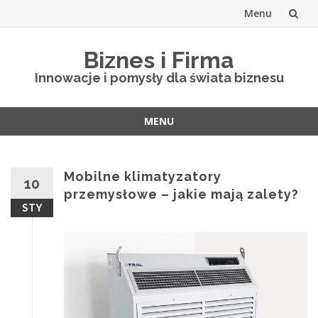
Menu
Skip
Biznes i Firma
to
Innowacje i pomysły dla świata biznesu
content
MENU
Skip
to
content
Mobilne klimatyzatory
10
przemysłowe – jakie mają zalety?
STY