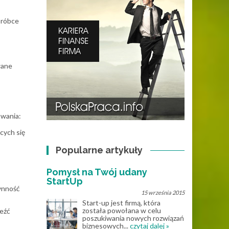
bróbce
wane
owania:
cych się
Popularne artykuły
Pomysł na Twój udany
StartUp
łynność
15 września 2015
Start-up jest firmą, która
została powołana w celu
leźć
poszukiwania nowych rozwiązań
biznesowych...
czytaj dalej »