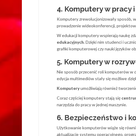
4. Komputery w pracy i
Komputery zrewolucjonizowały sposób, w j
prowadzenie wideokonferencji, projektow
W edukacji komputery wspierają naukę zda
edukacyjnych
. Dzięki nim studenci i ucz
grafiki komputerowej czy nauki języków o
5. Komputery w rozry
Nie sposób przecenić roli komputerów w dz
edycja multimediów stały się możliwe dzi
Komputery
umożliwiają również tworzenie
Coraz częściej komputery stają się
centru
narzędzia do pracy w jednej maszynie.
6. Bezpieczeństwo i 
Użytkowanie komputerów wiąże się równie
aktualizacje systemu operacyjnego, prog