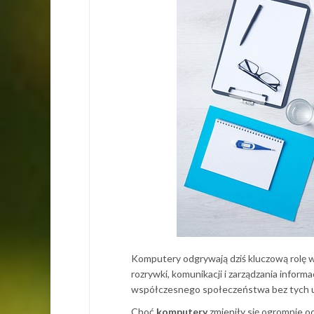
Komputery odgrywają dziś kluczową rolę w
rozrywki, komunikacji i zarządzania infor
współczesnego społeczeństwa bez tych 
Choć
komputery
zmieniły się ogromnie o