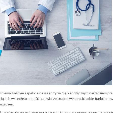
 niemal każdym aspekcie naszego życia. Są nieodłącznym narzędziem prac
macją. Ich wszechstronność sprawia, że trudno wyobrazić sobie funkcjono
urządzeń.
d czasów pierwszych maszyn liczących, ich podstawowa rola pozostaje n