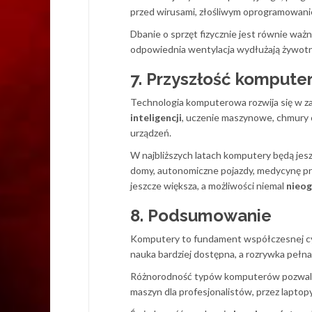
przed wirusami, złośliwym oprogramowanie
Dbanie o sprzęt fizycznie jest równie wa
odpowiednia wentylacja wydłużają żywotno
7. Przyszłość kompute
Technologia komputerowa rozwija się w 
inteligencji
, uczenie maszynowe, chmury
urządzeń.
W najbliższych latach komputery będą jes
domy, autonomiczne pojazdy, medycynę pre
jeszcze większa, a możliwości niemal
nieog
8. Podsumowanie
Komputery to fundament współczesnej cywil
nauka bardziej dostępna, a rozrywka peł
Różnorodność typów komputerów pozwala 
maszyn dla profesjonalistów, przez laptopy