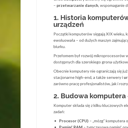
–
przetwarzanie danych
, wspomaganie de
1. Historia komputeró
urządzeń
Początki komputerów sięgają XIX wieku, k
ewoluowała – od dużych maszyn zajmujący
biurku.
Przełomem był rozwój mikroprocesorów w 
dostępnych dla szerokiego grona użytkow
Obecnie komputery nie ograniczają się już
stacjonarne high-end, a także serwery i
ur
zarówno pracę profesjonalistów, jak i rozr
2. Budowa komputera –
Komputer składa się z kilku kluczowych 
zadań:
Procesor (CPU)
– „mózg” komputera o
Pamięć RAM
– tymczasowa pamięć ope