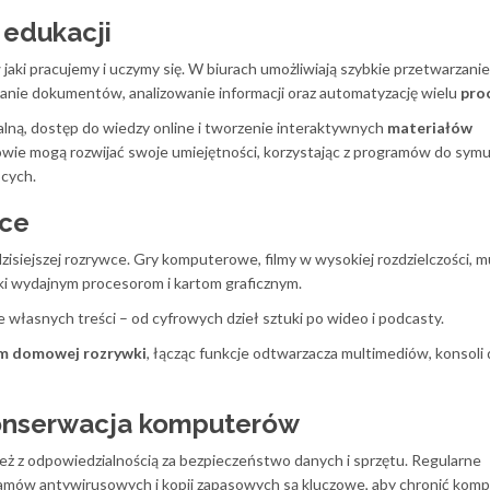
 edukacji
aki pracujemy i uczymy się. W biurach umożliwiają szybkie przetwarzanie
anie dokumentów, analizowanie informacji oraz automatyzację wielu
pro
lną, dostęp do wiedzy online i tworzenie interaktywnych
materiałów
niowie mogą rozwijać swoje umiejętności, korzystając z programów do symul
bcych.
wce
isiejszej rozrywce. Gry komputerowe, filmy w wysokiej rozdzielczości, m
ęki wydajnym procesorom i kartom graficznym.
 własnych treści – od cyfrowych dzieł sztuki po wideo i podcasty.
m domowej rozrywki
, łącząc funkcje odtwarzacza multimediów, konsoli d
konserwacja komputerów
ż z odpowiedzialnością za bezpieczeństwo danych i sprzętu. Regularne
ramów antywirusowych i kopii zapasowych są kluczowe, aby chronić kom