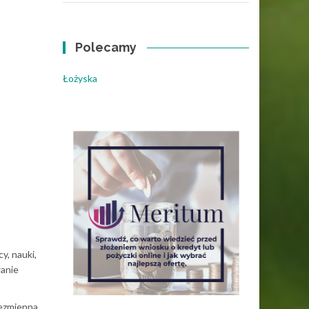
Polecamy
Łożyska
y, nauki,
wanie
iezmienna