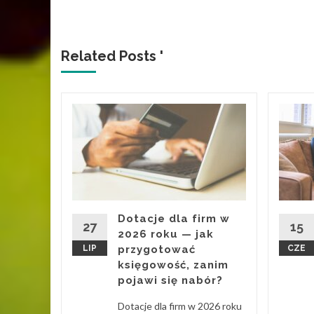
Related Posts '
i to
esu
ury z
20 340
Dotacje dla firm w
: liceów
27
15
2026 roku — jak
LIP
przygotować
CZE
księgowość, zanim
pojawi się nabór?
Dotacje dla firm w 2026 roku
d More