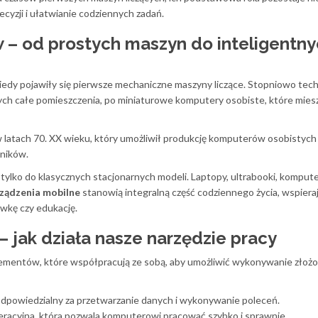
cyzji i ułatwianie codziennych zadań.
w – od prostych maszyn do inteligentn
iedy pojawiły się pierwsze mechaniczne maszyny liczące. Stopniowo tec
ch całe pomieszczenia, po miniaturowe komputery osobiste, które miesz
latach 70. XX wieku, który umożliwił produkcję komputerów osobistych
ników.
 tylko do klasycznych stacjonarnych modeli. Laptopy, ultrabooki, komput
ządzenia mobilne
stanowią integralną część codziennego życia, wspiera
ywkę czy edukację.
 jak działa nasze narzędzie pracy
elementów, które współpracują ze sobą, aby umożliwić wykonywanie złoż
dpowiedzialny za przetwarzanie danych i wykonywanie poleceń.
racyjna, która pozwala komputerowi pracować szybko i sprawnie.