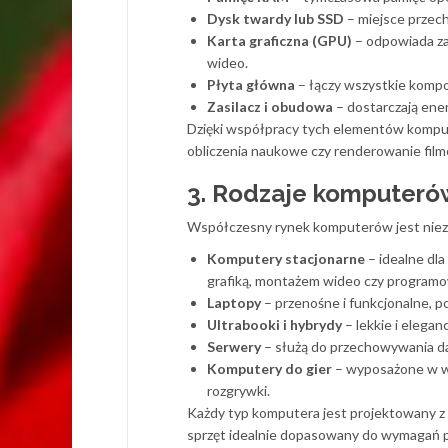
Dysk twardy lub SSD
– miejsce przech
Karta graficzna (GPU)
– odpowiada za
wideo.
Płyta główna
– łączy wszystkie kompo
Zasilacz i obudowa
– dostarczają ene
Dzięki współpracy tych elementów komput
obliczenia naukowe czy renderowanie film
3. Rodzaje komputerów
Współczesny rynek komputerów jest niezw
Komputery stacjonarne
– idealne dla
grafiką, montażem wideo czy program
Laptopy
– przenośne i funkcjonalne, po
Ultrabooki i hybrydy
– lekkie i elegan
Serwery
– służą do przechowywania dany
Komputery do gier
– wyposażone w wyd
rozgrywki.
Każdy typ komputera jest projektowany z
sprzęt idealnie dopasowany do wymagań pr