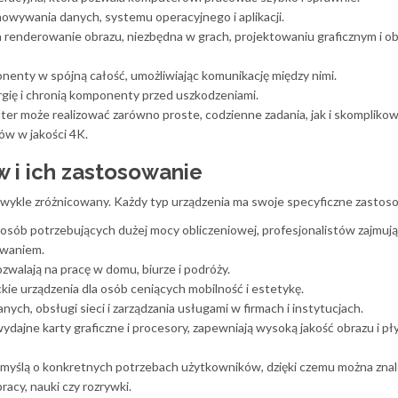
owywania danych, systemu operacyjnego i aplikacji.
 renderowanie obrazu, niezbędna w grach, projektowaniu graficznym i o
nenty w spójną całość, umożliwiając komunikację między nimi.
rgię i chronią komponenty przed uszkodzeniami.
er może realizować zarówno proste, codzienne zadania, jak i skompliko
ów w jakości 4K.
 i ich zastosowanie
ykle zróżnicowany. Każdy typ urządzenia ma swoje specyficzne zastos
 osób potrzebujących dużej mocy obliczeniowej, profesjonalistów zajmują
owaniem.
zwalają na pracę w domu, biurze i podróży.
ckie urządzenia dla osób ceniących mobilność i estetykę.
ch, obsługi sieci i zarządzania usługami w firmach i instytucjach.
ajne karty graficzne i procesory, zapewniają wysoką jakość obrazu i p
 myślą o konkretnych potrzebach użytkowników, dzięki czemu można zna
acy, nauki czy rozrywki.