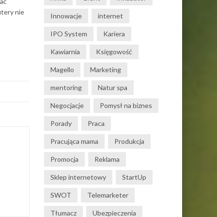
tać
tery nie
Innowacje
internet
IPO System
Kariera
Kawiarnia
Księgowość
Magello
Marketing
mentoring
Natur spa
Negocjacje
Pomysł na biznes
Porady
Praca
Pracująca mama
Produkcja
Promocja
Reklama
Sklep internetowy
StartUp
SWOT
Telemarketer
Tłumacz
Ubezpieczenia