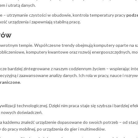
m i utratą danych.
żne – utrzymanie czystości w obudowie, kontrola temperatury pracy
podz
ść urządzenia i zapewniają stabilną pracę.
rów
zawrotnym tempie. Współczesne trendy obejmują komputery oparte na
s
 obliczeniowe, komputery kwantowe oraz rozwój energooszczędnych, mo
zcze bardziej zintegrowane z naszym codziennym życiem – wspierając int
cyzyjną i zaawansowane analizy danych. Ich rola w pracy, nauce i rozryw
raniczone
.
izacji technologicznej. Dzięki nim praca staje się szybsza i bardziej ef
na nowych doświadczeń.
każdemu znaleźć urządzenie dopasowane do swoich potrzeb – od stac
 do pracy mobilnej, po urządzenia do gier i multimediów.