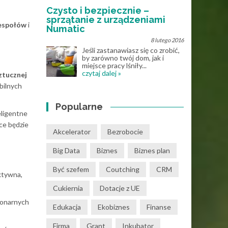
Czysto i bezpiecznie –
sprzątanie z urządzeniami
espołów
i
Numatic
8 lutego 2016
Jeśli zastanawiasz się co zrobić,
by zarówno twój dom, jak i
miejsce pracy lśniły...
czytaj dalej »
ztucznej
bilnych
Popularne
eligentne
ce będzie
Akcelerator
Bezrobocie
Big Data
Biznes
Biznes plan
Być szefem
Coutching
CRM
ektywna,
Cukiernia
Dotacje z UE
jonarnych
Edukacja
Ekobiznes
Finanse
Firma
Grant
Inkubator