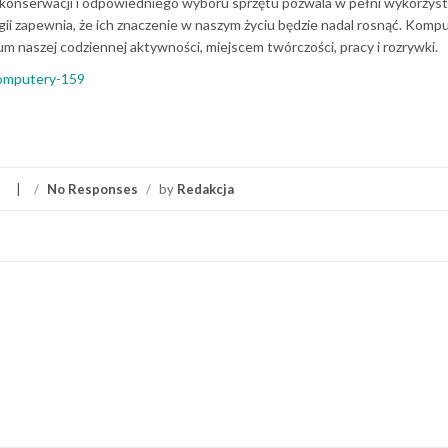
 konserwacji i odpowiedniego wyboru sprzętu pozwala w pełni wykorzys
ii zapewnia, że ich znaczenie w naszym życiu będzie nadal rosnąć. Kompu
rum naszej codziennej aktywności, miejscem twórczości, pracy i rozrywki.
komputery-159
/
No Responses
/
by
Redakcja