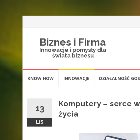
Biznes i Firma
Innowacje i pomysły dla
świata biznesu
Skip
KNOW HOW
INNOWACJE
DZIAŁALNOŚĆ GO
to
content
Komputery – serce w
13
życia
LIS