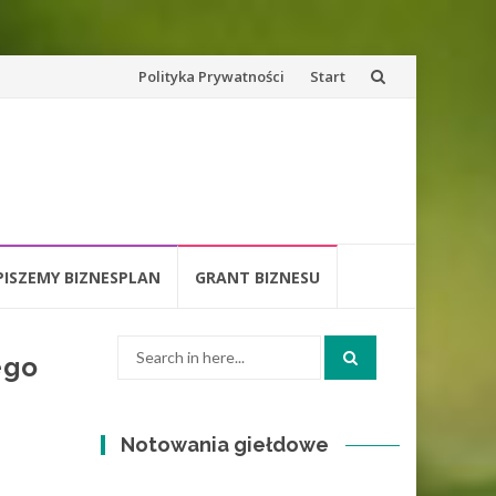
Skip
Polityka Prywatności
Start
to
content
PISZEMY BIZNESPLAN
GRANT BIZNESU
Search
ego
for:
Notowania giełdowe