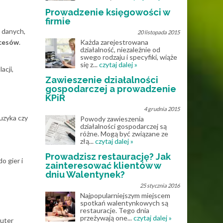
Prowadzenie księgowości w
firmie
 danych,
20 listopada 2015
cesów
.
Każda zarejestrowana
działalność, niezależnie od
swego rodzaju i specyfiki, wiąże
się z...
czytaj dalej »
acji,
Zawieszenie działalności
gospodarczej a prowadzenie
KPiR
4 grudnia 2015
uzyka czy
Powody zawieszenia
działalności gospodarczej są
różne. Mogą być związane ze
złą...
czytaj dalej »
Prowadzisz restaurację? Jak
o gier i
zainteresować klientów w
dniu Walentynek?
25 stycznia 2016
Najpopularniejszym miejscem
spotkań walentynkowych są
restauracje. Tego dnia
przeżywają one...
czytaj dalej »
puter