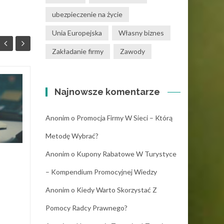
ubezpieczenie na życie
Unia Europejska
Własny biznes
Zakładanie firmy
Zawody
Program do obiegu
Najnowsze komentarze
30
27
dokumentów – jak to
KWI
działa w praktyce?
KWI
Anonim
o
Promocja Firmy W Sieci – Którą
Obieg dokumentacji w firmie
Metodę Wybrać?
często opiera się na mailach,
segregatorach i „ustnych
Anonim
o
Kupony Rabatowe W Turystyce
ustaleniach”. Dopóki zespół
jest mały to...
– Kompendium Promocyjnej Wiedzy
Anonim
o
Kiedy Warto Skorzystać Z
Działalność gospodarcza
Dział
Pomocy Radcy Prawnego?
Read More