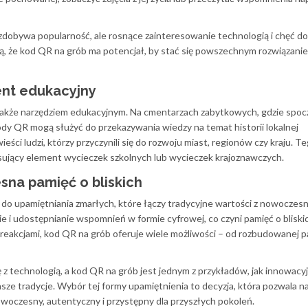
zdobywa popularność, ale rosnące zainteresowanie technologią i chęć do
ą, że kod QR na grób ma potencjał, by stać się powszechnym rozwiązani
ent edukacyjny
także narzędziem edukacyjnym. Na cmentarzach zabytkowych, gdzie spoc
dy QR mogą służyć do przekazywania wiedzy na temat historii lokalnej
ści ludzi, którzy przyczynili się do rozwoju miast, regionów czy kraju. T
sujący element wycieczek szkolnych lub wycieczek krajoznawczych.
na pamięć o bliskich
do upamiętniania zmarłych, które łączy tradycyjne wartości z nowoczes
i udostępnianie wspomnień w formie cyfrowej, co czyni pamięć o bliskic
i reakcjami, kod QR na grób oferuje wiele możliwości – od rozbudowanej p
ę z technologią, a kod QR na grób jest jednym z przykładów, jak innowacy
ze tradycje. Wybór tej formy upamiętnienia to decyzja, która pozwala n
owoczesny, autentyczny i przystępny dla przyszłych pokoleń.