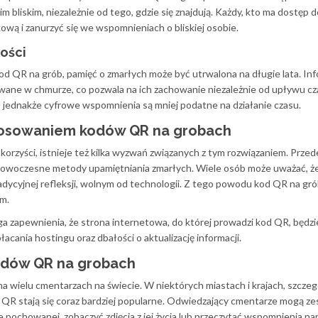
 bliskim, niezależnie od tego, gdzie się znajdują. Każdy, kto ma dostęp d
wą i zanurzyć się we wspomnieniach o bliskiej osobie.
ości
od QR na grób, pamięć o zmarłych może być utrwalona na długie lata. Inf
wane w chmurze, co pozwala na ich zachowanie niezależnie od upływu cz
, jednakże cyfrowe wspomnienia są mniej podatne na działanie czasu.
tosowaniem kodów QR na grobach
korzyści, istnieje też kilka wyzwań związanych z tym rozwiązaniem. Przed
 nowoczesne metody upamiętniania zmarłych. Wiele osób może uważać, ż
ycyjnej refleksji, wolnym od technologii. Z tego powodu kod QR na gró
m.
a zapewnienia, że strona internetowa, do której prowadzi kod QR, będzie
acania hostingu oraz dbałości o aktualizację informacji.
odów QR na grobach
a wielu cmentarzach na świecie. W niektórych miastach i krajach, szczeg
 QR stają się coraz bardziej popularne. Odwiedzający cmentarze mogą 
e pochowanej, zobaczyć zdjęcia z jej życia lub przeczytać wspomnienia na