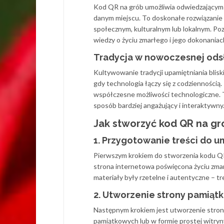
Kod QR na grób umożliwia odwiedzającym 
danym miejscu. To doskonałe rozwiązanie s
społecznym, kulturalnym lub lokalnym. Poz
wiedzy o życiu zmarłego i jego dokonaniac
Tradycja w nowoczesnej ods
Kultywowanie tradycji upamiętniania blis
gdy technologia łączy się z codziennością
współczesne możliwości technologiczne. T
sposób bardziej angażujący i interaktywny
Jak stworzyć kod QR na gr
1. Przygotowanie treści do u
Pierwszym krokiem do stworzenia kodu QR 
strona internetowa poświęcona życiu zmarł
materiały były rzetelne i autentyczne – t
2. Utworzenie strony pamiąt
Następnym krokiem jest utworzenie stron
pamiątkowych lub w formie prostej witryny