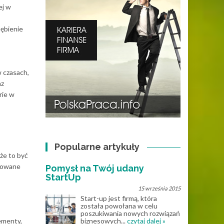
ej w
łębienie
 czasach,
az
rie w
Popularne artykuły
że to być
otowane
Pomysł na Twój udany
StartUp
15 września 2015
Start-up jest firmą, która
została powołana w celu
poszukiwania nowych rozwiązań
lementy,
biznesowych...
czytaj dalej »