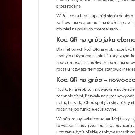
przez rodzinę.
W Polsce ta forma upamiętnienia dopiero 
zachowania wspomnień na dłużej sprawiaj
również na polskich cmentarzach.
Kod QR na grób jako elem
Dla niektórych kod QR na grób może być 
osoby o dużym znaczeniu historycznym, ko
społeczności. To możliwość poznania opowie
rodzaju rozwiązanie może stanowić intere
Kod QR na grób – nowoczes
Kod QR na grób to innowacyjne podejście 
technologiami. Pozwala na przechowywanie 
pełną i trwałą. Choć spotyka się z różnym
rodzinnej po funkcje edukacyjne.
Współczesny świat coraz bardziej łączy si
rozwiązania mogą wspierać i wzbogacać nas
uczczenie życia bliskiej osoby w sposób n