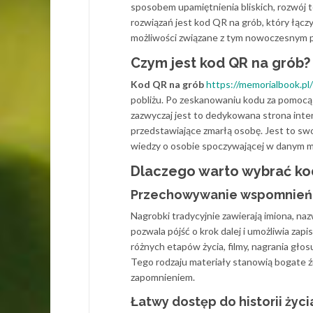
sposobem upamiętnienia bliskich, rozwój 
rozwiązań jest kod QR na grób, który łącz
możliwości związane z tym nowoczesnym po
Czym jest kod QR na grób?
Kod QR na grób
https://memorialbook.pl/
pobliżu. Po zeskanowaniu kodu za pomocą
zazwyczaj jest to dedykowana strona inter
przedstawiające zmarłą osobę. Jest to sw
wiedzy o osobie spoczywającej w danym m
Dlaczego warto wybrać ko
Przechowywanie wspomnień 
Nagrobki tradycyjnie zawierają imiona, naz
pozwala pójść o krok dalej i umożliwia zapi
różnych etapów życia, filmy, nagrania gło
Tego rodzaju materiały stanowią bogate źr
zapomnieniem.
Łatwy dostęp do historii życi