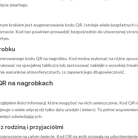
ięcia zmarłego.
nym krokiem jest wygenerowanie kodu QR. Istnieje wiele bezpłatnych i
rnecie. Kod ten powinien prowadzić bezpośrednio do utworzonej strony
rłym.
grobku
enerowanego kodu QR na nagrobku. Kod można wykonać na różne sposo
ować na specjalnej tabliczce lub zastosować naklejki o wysokiej trwało
łanie warunków atmosferycznych, co zapewni jego długowieczność.
QR na nagrobkach
zględem ilości informacji, które mogą być na nich umieszczone. Kod QR 
muje o wiele więcej niż tylko daty urodzin i śmierci. To pełne wspomnieni
pamięci odwiedzających.
 rodziną i przyjaciółmi
 rozproszone na całym świecie. Kod QR na grób pozwala na udostępnienie