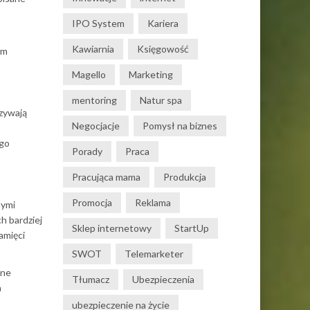
IPO System
Kariera
Kawiarnia
Księgowość
em
Magello
Marketing
mentoring
Natur spa
zywają
Negocjacje
Pomysł na biznes
ego
Porady
Praca
Pracująca mama
Produkcja
Promocja
Reklama
nymi
h bardziej
Sklep internetowy
StartUp
amięci
SWOT
Telemarketer
jne
Tłumacz
Ubezpieczenia
a
ubezpieczenie na życie