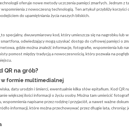
technologii oferuje nowe metody uczczenia pamięci zmarłych. Jednym z t
y wspomnienia z nowoczesną technologią. Ten artykuł przybliży korzyści 
dejściem do upamiętniania życia naszych bliskich.
to specjalny, dwuwymiarowy kod, który umieszcza się na nagrobku lub w
 smartfona, odwiedzający mogą uzyskać dostęp do cyfrowej pamięci o zm
netowa, gdzie można znaleźć informacje, fotografie, wspomnienia lub na
oisty pomost między tradycją a nowoczesnością, który pozwala na pogłęb
iejscu.
d QR na grób?
w formie multimedialnej
wiska, daty urodzin i śmierci, ewentualnie kilka słów epitafium. Kod QR n
sanie większej ilości informacji o życiu osoby. Można tam umieścić fotograf
su, wspomnienia napisane przez rodzinę i przyjaciół, a nawet ważne dokum
ódło informacji, które można przechowywać przez długie lata, chroniąc j
a