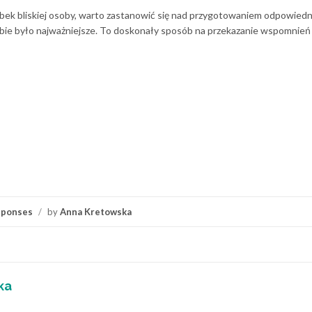
bek bliskiej osoby, warto zastanowić się nad przygotowaniem odpowiedni
sobie było najważniejsze. To doskonały sposób na przekazanie wspomnień
sponses
/
by
Anna Kretowska
ka