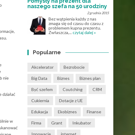
Pomysły na prezent dla
o
naszego szefa na 50 urodziny
2 grudnia 2015
Bez wątpienia każdy z nas
zmaga się od czasu do czasu z
problemem kupna prezentu.
ormacje,
Zwłaszcza,...
czytaj dalej »
asu.
Popularne
e
Akcelerator
Bezrobocie
e
b nie
Big Data
Biznes
Biznes plan
Być szefem
Coutching
CRM
 działać
Cukiernia
Dotacje z UE
Edukacja
Ekobiznes
Finanse
ólnie w
Firma
Grant
Inkubator
zeskanować
Innowacje
internet
pisane