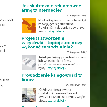
Jak skutecznie reklamować
firmę w Internecie?
20 listopada 2015
 płatnych
Marketing internetowy to wciąż
rozwijająca się dziedzina.
, co
Powinniśmy docenić i otworzyć
się...
czytaj dalej »
Projekt i stworzenie
wizytówki – lepiej zlecić czy
by –
wykonać samodzielnie?
ści.
20 listopada 2015
Jeżeli jesteśmy przedsiębiorcami
lub właścicielami firmy,
powinniśmy zawsze mieć pod
ręką...
czytaj dalej »
Prowadzenie księgowości w
firmie
na grób
a,
20 listopada 2015
Każda zarejestrowana
działalność, niezależnie od
swego rodzaju i specyfiki, wiąże
się z...
czytaj dalej »