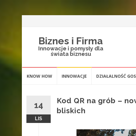
Biznes i Firma
Innowacje i pomysły dla
świata biznesu
Skip
KNOW HOW
INNOWACJE
DZIAŁALNOŚĆ GO
to
content
Kod QR na grób – no
14
bliskich
LIS