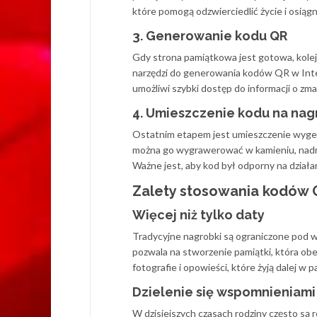
które pomogą odzwierciedlić życie i osiągn
3. Generowanie kodu QR
Gdy strona pamiątkowa jest gotowa, kolej
narzędzi do generowania kodów QR w Inte
umożliwi szybki dostęp do informacji o zma
4. Umieszczenie kodu na na
Ostatnim etapem jest umieszczenie wyg
można go wygrawerować w kamieniu, nadruk
Ważne jest, aby kod był odporny na dzia
Zalety stosowania kodów 
Więcej niż tylko daty
Tradycyjne nagrobki są ograniczone pod w
pozwala na stworzenie pamiątki, która obej
fotografie i opowieści, które żyją dalej w 
Dzielenie się wspomnieniami z
W dzisiejszych czasach rodziny często są