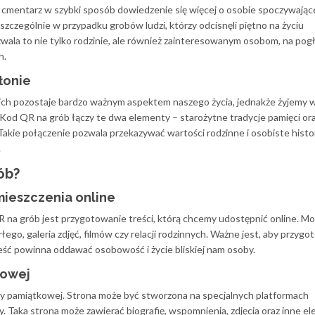
cmentarz w szybki sposób dowiedzenie się więcej o osobie spoczywając
zczególnie w przypadku grobów ludzi, którzy odcisnęli piętno na życiu
wala to nie tylko rodzinie, ale również zainteresowanym osobom, na pog
h.
łonie
kich pozostaje bardzo ważnym aspektem naszego życia, jednakże żyjemy w
. Kod QR na grób łączy te dwa elementy – starożytne tradycje pamięci or
akie połączenie pozwala przekazywać wartości rodzinne i osobiste histo
.
ób?
mieszczenia online
na grób jest przygotowanie treści, którą chcemy udostępnić online. Mo
ego, galeria zdjęć, filmów czy relacji rodzinnych. Ważne jest, aby przyg
reść powinna oddawać osobowość i życie bliskiej nam osoby.
kowej
y pamiątkowej. Strona może być stworzona na specjalnych platformach
. Taka strona może zawierać biografię, wspomnienia, zdjęcia oraz inne e