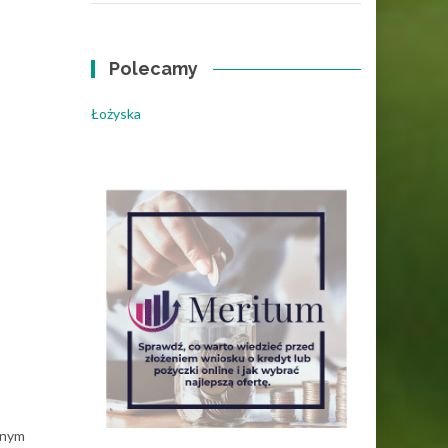
Polecamy
Łożyska
znym