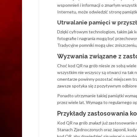
wspomnień i informacji o zmarłym wszystkim
Internetu, może odwiedzić stronę pamiątko
Utrwalanie pamięci w przyszł
Dzięki cyfrowym technologiom, takim jak k
fotografie i nagrania mogą być przechowy
Tradycyjne pomniki mogą ulec zniszczeniu
Wyzwania związane z zas
Choć kod QR na grób niesie ze sobą wiele 
wszystkim nie wszyscy są otwarci na tak
cmentarze powinny pozostać miejscem trad
zawsze spotyka się z pozytywnym odbiore
Ponadto utrzymanie takiej pamiątki wymag
przez wiele lat. Wymaga to regularnego opł
Przykłady zastosowania k
Kod QR na grób znalazł już zastosowanie n
Stanach Zjednoczonych oraz Japonii, kody
kod QR, aby dowiedzieć się więcej o osobi