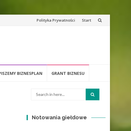
Skip
Polityka Prywatności
Start
to
content
PISZEMY BIZNESPLAN
GRANT BIZNESU
Search
for:
Notowania giełdowe