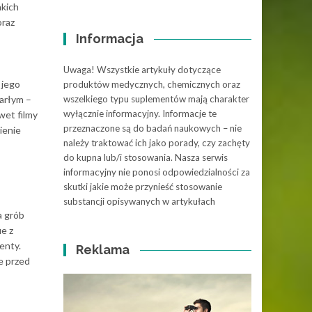
akich
oraz
Informacja
Uwaga! Wszystkie artykuły dotyczące
 jego
produktów medycznych, chemicznych oraz
arłym –
wszelkiego typu suplementów mają charakter
wyłącznie informacyjny. Informacje te
wet filmy
przeznaczone są do badań naukowych – nie
ienie
należy traktować ich jako porady, czy zachęty
do kupna lub/i stosowania. Nasza serwis
informacyjny nie ponosi odpowiedzialności za
skutki jakie może przynieść stosowanie
substancji opisywanych w artykułach
a grób
ie z
enty.
Reklama
e przed