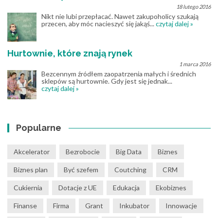
18 lutego 2016
Nikt nie lubi przepłacać. Nawet zakupoholicy szukają
przecen, aby móc nacieszyć się jakąś...
czytaj dalej »
Hurtownie, które znają rynek
1 marca 2016
Bezcennym źródłem zaopatrzenia małych i średnich
sklepów są hurtownie. Gdy jest się jednak...
czytaj dalej »
Popularne
Akcelerator
Bezrobocie
Big Data
Biznes
Biznes plan
Być szefem
Coutching
CRM
Cukiernia
Dotacje z UE
Edukacja
Ekobiznes
Finanse
Firma
Grant
Inkubator
Innowacje