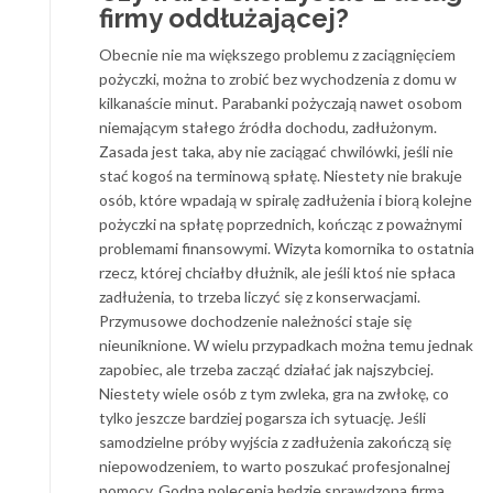
firmy oddłużającej?
Obecnie nie ma większego problemu z zaciągnięciem
pożyczki, można to zrobić bez wychodzenia z domu w
kilkanaście minut. Parabanki pożyczają nawet osobom
niemającym stałego źródła dochodu, zadłużonym.
Zasada jest taka, aby nie zaciągać chwilówki, jeśli nie
stać kogoś na terminową spłatę. Niestety nie brakuje
osób, które wpadają w spiralę zadłużenia i biorą kolejne
pożyczki na spłatę poprzednich, kończąc z poważnymi
problemami finansowymi. Wizyta komornika to ostatnia
rzecz, której chciałby dłużnik, ale jeśli ktoś nie spłaca
zadłużenia, to trzeba liczyć się z konserwacjami.
Przymusowe dochodzenie należności staje się
nieuniknione. W wielu przypadkach można temu jednak
zapobiec, ale trzeba zacząć działać jak najszybciej.
Niestety wiele osób z tym zwleka, gra na zwłokę, co
tylko jeszcze bardziej pogarsza ich sytuację. Jeśli
samodzielne próby wyjścia z zadłużenia zakończą się
niepowodzeniem, to warto poszukać profesjonalnej
pomocy. Godna polecenia będzie sprawdzona firma