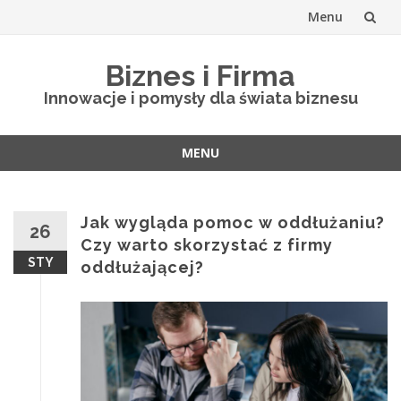
Menu
Skip
Biznes i Firma
to
Innowacje i pomysły dla świata biznesu
content
MENU
Skip
to
content
Jak wygląda pomoc w oddłużaniu?
26
Czy warto skorzystać z firmy
STY
oddłużającej?