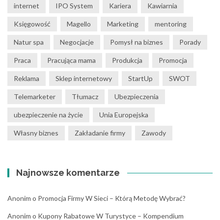
internet
IPO System
Kariera
Kawiarnia
Księgowość
Magello
Marketing
mentoring
Natur spa
Negocjacje
Pomysł na biznes
Porady
Praca
Pracująca mama
Produkcja
Promocja
Reklama
Sklep internetowy
StartUp
SWOT
Telemarketer
Tłumacz
Ubezpieczenia
ubezpieczenie na życie
Unia Europejska
Własny biznes
Zakładanie firmy
Zawody
Najnowsze komentarze
Anonim
o
Promocja Firmy W Sieci – Którą Metodę Wybrać?
Anonim
o
Kupony Rabatowe W Turystyce – Kompendium