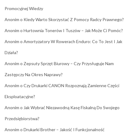
Promocyjnej Wiedzy
Anonim
o
Kiedy Warto Skorzystać Z Pomocy Radcy Prawnego?
Anonim
o
Hurtownia Tonerów I Tuszów – Jak Może Ci Pomóc?
Anonim
o
Amortyzatory W Rowerach Enduro: Co To Jest I Jak
Działa?
Anonim
o
Zepsuty Sprzęt Biurowy – Czy Przysługuje Nam
Zastępczy Na Okres Naprawy?
Anonim
o
Czy Drukarki CANON Rozpoznają Zamienne Części
Eksploatacyjne?
Anonim
o
Jak Wybrać Niezawodną Kasę Fiskalną Do Swojego
Przedsiębiorstwa?
Anonim
o
Drukarki Brother – Jakość I Funkcjonalność