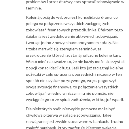
problemów i przez dłuższy czas spłacali zobowiązanie w
terminie.
Kolejną opcją do wyboru jest konsolidacja długu, co
polega na połączeniu wszystkich zaciągniętych
zobowiązań finansowych przez dłużnika. Efektem tego
działania jest zredukowanie aktywnych zobowiązań,
tworząc jedno z nowym harmonogramem spłaty. Nie
trzeba martwić się szeregiem terminów, za
przekroczenie których zostaną naliczone kolejne kary.
Warto mieć na uwadze to, że nie każdy może skorzystać
z opcji konsolidacji długu. Jeśli kto już zaciągnął kolejne
pożyczki w celu spłacenia poprzednich i niczego w ten
sposób nie uzyskał pozytywnego, wręcz pogorszył
swoją sytuację finansową, to połączenie wszystkich
zobowiązań w jedno w niczym mu nie pomoże, nie
wyciągnie go to ze spirali zadłużenia, w którą już wpadł.
Dla niektórych osób niezwykle pomocna może być
chwilowa przerwa w spłacie zobowiązania. Takie
rozwiązanie jest zwykle stosowane w bankach. Trudno
znaleźć parabank, który zaoferuje klientom wakacje