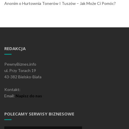
Anonim
o
Hurtownia Tonerów I Tuszów – Jak Może Ci Pomóc?
REDAKCJA
PewnyBiznes.info
ul. Przy Torach 19
43-382 Bielsko-Biała
Kontakt:
Email:
Napisz do nas
POLECAMY SERWISY BIZNESOWE