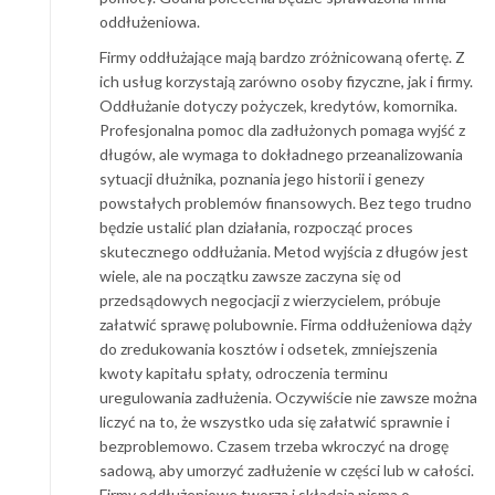
oddłużeniowa.
Firmy oddłużające mają bardzo zróżnicowaną ofertę. Z
ich usług korzystają zarówno osoby fizyczne, jak i firmy.
Oddłużanie dotyczy pożyczek, kredytów, komornika.
Profesjonalna pomoc dla zadłużonych pomaga wyjść z
długów, ale wymaga to dokładnego przeanalizowania
sytuacji dłużnika, poznania jego historii i genezy
powstałych problemów finansowych. Bez tego trudno
będzie ustalić plan działania, rozpocząć proces
skutecznego oddłużania. Metod wyjścia z długów jest
wiele, ale na początku zawsze zaczyna się od
przedsądowych negocjacji z wierzycielem, próbuje
załatwić sprawę polubownie. Firma oddłużeniowa dąży
do zredukowania kosztów i odsetek, zmniejszenia
kwoty kapitału spłaty, odroczenia terminu
uregulowania zadłużenia. Oczywiście nie zawsze można
liczyć na to, że wszystko uda się załatwić sprawnie i
bezproblemowo. Czasem trzeba wkroczyć na drogę
sadową, aby umorzyć zadłużenie w części lub w całości.
Firmy oddłużeniowe tworzą i składają pisma o