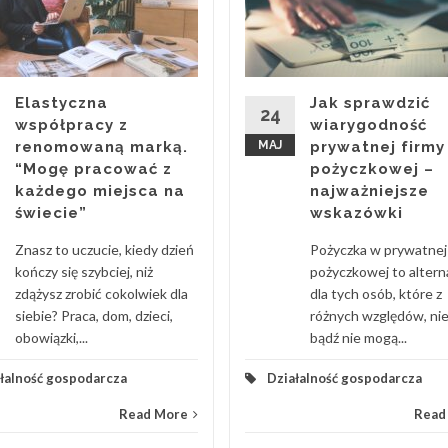
Elastyczna
Jak sprawdzić
24
współpracy z
wiarygodność
renomowaną marką.
MAJ
prywatnej firmy
“Mogę pracować z
pożyczkowej –
każdego miejsca na
najważniejsze
świecie”
wskazówki
Znasz to uczucie, kiedy dzień
Pożyczka w prywatnej 
kończy się szybciej, niż
pożyczkowej to alter
zdążysz zrobić cokolwiek dla
dla tych osób, które z
siebie? Praca, dom, dzieci,
różnych względów, ni
obowiązki,...
bądź nie mogą...
łalność gospodarcza
Działalność gospodarcza
Read More
Read