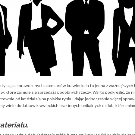
otycząca sprawdzonych akcesoriów krawieckich to jedna z ważniejszych 
w, które zajmuje się sprzedażą podobnych rzeczy. Warto podkreślić, że ni
ownie od lat działają na polskim rynku, dając jednocześnie więcej spra
emy wiele dodatków krawieckich oraz innych unikalnych ozdób, które mim
teriału.
ch odpowiednie doświadczenie takiej hurtowni krawieckiej wydaje się sp