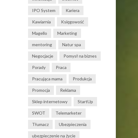
IPO System
Kariera
Kawiarnia
Księgowość
Magello
Marketing
mentoring
Natur spa
Negocjacje
Pomysł na biznes
Porady
Praca
Pracująca mama
Produkcja
Promocja
Reklama
Sklep internetowy
StartUp
SWOT
Telemarketer
Tłumacz
Ubezpieczenia
ubezpieczenie na życie