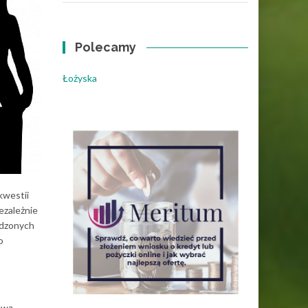
Polecamy
Łożyska
kwestii
ezależnie
wdzonych
o
rawą