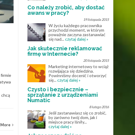
KWI
działa w praktyce?
KWI
Co należy zrobić, aby dostać
awans w pracy?
Obieg dokumentacji w firmie
19 listopada 2015
często opiera się na mailach,
W życiu każdego pracownika
segregatorach i „ustnych
przychodzi moment, w którym
ustaleniach”. Dopóki zespół
poważnie zaczyna zastanawiać
się nad...
czytaj dalej »
jest mały to...
Jak skutecznie reklamować
Działalność gospodarcza
firmę w Internecie?
Dział
20 listopada 2015
Read More
Marketing internetowy to wciąż
rozwijająca się dziedzina.
firmie
Powinniśmy docenić i otworzyć
się...
czytaj dalej »
natywa
Czysto i bezpiecznie –
sprzątanie z urządzeniami
e chcą
Numatic
8 lutego 2016
Jeśli zastanawiasz się co zrobić,
by zarówno twój dom, jak i
miejsce pracy lśniły...
 More
czytaj dalej »