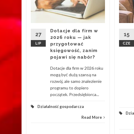
esu
ury z
20 340
Dotacje dla firm w
: liceów
27
15
2026 roku — jak
LIP
przygotować
CZE
księgowość, zanim
pojawi się nabór?
Dotacje dla firm w 2026 roku
d More
mogą być dużą szansą na
rozwój, ale samo znalezienie
programu to dopiero
początek. Przedsiębiorca...
Działalność gospodarcza
Dzia
Read More