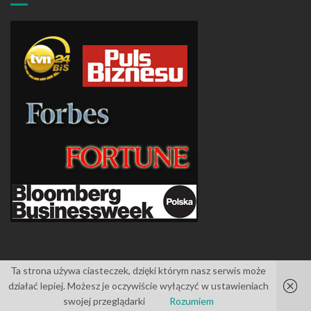
Ta strona używa ciasteczek, dzięki którym nasz serwis może
działać lepiej. Możesz je oczywiście wyłączyć w ustawieniach
Islemag
powered by
WordPress
swojej przeglądarki
Rozumiem