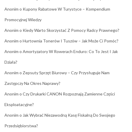
Anonim
o
Kupony Rabatowe W Turystyce – Kompendium
Promocyjnej Wiedzy
Anonim
o
Kiedy Warto Skorzystać Z Pomocy Radcy Prawnego?
Anonim
o
Hurtownia Tonerów I Tuszów – Jak Może Ci Pomóc?
Anonim
o
Amortyzatory W Rowerach Enduro: Co To Jest I Jak
Działa?
Anonim
o
Zepsuty Sprzęt Biurowy – Czy Przysługuje Nam
Zastępczy Na Okres Naprawy?
Anonim
o
Czy Drukarki CANON Rozpoznają Zamienne Części
Eksploatacyjne?
Anonim
o
Jak Wybrać Niezawodną Kasę Fiskalną Do Swojego
Przedsiębiorstwa?