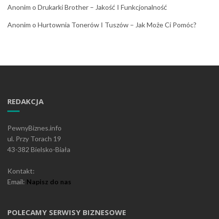
Anonim
o
Drukarki Brother – Jakość I Funkcjonalność
Anonim
o
Hurtownia Tonerów I Tuszów – Jak Może Ci Pomóc?
REDAKCJA
PewnyBiznes.info
ul. Przy Torach 19
43-382 Bielsko-Biała
Kontakt:
Email:
Napisz do nas
POLECAMY SERWISY BIZNESOWE