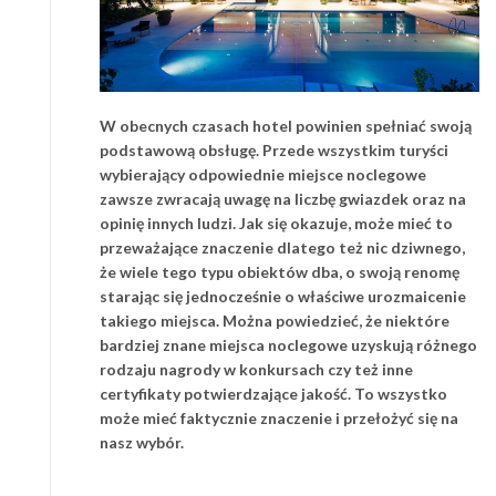
W obecnych czasach hotel powinien spełniać swoją
podstawową obsługę. Przede wszystkim turyści
wybierający odpowiednie miejsce noclegowe
zawsze zwracają uwagę na liczbę gwiazdek oraz na
opinię innych ludzi. Jak się okazuje, może mieć to
przeważające znaczenie dlatego też nic dziwnego,
że wiele tego typu obiektów dba, o swoją renomę
starając się jednocześnie o właściwe urozmaicenie
takiego miejsca. Można powiedzieć, że niektóre
bardziej znane miejsca noclegowe uzyskują różnego
rodzaju nagrody w konkursach czy też inne
certyfikaty potwierdzające jakość. To wszystko
może mieć faktycznie znaczenie i przełożyć się na
nasz wybór.