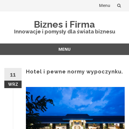
Menu
Skip
Biznes i Firma
to
Innowacje i pomysły dla świata biznesu
content
MENU
Skip
to
content
Hotel i pewne normy wypoczynku.
11
WRZ