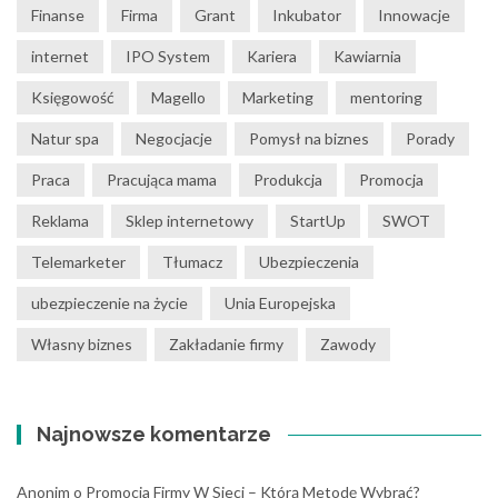
Finanse
Firma
Grant
Inkubator
Innowacje
internet
IPO System
Kariera
Kawiarnia
Księgowość
Magello
Marketing
mentoring
Natur spa
Negocjacje
Pomysł na biznes
Porady
Praca
Pracująca mama
Produkcja
Promocja
Reklama
Sklep internetowy
StartUp
SWOT
Telemarketer
Tłumacz
Ubezpieczenia
ubezpieczenie na życie
Unia Europejska
Własny biznes
Zakładanie firmy
Zawody
Najnowsze komentarze
Anonim
o
Promocja Firmy W Sieci – Którą Metodę Wybrać?