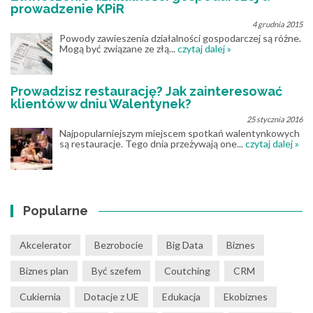
prowadzenie KPiR
4 grudnia 2015
Powody zawieszenia działalności gospodarczej są różne.
Mogą być związane ze złą...
czytaj dalej »
Prowadzisz restaurację? Jak zainteresować
klientów w dniu Walentynek?
25 stycznia 2016
Najpopularniejszym miejscem spotkań walentynkowych
są restauracje. Tego dnia przeżywają one...
czytaj dalej »
Popularne
Akcelerator
Bezrobocie
Big Data
Biznes
Biznes plan
Być szefem
Coutching
CRM
Cukiernia
Dotacje z UE
Edukacja
Ekobiznes