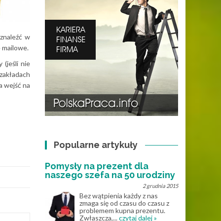
 znaleźć w
e mailowe.
(jeśli nie
 zakładach
a wejść na
Popularne artykuły
Pomysły na prezent dla
naszego szefa na 50 urodziny
2 grudnia 2015
Bez wątpienia każdy z nas
zmaga się od czasu do czasu z
problemem kupna prezentu.
Zwłaszcza,...
czytaj dalej »