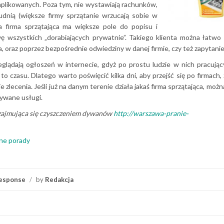
omplikowanych. Poza tym, nie wystawiają rachunków,
trudnią (większe firmy sprzątanie wrzucają sobie w
na firma sprzątająca ma większe pole do popisu i
owę wszystkich „dorabiających prywatnie”. Takiego klienta można łatwo
a, oraz poprzez bezpośrednie odwiedziny w danej firmie, czy też zapytani
eglądają ogłoszeń w internecie, gdyż po prostu ludzie w nich pracujący 
to czasu. Dlatego warto poświęcić kilka dni, aby przejść się po firmach,
lecenia. Jeśli już na danym terenie działa jakaś firma sprzątająca, możn
nywane usługi.
 zajmująca się czyszczeniem dywanów
http://warszawa-pranie-
zne porady
esponse
/
by
Redakcja