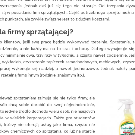
trzepania, jednak dziś już się tego nie stosuje. Od trzepania dyw
 są w posiadaniu firm sprzątających. Część potrzebnego sprzętu można
ch punktach, ale zwykle związane jest to z dużymi kosztami.
la firmy sprzątającej?
o klientów, jeśli swą pracę będzie wykonywać rzetelnie. Sprzątanie, t
odziennie, a nie każdy ma na to czas i ochotę. Dlatego wynajmuje si
cy minimalnie dwa, trzy razy w tygodniu, a często nawet codziennie. Jeśl
, wykładzin, czyszczenie tapicerek samochodowych, meblowych, czyszc
 pracę wykonuje się rzadziej, a nawet jednorazowo. Jednak należy pa
rzetelną firmę innym (rodzinie, znajomym itp.).
eważ sprzątaniem zajmują się nie tylko firmy, ale
ób chcą sobie dorobić do swej niejednokrotnie,
st to jedyne źródło dochodu wielu osób, nie mających
bie w wielkich korporacjach. Także gro studentów
 którzy nie oferują usług jako firma, często nie
dków chemicznych do sprzątania, co już na starcie