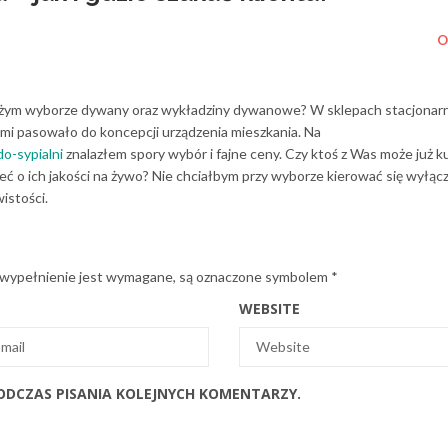
O
 dużym wyborze dywany oraz wykładziny dywanowe? W sklepach stacjonar
 mi pasowało do koncepcji urządzenia mieszkania. Na
o-sypialni
znalazłem spory wybór i fajne ceny. Czy ktoś z Was może już 
ć o ich jakości na żywo? Nie chciałbym przy wyborze kierować się wyłąc
istości.
 wypełnienie jest wymagane, są oznaczone symbolem
*
WEBSITE
ODCZAS PISANIA KOLEJNYCH KOMENTARZY.