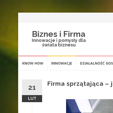
Biznes i Firma
Innowacje i pomysły dla
świata biznesu
Skip
KNOW HOW
INNOWACJE
DZIAŁALNOŚĆ GO
to
content
Firma sprzątająca – j
21
LUT