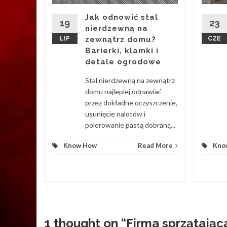
ch
eeker
Jak odnowić stal
19
23
nierdzewną na
LIP
zewnątrz domu?
CZE
ere w
Barierki, klamki i
dzień
detale ogrodowe
trum
ych.
Stal nierdzewną na zewnątrz
ierowego
domu najlepiej odnawiać
przez dokładne oczyszczenie,
usunięcie nalotów i
d More
polerowanie pastą dobraną...
Know How
Read More
Kno
1 thought on “
Firma sprzątająca