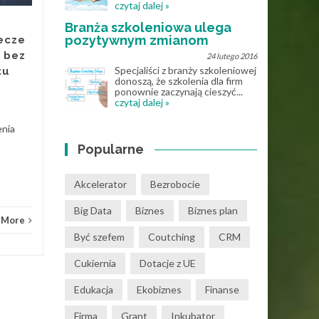
czytaj dalej »
osoby uczące się gry na
Branża szkoleniowa ulega
instrumentach były mocno
pozytywnym zmianom
ecze
ograniczone dostępnością
 bez
24 lutego 2016
materiałów muzycznych.
Specjaliści z branży szkoleniowej
tu
Nuty...
donoszą, że szkolenia dla firm
ponownie zaczynają cieszyć...
czytaj dalej »
Know How
Read More
enia
Popularne
Know
Akcelerator
Bezrobocie
Big Data
Biznes
Biznes plan
 More
Być szefem
Coutching
CRM
Cukiernia
Dotacje z UE
Edukacja
Ekobiznes
Finanse
Firma
Grant
Inkubator