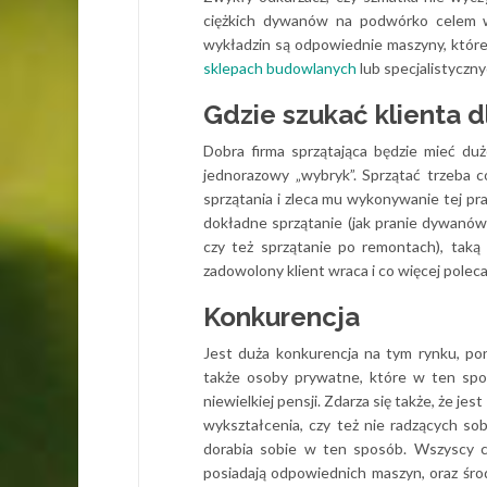
ciężkich dywanów na podwórko celem wy
wykładzin są odpowiednie maszyny, które
sklepach budowlanych
lub specjalistyczny
Gdzie szukać klienta d
Dobra firma sprzątająca będzie mieć duż
jednorazowy „wybryk”. Sprzątać trzeba c
sprzątania i zleca mu wykonywanie tej pra
dokładne sprzątanie (jak pranie dywanów
czy też sprzątanie po remontach), taką
zadowolony klient wraca i co więcej poleca 
Konkurencja
Jest duża konkurencja na tym rynku, poni
także osoby prywatne, które w ten spos
niewielkiej pensji. Zdarza się także, że je
wykształcenia, czy też nie radzących so
dorabia sobie w ten sposób. Wszyscy ci,
posiadają odpowiednich maszyn, oraz śro