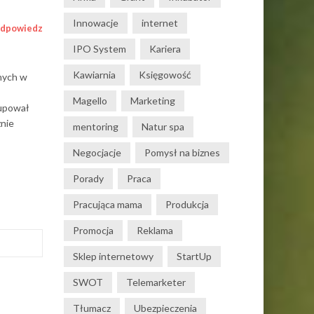
Innowacje
internet
dpowiedz
IPO System
Kariera
Kawiarnia
Księgowość
nych w
Magello
Marketing
kupował
znie
mentoring
Natur spa
Negocjacje
Pomysł na biznes
Porady
Praca
Pracująca mama
Produkcja
Promocja
Reklama
Sklep internetowy
StartUp
SWOT
Telemarketer
Tłumacz
Ubezpieczenia