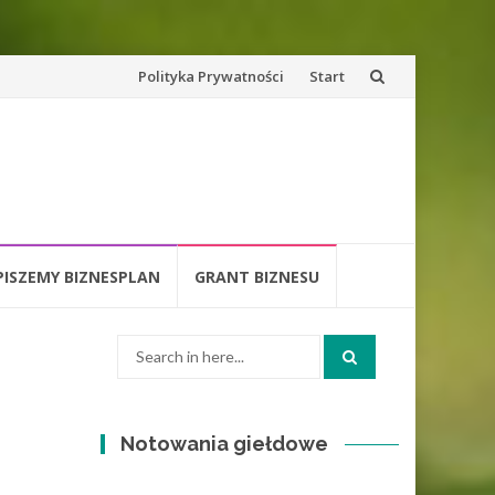
Skip
Polityka Prywatności
Start
to
content
PISZEMY BIZNESPLAN
GRANT BIZNESU
Search
for:
Notowania giełdowe