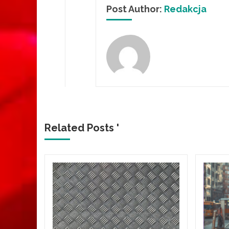
Post Author:
Redakcja
Related Posts '
y
okaz