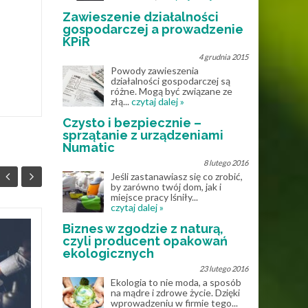
Zawieszenie działalności
gospodarczej a prowadzenie
KPiR
4 grudnia 2015
Powody zawieszenia
działalności gospodarczej są
różne. Mogą być związane ze
złą...
czytaj dalej »
Czysto i bezpiecznie –
sprzątanie z urządzeniami
Numatic
8 lutego 2016
Jeśli zastanawiasz się co zrobić,
by zarówno twój dom, jak i
miejsce pracy lśniły...
czytaj dalej »
Biznes w zgodzie z naturą,
Muzyka online – jak
czyli producent opakowań
25
28
internet zmienił
ekologicznych
MAJ
sposób korzystania z
KWI
23 lutego 2016
nut?
Ekologia to nie moda, a sposób
na mądre i zdrowe życie. Dzięki
wprowadzeniu w firmie tego...
Jeszcze kilkanaście lat temu