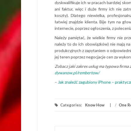
dyskwalifikuje ich w pracach bardziej sk
ani faktur, więc i duże firmy ich nie za
koszty). Dlatego niewielka, profesjonal
łatwiej znajdzie klienta. Bije tym na gł
internecie, poprzez ogłoszenia, z poleceni
Należy pamiętać, że wielkie firmy nie prz
należy to do ich obowiązków) nie mają na 
produkcyjnych z zapytaniem o odpowiednie z
jej teren poprzez negocjacje cen za wyko
Zobacz jaki zakres usług ma typowa firma
dywanow.pl/rembertow/
–
Jak znaleźć zagubiony iPhone – praktyc
Categories:
Know How
/
One R