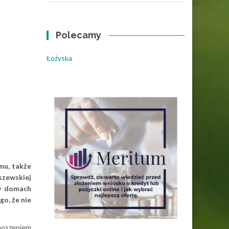
Polecamy
Łożyska
mu, także
 szewskiej
 w domach
go, że nie
znoszeniem