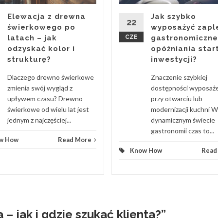
Elewacja z drewna
Jak szybko
22
świerkowego po
wyposażyć zapl
latach – jak
CZE
gastronomiczne
odzyskać kolor i
opóźniania star
strukturę?
inwestycji?
Dlaczego drewno świerkowe
Znaczenie szybkiej
zmienia swój wygląd z
dostępności wyposaż
upływem czasu? Drewno
przy otwarciu lub
świerkowe od wielu lat jest
modernizacji kuchni W
jednym z najczęściej...
dynamicznym świecie
gastronomii czas to...
w How
Read More
Know How
Read
 – jak i gdzie szukać klienta?
”