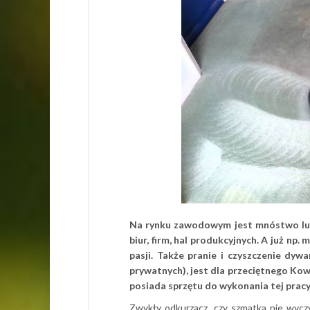
Na rynku zawodowym jest mnóstwo ludzi
biur, firm, hal produkcyjnych. A już n
pasji. Także pranie i czyszczenie dy
prywatnych), jest dla przeciętnego Kowa
posiada sprzętu do wykonania tej pracy
Zwykły odkurzacz, czy szmatka nie wycz