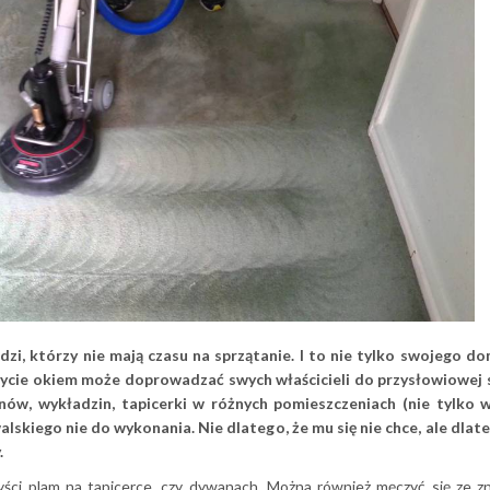
, którzy nie mają czasu na sprzątanie. I to nie tylko swojego do
p. mycie okiem może doprowadzać swych właścicieli do przysłowiowej
wanów, wykładzin, tapicerki w różnych pomieszczeniach (nie tylko
lskiego nie do wykonania. Nie dlatego, że mu się nie chce, ale dlate
.
yści plam na tapicerce, czy dywanach. Można również męczyć się ze 