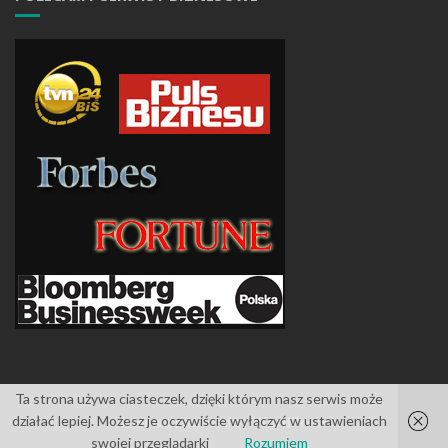
Ta strona używa ciasteczek, dzięki którym nasz serwis może
działać lepiej. Możesz je oczywiście wyłączyć w ustawieniach
Islemag
powered by
WordPress
swojej przeglądarki
Rozumiem