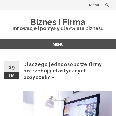
Menu
Skip
Biznes i Firma
to
Innowacje i pomysły dla świata biznesu
content
MENU
Skip
to
content
Dlaczego jednoosobowe firmy
29
potrzebują elastycznych
LIS
pożyczek? –