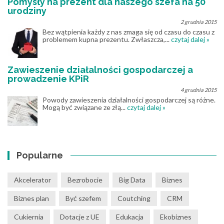
Pomysły na prezent dla naszego szefa na 50
urodziny
2 grudnia 2015
Bez wątpienia każdy z nas zmaga się od czasu do czasu z
problemem kupna prezentu. Zwłaszcza,...
czytaj dalej »
Zawieszenie działalności gospodarczej a
prowadzenie KPiR
4 grudnia 2015
Powody zawieszenia działalności gospodarczej są różne.
Mogą być związane ze złą...
czytaj dalej »
Popularne
Akcelerator
Bezrobocie
Big Data
Biznes
Biznes plan
Być szefem
Coutching
CRM
Cukiernia
Dotacje z UE
Edukacja
Ekobiznes