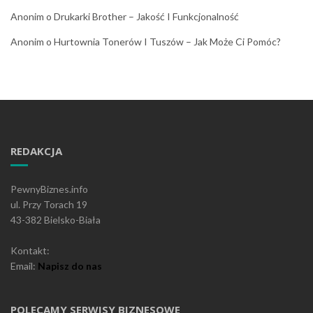
Anonim
o
Drukarki Brother – Jakość I Funkcjonalność
Anonim
o
Hurtownia Tonerów I Tuszów – Jak Może Ci Pomóc?
REDAKCJA
PewnyBiznes.info
ul. Przy Torach 19
43-382 Bielsko-Biała
Kontakt:
Email:
Napisz do nas
POLECAMY SERWISY BIZNESOWE