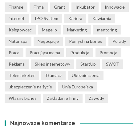
Finanse
Firma
Grant
Inkubator
Innowacje
internet
IPO System
Kariera
Kawiarnia
Księgowość
Magello
Marketing
mentoring
Natur spa
Negocjacje
Pomysł na biznes
Porady
Praca
Pracująca mama
Produkcja
Promocja
Reklama
Sklep internetowy
StartUp
SWOT
Telemarketer
Tłumacz
Ubezpieczenia
ubezpieczenie na życie
Unia Europejska
Własny biznes
Zakładanie firmy
Zawody
Najnowsze komentarze