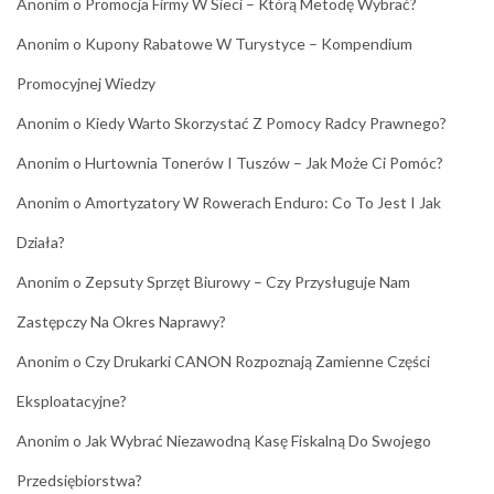
Anonim
o
Promocja Firmy W Sieci – Którą Metodę Wybrać?
Anonim
o
Kupony Rabatowe W Turystyce – Kompendium
Promocyjnej Wiedzy
Anonim
o
Kiedy Warto Skorzystać Z Pomocy Radcy Prawnego?
Anonim
o
Hurtownia Tonerów I Tuszów – Jak Może Ci Pomóc?
Anonim
o
Amortyzatory W Rowerach Enduro: Co To Jest I Jak
Działa?
Anonim
o
Zepsuty Sprzęt Biurowy – Czy Przysługuje Nam
Zastępczy Na Okres Naprawy?
Anonim
o
Czy Drukarki CANON Rozpoznają Zamienne Części
Eksploatacyjne?
Anonim
o
Jak Wybrać Niezawodną Kasę Fiskalną Do Swojego
Przedsiębiorstwa?